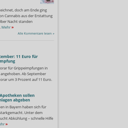
zeichnet, doch am Ende ging
on Cannabis aus der Erstattung
: Über Nacht standen
.
Mehr
»
Alle Kommentare lesen
»
tember: 11 Euro für
impfung
orar für Grippeimpfungen in
d angehoben. Ab September
orar um 3 Prozent auf 11 Euro.
 Apotheken sollen
nlagen abgeben
en in Bayern haben sich für
otheken-Crowd“ aus dem Hause APOTHEKE ADHOC ist online. Jetzt
Debattiert wird im gesc
starkgemacht. Unter dem
Grafik: APOTHEKE ADHOC
ucht Abkühlung – schnelle Hilfe
hr
»