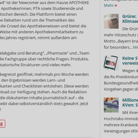
wd“ ist der Newcomer aus dem Hause APOTHEKE
Mehr
»
d ApothekerInnen, PTA sowie Studierende und
schen Bereich. Die Plattform bietet einen
Grüne:
che Debatten rund um die Thematiken des
Klimaa
 die Crowd das Apothekenwissen und bietet die
Die Grün
he Weise mit anderen Apothekenmitarbeitern zu
mehr Hitzeschutz 
des Jahres registriert, nimmt außerdem am
Motto „Bayern bra
für besonders...
Me
telabgabe und Beratung“, „Pharmazie“ und „Team
Keine S
die Fachgruppe über rechtliche Fragen, Produkte,
verweis
satorische Strukturen und vieles mehr.
Wegen d
ch begrenzt geöffnet; mehrmals pro Woche werden
die Rx-Preisbindun
 den Ergebnissen werden Lern- und
Bundesgesundheits
skarten und Checklisten entstehen. Diese werden
Vorgehen gegen di
load zur Verfügung stehen. Auch die Redaktion
 diskutierten Inhalte journalistisch auf – die
Million
ibt dabei selbstverständlich stets gewahrt. Jetzt
KVen: 
!
Mit ihre
Hochrisiko-Immobi
ng
mehrere Krankenka
Vereinigungen (KVe