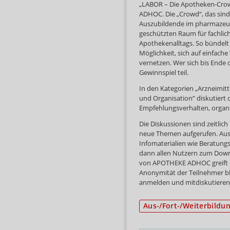
„LABOR – Die Apotheken-Cro
ADHOC. Die „Crowd“, das sin
Auszubildende im pharmazeuti
geschützten Raum für fachli
Apothekenalltags. So bündelt
Möglichkeit, sich auf einfac
vernetzen. Wer sich bis Ende 
Gewinnspiel teil.
In den Kategorien „Arzneimit
und Organisation“ diskutiert 
Empfehlungsverhalten, organi
Die Diskussionen sind zeitli
neue Themen aufgerufen. Aus
Infomaterialien wie Beratung
dann allen Nutzern zum Down
von APOTHEKE ADHOC greift die
Anonymität der Teilnehmer ble
anmelden und mitdiskutieren
Aus-/Fort-/Weiterbildu