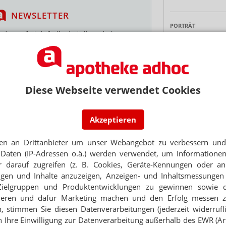
NEWSLETTER
PORTRÄT
 Tages direkt in Ihr Postfach. Kostenlos!
TABAKENTWÖ
FAQ: Nikotin au
Jetzt
abonnieren
Arzneimittel zur
 zum Newsletter & Datenschutz
werden von den Ka
Verordnungsfähig s
Diese Webseite verwendet Cookies
verschreibungspfli
Mehr
»
N-CROWD
Akzeptieren
mit euch diskutieren!
en an Drittanbieter um unser Webangebot zu verbessern und 
Daten (IP-Adressen o.ä.) werden verwendet, um Informationen
lossen – warum eigentlich?
Ne
 darauf zugreifen (z. B. Cookies, Geräte-Kennungen oder an
eigen und Inhalte anzuzeigen, Anzeigen- und Inhaltsmessung
Zielgruppen und Produktentwicklungen zu gewinnen sowie 
E-MAIL ADRESS
Thema
ieren und dafür Marketing machen und den Erfolg messen 
n, stimmen Sie diesen Datenverarbeitungen (jederzeit widerrufl
4
die Empfehlung zu wechseln
h Ihre Einwilligung zur Datenverarbeitung außerhalb des EWR (Art.
Jet