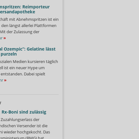
spritzen: Reimporteur
 Versandapotheke
häft mit Abnehmspritzen ist ein
 den längst allerlei Plattformen
 Mit der Zulassung der
r
»
l Ozempic“: Gelatine lässt
 purzeln
ozialen Medien kursieren täglich
ll ist ein neuer Hype um
entstanden. Dabei spielt
hr
»
T
 Rx-Boni sind zulässig
Zuzahlungserlass der
ndischen Versender ist die
i wieder hochgekocht. Das
ministerium (BMG) hat...