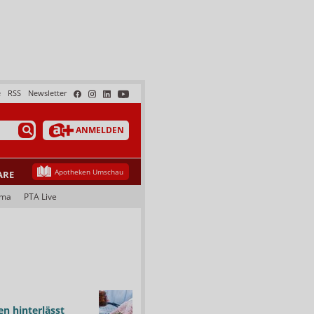
e
RSS
Newsletter
ANMELDEN
Apotheken Umschau
ARE
ama
PTA Live
n hinterlässt