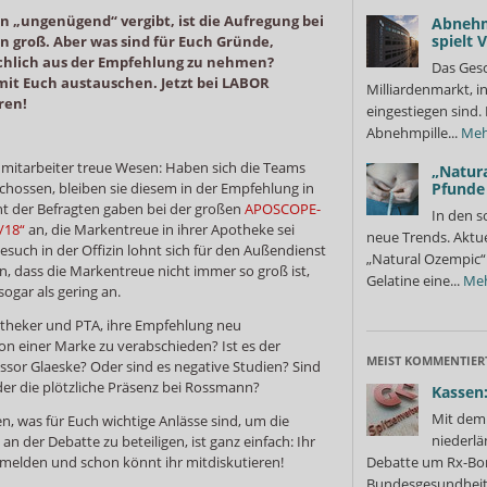
 „ungenügend“ vergibt, ist die Aufregung bei
Abnehm
spielt
n groß. Aber was sind für Euch Gründe,
chlich aus der Empfehlung zu nehmen?
Das Gesc
it Euch austauschen. Jetzt bei LABOR
Milliardenmarkt, in
ren!
eingestiegen sind.
Abnehmpille...
Meh
mitarbeiter treue Wesen: Haben sich die Teams
„Natura
chossen, bleiben sie diesem in der Empfehlung in
Pfunde
nt der Befragten gaben bei der großen
APOSCOPE-
In den s
/18“
an, die Markentreue in ihrer Apotheke sei
neue Trends. Aktue
esuch in der Offizin lohnt sich für den Außendienst
„Natural Ozempic“ 
, dass die Markentreue nicht immer so groß ist,
Gelatine eine...
Me
sogar als gering an.
otheker und PTA, ihre Empfehlung neu
on einer Marke zu verabschieden? Ist es der
MEIST KOMMENTIER
sor Glaeske? Oder sind es negative Studien? Sind
der die plötzliche Präsenz bei Rossmann?
Kassen:
Mit dem 
en, was für Euch wichtige Anlässe sind, um die
niederlä
n der Debatte zu beteiligen, ist ganz einfach: Ihr
melden und schon könnt ihr mitdiskutieren!
Debatte um Rx-Bon
Bundesgesundheits