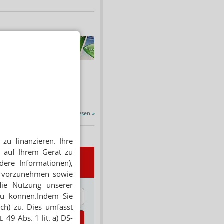
HNUNG
f Rezept
 Tabakentwöhnung
ssen erstattet.
ind nikotinhaltige nicht
chtige Präparate sowie...
Alle Porträts lesen
»
zu finanzieren. Ihre
 auf Ihrem Gerät zu
wsletter
dere Informationen),
en vorzunehmen sowie
die Nutzung unserer
E
zu können.Indem Sie
ich) zu. Dies umfasst
 49 Abs. 1 lit. a) DS-
zt abonnieren