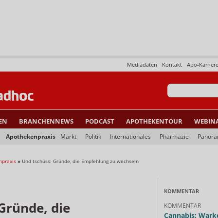
Mediadaten
Kontakt
Apo-Karrier
EN
BRANCHENNEWS
PODCAST
APOTHEKENTOUR
WEBIN
Apothekenpraxis
Markt
Politik
Internationales
Pharmazie
Panor
npraxis
»
Und tschüss: Gründe, die Empfehlung zu wechseln
KOMMENTAR
Gründe, die
KOMMENTAR
Cannabis: Warke