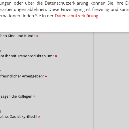
lungen oder über die Datenschutzerklärung können Sie Ihre Ein
Hinwei
arbeitungen ablehnen. Diese Einwilligung ist freiwillig und kann
10
rmationen finden Sie in der
Datenschutzerklärung
.
o zieht ihr die Grenze?
7
ischen Kind und Kunde
8
geht ihr mit Trendprodukten um?
7
freundlicher Arbeitgeber?
1
 sagen die Kollegen
5
ine: Das ist kyrillisch!