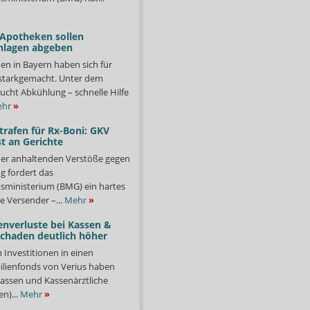
 Apotheken sollen
nlagen abgeben
en in Bayern haben sich für
starkgemacht. Unter dem
ucht Abkühlung – schnelle Hilfe
hr
»
trafen für Rx-Boni: GKV
t an Gerichte
er anhaltenden Verstöße gegen
g fordert das
ministerium (BMG) ein hartes
e Versender –...
Mehr
»
enverluste bei Kassen &
Schaden deutlich höher
n Investitionen in einen
lienfonds von Verius haben
ssen und Kassenärztliche
n)...
Mehr
»