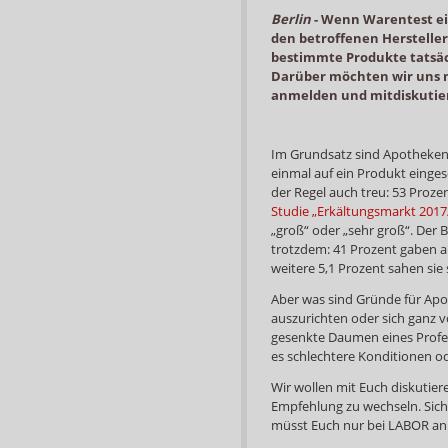
Berlin
-
Wenn Warentest ein
den betroffenen Hersteller
bestimmte Produkte tatsä
Darüber möchten wir uns m
anmelden und mitdiskutie
Im Grundsatz sind Apotheken
einmal auf ein Produkt einges
der Regel auch treu: 53 Proze
Studie „Erkältungsmarkt 2017
„groß“ oder „sehr groß“. Der B
trotzdem: 41 Prozent gaben an
weitere 5,1 Prozent sahen sie 
Aber was sind Gründe für Ap
auszurichten oder sich ganz v
gesenkte Daumen eines Profes
es schlechtere Konditionen o
Wir wollen mit Euch diskutier
Empfehlung zu wechseln. Sich a
müsst Euch nur bei LABOR an