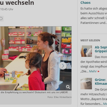
u wechseln
Chaos
Es hatte sich abge
 10:45
Uhr
beim Ausschluss v
alles sehr schnell
Patientinnen und..
MEIST GELESEN
Ab Sep
Grippe
Das Hon
der Apotheke wir
steigt das Impfhon
„Die...
Mehr
»
Grüne:
Klimaa
Die Grün
, die Empfehlung zu wechseln? Diskutiert mit uns im LABOR!
Willkommen im Labor: Die „Ap
mehr Hitzeschutz 
mitdiskutieren!
Foto: Elke Hinkelbein
Motto „Bayern bra
für besonders...
Me