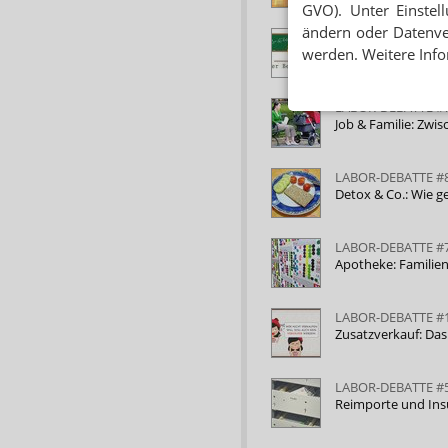
GVO). Unter Einstel
ändern oder Datenver
LABOR-DEBATTE #
werden. Weitere Info
Nervige Kunden – w
LABOR-DEBATTE #
Job & Familie: Zw
LABOR-DEBATTE #
Detox & Co.: Wie 
LABOR-DEBATTE #
Apotheke: Familien
LABOR-DEBATTE #
Zusatzverkauf: Das
LABOR-DEBATTE #
Reimporte und Insul