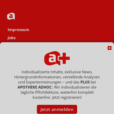
Impressum
Jobs
Datenschutz
AGB
Netiquette
Hinweisgebersystem
Individualisierte Inhalte, exklusive News,
Hintergrundinformationen, vertiefende Analysen
Vertrag widerrufen
und Expertenmeinungen – und das
PLUS
bei
APOTHEKE ADHOC
: Wir individualisieren die
tägliche Pflichtlektüre, weiterhin komplett
kostenfrei. Jetzt registrieren!
Copyright © 2007 - 2026 , APOTHEKE ADHOC ist ein Dienst der ELPATO
Medien GmbH / Franz-Ehrlich-Str. 12 / 12489 Berlin
Geschäftsführer: Patrick Hollstein, Thomas Bellartz / Amtsgericht Berlin
Jetzt anmelden
Charlottenburg / HRB 204 379 B