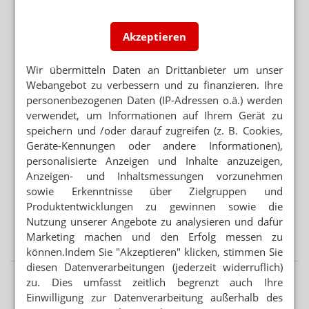
VENTAVIS/ADEMPAS/APO-GO
Patientenprogramme: Hintermann reich, Apotheker
Akzeptieren
ruiniert
REZEPTKONTROLLE VOR ABGABE
Wir übermitteln Daten an Drittanbieter um unser
Echtzeitprüfung: GfS gibt Retax-Garantie
Webangebot zu verbessern und zu finanzieren. Ihre
personenbezogenen Daten (IP-Adressen o.ä.) werden
verwendet, um Informationen auf Ihrem Gerät zu
Mehr aus Ressort
speichern und /oder darauf zugreifen (z. B. Cookies,
GESETZGEBER MUSS HANDELN
Geräte-Kennungen oder andere Informationen),
Urteil verbietet Rezepturen im Sprechstundenbedarf
personalisierte Anzeigen und Inhalte anzuzeigen,
Anzeigen- und Inhaltsmessungen vorzunehmen
„AUTOMATISIERTE AUSGABESTATIONEN“
sowie Erkenntnisse über Zielgruppen und
Automat statt Apotheke: Ausnahme für Versender
Produktentwicklungen zu gewinnen sowie die
Nutzung unserer Angebote zu analysieren und dafür
WEITER FLAUTE IN APOTHEKEN
Erstes Halbjahr: 7 Prozent weniger OTC-Packungen
Marketing machen und den Erfolg messen zu
können.Indem Sie "Akzeptieren" klicken, stimmen Sie
diesen Datenverarbeitungen (jederzeit widerruflich)
zu. Dies umfasst zeitlich begrenzt auch Ihre
Einwilligung zur Datenverarbeitung außerhalb des