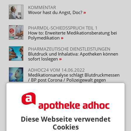
KOMMENTAR
Wovor hast du Angst, Doc?
PHARMDL-SCHIEDSSPRUCH TEIL 1
How to: Erweiterte Medikationsberatung bei
Polymedikation
PHARMAZEUTISCHE DIENSTLEISTUNGEN
Blutdruck und Inhalativa: Apotheken können
sofort loslegen
ADHOC24 VOM 14.06.2022
Medikationsanalyse schlägt Blutdruckmessen
/ BP post Corona / Polizeigewalt gegen
Apotheker
Mehr zum Thema
Diese Webseite verwendet
RETAXATIONEN IM GRIFF
Weniger Retax: „Bin begeistert vom E-Rezept“
Cookies