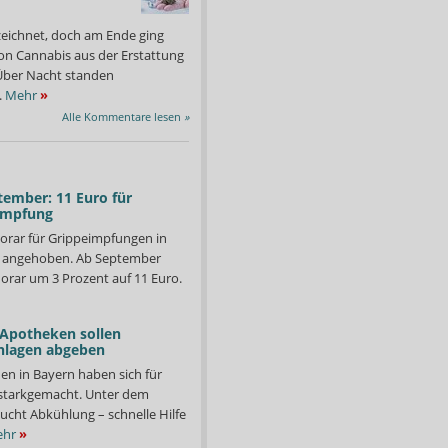
zeichnet, doch am Ende ging
on Cannabis aus der Erstattung
: Über Nacht standen
.
Mehr
»
Alle Kommentare lesen
»
tember: 11 Euro für
impfung
orar für Grippeimpfungen in
d angehoben. Ab September
orar um 3 Prozent auf 11 Euro.
 Apotheken sollen
nlagen abgeben
en in Bayern haben sich für
starkgemacht. Unter dem
ucht Abkühlung – schnelle Hilfe
hr
»