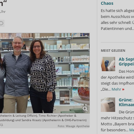
n“
Chaos
Es hatte sich abge
Uhr
beim Ausschluss v
alles sehr schnell
Patientinnen und..
MEIST GELESEN
Ab Sep
Grippe
Das Hon
der Apotheke wir
steigt das Impfhon
„Die...
Mehr
»
Grüne:
Klimaa
Die Grün
thekerin & Leitung Offizin), Timo Richter (Apotheker &
mehr Hitzeschutz 
Ausbildung) und Sandra Kraatz (Apothekerin & OHG-Partnerin)
Motto „Bayern bra
.).
Foto: Waage Apotheke
für besonders...
Me