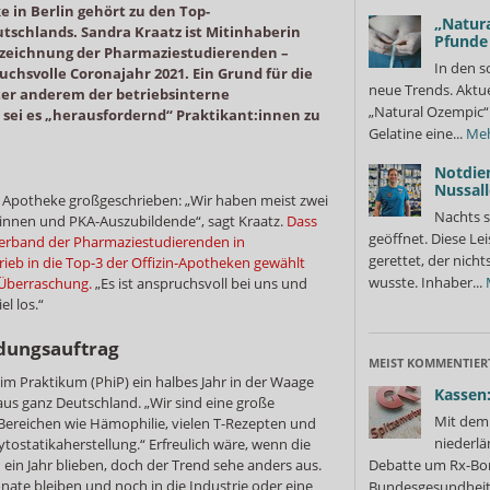
 in Berlin gehört zu den Top-
„Natura
schlands. Sandra Kraatz ist Mitinhaberin
Pfunde
uszeichnung der Pharmaziestudierenden –
In den s
uchsvolle Coronajahr 2021. Ein Grund für die
neue Trends. Aktue
er anderem der betriebsinterne
„Natural Ozempic“ 
 sei es „herausfordernd“ Praktikant:innen zu
Gelatine eine...
Me
Notdie
Nussall
 Apotheke großgeschrieben: „Wir haben meist zwei
Nachts s
innen und PKA-Auszubildende“, sagt Kraatz.
Dass
geöffnet. Diese Le
erband der Pharmaziestudierenden in
gerettet, der nicht
ieb in die Top-3 der Offizin-Apotheken gewählt
wusste. Inhaber...
e Überraschung.
„Es ist anspruchsvoll bei uns und
l los.“
dungsauftrag
MEIST KOMMENTIER
im Praktikum (PhiP) ein halbes Jahr in der Waage
Kassen:
aus ganz Deutschland. „Wir sind eine große
Mit dem 
ereichen wie Hämophilie, vielen T-Rezepten und
niederlä
ostatikaherstellung.“ Erfreulich wäre, wenn die
in Jahr blieben, doch der Trend sehe anders aus.
Debatte um Rx-Bon
ate bleiben und noch in die Industrie oder eine
Bundesgesundheits