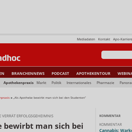
Mediadaten
Kontakt
Apo-Karrier
EN
BRANCHENNEWS
PODCAST
APOTHEKENTOUR
WEBIN
Apothekenpraxis
Markt
Politik
Internationales
Pharmazie
Panor
npraxis
»
„Als Apotheke bewirbt man sich bei den Studenten“
 VERRÄT ERFOLGSGEHEIMNIS
KOMMENTAR
 bewirbt man sich bei
KOMMENTAR
Cannabis: Warke