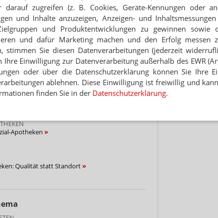
 darauf zugreifen (z. B. Cookies, Geräte-Kennungen oder an
Hinwei
eigen und Inhalte anzuzeigen, Anzeigen- und Inhaltsmessung
EBE
Zielgruppen und Produktentwicklungen zu gewinnen sowie 
en Ausbildungsapotheken
ieren und dafür Marketing machen und den Erfolg messen 
n, stimmen Sie diesen Datenverarbeitungen (jederzeit widerrufl
GSAPOTHEKE 2018
h Ihre Einwilligung zur Datenverarbeitung außerhalb des EWR (Art.
anten nicht als billige Arbeitskraft“
lungen oder über die Datenschutzerklärung können Sie Ihre Ein
arbeitungen ablehnen. Diese Einwilligung ist freiwillig und kann
rmationen finden Sie in der
Datenschutzerklärung
.
bildungsapotheke
OTHEKEN
zial-Apotheken
en: Qualität statt Standort
Thema
ESTEN