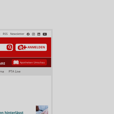
e
RSS
Newsletter
ANMELDEN
Apotheken Umschau
ARE
ama
PTA Live
n hinterlässt