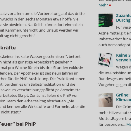
Mehr
»
atz vor allem um die Vorbereitung auf das dritte
Zuzahlu
wuchs in den sechs Monaten etwa hoffe, viel
Durchg
s sie abwinken. Natürlich könne dort einmal ein
Für vers
 mit Kammerunterricht und Urlaub werden wir
Arzneimittel gilt e
trag nicht gerecht.“
Rabattverbot für A
auch Versandapot
skräfte
Keine S
„keiner ins kalte Wasser geschmissen“, betont
verweis
 nicht als günstige Arbeitskraft gesehen.“
Wegen d
mal pro Woche für ein bis drei Stunden exklusiv
die Rx-Preisbindun
enden. Der Apotheker ist seit neun Jahren im
er für die PhiP-Ausbildung. Die Praktikant:innen
Bundesgesundheits
cht, bei dem es um Selbstmedikation und die
Vorgehen gegen di
sowie im verschreibungspflichtige Arzneimittel
Grüne:
rbeitetes Skript. Zunächst liefen die PhiP vor
Klimaa
eim Team den Arbeitsalltag abschauen. „Sie
nd kennen alle Wirkstoffe und Formeln, aber die
Die Grün
nicht statt.“
mehr Hitzeschutz 
Motto „Bayern bra
euer“ bei PhiP
für besonders...
Me