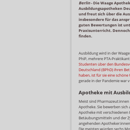
Berlin
-
Die Waage Apotheke
Ausbildungsapotheken Deut
und freut sich über die A
insbesondere für das anspr
guten Bewertungen ist unt
Praxisunterricht. Dennoch
finden.
Ausbildung wird in der Waage
PhiP, mehrere PTA-Praktikant
Studenten über den Bundesv
Deutschland (BPhD) ihren Betr
haben, ist für sie eine schön
gerade in der Pandemie war vie
Apotheke mit Ausbil
Meist sind Pharmazeut:innen 
Apotheke. Sie bewerben sich 
Apotheke mit verschiedenen B
Betäubungsmitteln und der Zyt
angehenden Apotheker:innen e
Die meisten würden sechs Mon