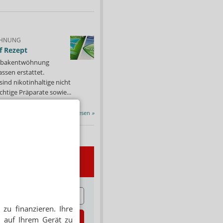
HNUNG
f Rezept
 Tabakentwöhnung
ssen erstattet.
ind nikotinhaltige nicht
chtige Präparate sowie...
Alle Porträts lesen
»
wsletter
E
zu finanzieren. Ihre
zt abonnieren
 auf Ihrem Gerät zu