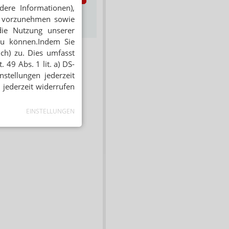
dere Informationen),
s zum Newsletter &
en vorzunehmen sowie
Datenschutz
die Nutzung unserer
zu können.Indem Sie
ich) zu. Dies umfasst
 49 Abs. 1 lit. a) DS-
stellungen jederzeit
 jederzeit widerrufen
EINSTELLUNGEN