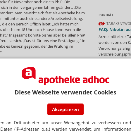
heke für November noch eine:n PhiP. Die
ich in den vergangenen Jahren geändert. „Die
ändert. Man bewirbt sich fast als Apotheke beim
PORTRÄT
en mitunter auch eine andere Arbeitseinstellung,
TABAKENTWÖ
 die den Bereich Offizin leitet. „Ich hätte mich
FAQ: Nikotin au
en, ob ich um 18 Uhr nach Hause kann, wenn die
hat.“ Insgesamt konnte bisher aber bei allen PhiP
Arzneimittel zur
eut sie sich. „Das ist für uns eine Bestätigung.“ In
werden von den Ka
be es keine:n gegeben, der die Prüfung im
Verordnungsfähig s
e.
verschreibungspfli
Mehr
»
ng
Apotheke vor Ort
NEWSLETTER
Diese Webseite verwendet Cookies
Ne
 Tages direkt in Ihr Postfach. Kostenlos!
Jetzt
Akzeptieren
E-MAIL ADRESS
abonnieren
 zum Newsletter & Datenschutz
en an Drittanbieter um unser Webangebot zu verbessern und 
Jet
Daten (IP-Adressen o.ä.) werden verwendet, um Informationen