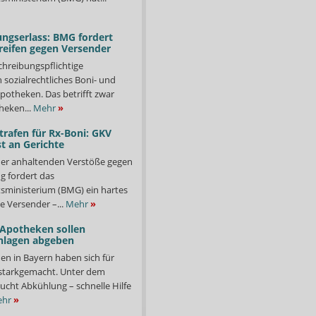
ngserlass: BMG fordert
reifen gegen Versender
chreibungspflichtige
in sozialrechtliches Boni- und
potheken. Das betrifft zwar
heken...
Mehr
»
trafen für Rx-Boni: GKV
t an Gerichte
er anhaltenden Verstöße gegen
g fordert das
ministerium (BMG) ein hartes
e Versender –...
Mehr
»
 Apotheken sollen
nlagen abgeben
en in Bayern haben sich für
starkgemacht. Unter dem
ucht Abkühlung – schnelle Hilfe
hr
»