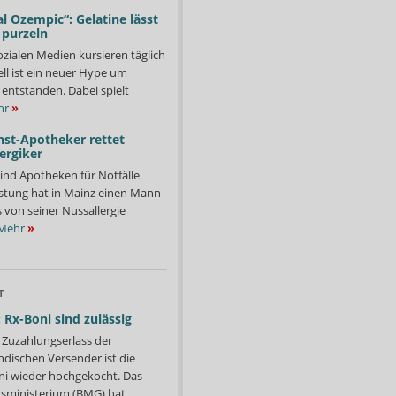
l Ozempic“: Gelatine lässt
 purzeln
ozialen Medien kursieren täglich
ll ist ein neuer Hype um
entstanden. Dabei spielt
hr
»
nst-Apotheker rettet
ergiker
ind Apotheken für Notfälle
istung hat in Mainz einen Mann
s von seiner Nussallergie
Mehr
»
T
 Rx-Boni sind zulässig
Zuzahlungserlass der
ndischen Versender ist die
i wieder hochgekocht. Das
ministerium (BMG) hat...