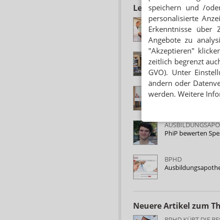
Lesen Sie auch
speichern und /oder
personalisierte Anz
BPHD KÜRT BETRI
Erkenntnisse über 
Das sind die best
Angebote zu analys
"Akzeptieren" klicke
BESTE AUSBILDUN
zeitlich begrenzt auc
„Wir wollen Praktik
GVO). Unter Einstel
ändern oder Datenver
BRANDENBURG
werden. Weitere Info
Preisgekrönte Aus
AUSBILDUNGSAP
PhiP bewerten Spe
BPHD
Ausbildungsapothek
Neuere Artikel zum 
BPHD KÜRT DIE B