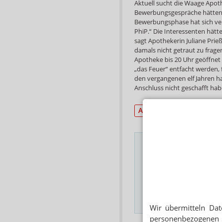
Aktuell sucht die Waage Apot
Bewerbungsgespräche hätten s
Bewerbungsphase hat sich ver
PhiP.“ Die Interessenten hätt
sagt Apothekerin Juliane Prieß,
damals nicht getraut zu frag
Apotheke bis 20 Uhr geöffnet 
„das Feuer“ entfacht werden, fr
den vergangenen elf Jahren ha
Anschluss nicht geschafft hab
Aus-/Fort-/Weiterbildu
Das Wichtigste des
E-MAIL ADRESSE
Hinweis
Wir übermitteln Dat
personenbezogenen 