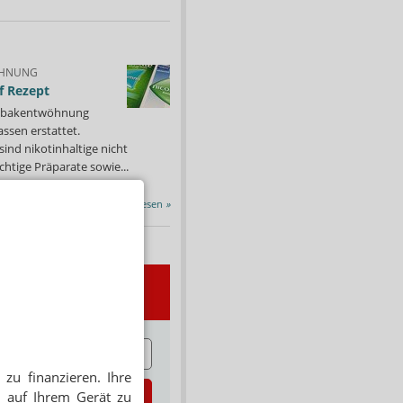
HNUNG
f Rezept
 Tabakentwöhnung
ssen erstattet.
ind nikotinhaltige nicht
chtige Präparate sowie...
Alle Porträts lesen
»
wsletter
E
zu finanzieren. Ihre
zt abonnieren
 auf Ihrem Gerät zu