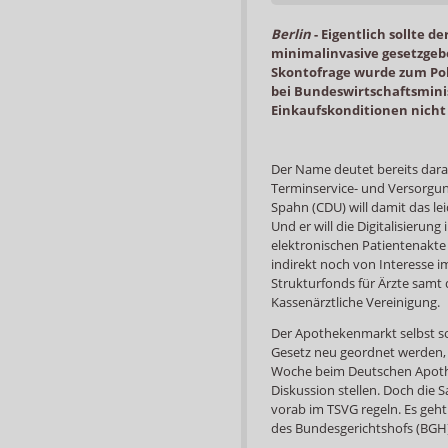
Berlin
-
Eigentlich sollte d
minimalinvasive gesetzgebe
Skontofrage wurde zum Pol
bei Bundeswirtschaftsminis
Einkaufskonditionen nicht
Der Name deutet bereits darau
Terminservice- und Versorgun
Spahn (CDU) will damit das l
Und er will die Digitalisieru
elektronischen Patientenakte 
indirekt noch von Interesse i
Strukturfonds für Ärzte samt d
Kassenärztliche Vereinigung.
Der Apothekenmarkt selbst sol
Gesetz neu geordnet werden,
Woche beim Deutschen Apothe
Diskussion stellen. Doch die
vorab im TSVG regeln. Es geht 
des Bundesgerichtshofs (BGH)