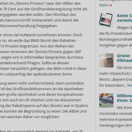
atten im „Skonto-Prozess“ zwar den Willen des
Mehr
»
ie 70 Cent aus der Großhandelsvergütung nicht als
ergegeben werden sollen. Den Wortlaut des
Keine S
ls Kannvorschrift interpretiert und damit die
verweis
ditionenverhandlung freigegeben.
Wegen d
die Rx-Preisbindun
ur ohne viel Aufwand vornehmen können. Doch
Bundesgesundheits
h so, als wolle das BMG Skonti den Rabatten
Vorgehen gegen di
3,15 Prozent begrenzen. Aus den Reihen der
iesem Ansinnen der Skonto-Prozess gegen AEP
Grüne:
 zeigte sich in informellen Gesprächen durchaus
Klimaa
handelsverband Phagro. Sollte es dessen
Die Grün
per tatsächlich gelingen, das BGH-Urteil in diese
mehr Hitzeschutz 
in Lobbyerfolg der spektakuläreren Sorte.
Motto „Bayern bra
ssung wenn nicht vorherrschend, dann zumindest
für besonders...
Me
r Teil des Großhandelshonorars an die Apotheken
allem große Apotheken und deren Kooperationen
Million
t sich auch im oft zitierten und nie diskutierten
KVen: 
ng der Rabattsperre auf den Skonto war in Spahns
Mit ihre
 man konnte die Begründung zu lesen. Die ABDA und
Hochrisiko-Immobi
nen warnten daher vor möglichen
mehrere Krankenka
Vereinigungen (KVe
her als ursprünglich geplant ins Kabinett, am 26.