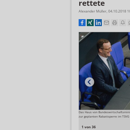
rettete
Alexander Müller
,
04.10.2018 1
reitender Zentralisierung der Wirkstoffproduktion und
Das Haus von Bundeswirtschaftsmini
en verschärft.
zur geplanten Rabattsperre im TSVG 
Foto: Fiebig
1 von 36