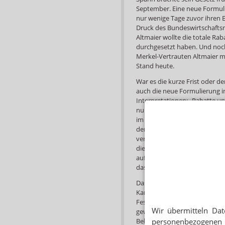
September. Eine neue Formu
nur wenige Tage zuvor ihren 
Druck des Bundeswirtschafts
Altmaier wollte die totale Ra
durchgesetzt haben. Und noc
Merkel-Vertrauten Altmaier m
Stand heute.
War es die kurze Frist oder de
auch die neue Formulierung 
Interpretationen: „Rabatte u
nur auf den Abgabepreis des
im Rahmen des prozentualen 
der Wille des Gesetzgebers kl
verhält es sich jetzt anders 
die Großhändler Skonto auf d
auf ihren eigenen Abgabeprei
dass man es technisch sauber
Das BMG vermeidet auch auf
Kante. Seiner Antwort schick
Festzuschlag der Großhandelsve
Wir übermitteln Dat
gewährleisten, dass der Gro
Belieferung der Apotheken un
personenbezogenen 