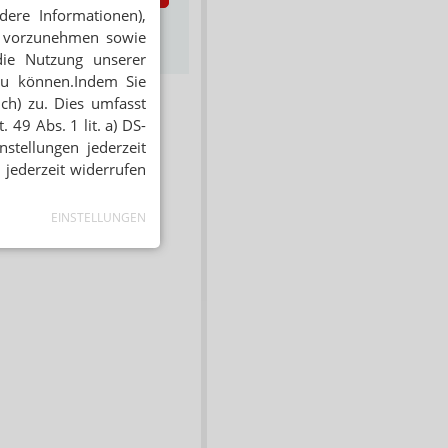
dere Informationen),
s zum Newsletter &
en vorzunehmen sowie
Datenschutz
die Nutzung unserer
zu können.Indem Sie
ich) zu. Dies umfasst
 49 Abs. 1 lit. a) DS-
stellungen jederzeit
 jederzeit widerrufen
EINSTELLUNGEN