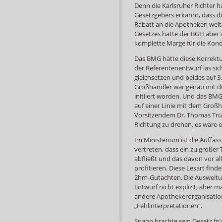
Denn die Karlsruher Richter h
Gesetzgebers erkannt, dass d
Rabatt an die Apotheken weit
Gesetzes hatte der BGH aber a
komplette Marge für die Kon
Das BMG hätte diese Korrekt
der Referentenentwurf las sic
gleichsetzen und beides auf 
Großhändler war genau mit d
initiiert worden. Und das BMG
auf einer Linie mit dem Groß
Vorsitzendem Dr. Thomas Trüm
Richtung zu drehen, es wäre e
Im Ministerium ist die Auffa
vertreten, dass ein zu große
abfließt und das davon vor 
profitieren. Diese Lesart finde
2hm-Gutachten. Die Ausweitu
Entwurf nicht explizit, aber
andere Apothekerorganisatio
„Fehlinterpretationen“.
Spahn brachte sein Gesetz frü