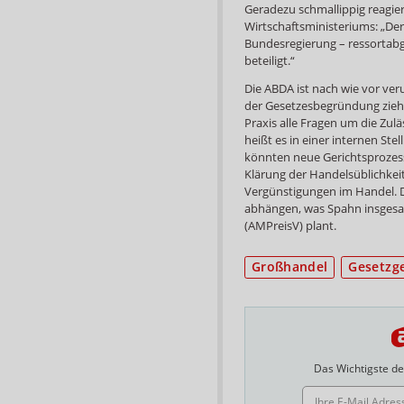
Geradezu schmallippig reagie
Wirtschaftsministeriums: „Der
Bundesregierung – ressorta
beteiligt.“
Die ABDA ist nach wie vor ve
der Gesetzesbegründung ziehe
Praxis alle Fragen um die Zul
heißt es in einer internen St
könnten neue Gerichtsprozesse
Klärung der Handelsüblichkei
Vergünstigungen im Handel. 
abhängen, was Spahn insgesa
(AMPreisV) plant.
Großhandel
Gesetzg
Das Wichtigste des
E-MAIL ADRESSE