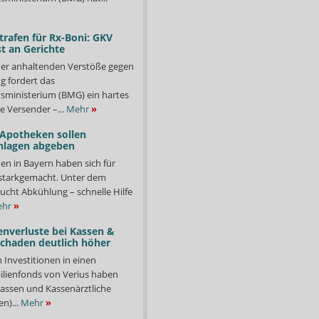
trafen für Rx-Boni: GKV
t an Gerichte
er anhaltenden Verstöße gegen
g fordert das
ministerium (BMG) ein hartes
e Versender –...
Mehr
»
 Apotheken sollen
nlagen abgeben
en in Bayern haben sich für
starkgemacht. Unter dem
ucht Abkühlung – schnelle Hilfe
hr
»
enverluste bei Kassen &
Schaden deutlich höher
n Investitionen in einen
lienfonds von Verius haben
ssen und Kassenärztliche
n)...
Mehr
»