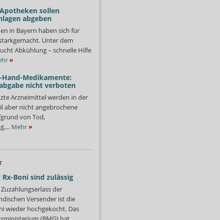
 Apotheken sollen
nlagen abgeben
en in Bayern haben sich für
starkgemacht. Unter dem
ucht Abkühlung – schnelle Hilfe
hr
»
-Hand-Medikamente:
abgabe nicht verboten
te Arzneimittel werden in der
il aber nicht angebrochene
fgrund von Tod,
,...
Mehr
»
T
 Rx-Boni sind zulässig
Zuzahlungserlass der
ndischen Versender ist die
i wieder hochgekocht. Das
ministerium (BMG) hat...