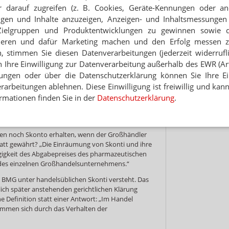
 darauf zugreifen (z. B. Cookies, Geräte-Kennungen oder an
Hinwei
eigen und Inhalte anzuzeigen, Anzeigen- und Inhaltsmessung
konti und Rabatt zu unterscheiden seien,
Zielgruppen und Produktentwicklungen zu gewinnen sowie 
iederum zunächst allgemein: „Der Großhandel
bliche Skonti und Rabatte gewähren. Der
ieren und dafür Marketing machen und den Erfolg messen 
chlag gewährleistet dem Großhandel zum einen die
n, stimmen Sie diesen Datenverarbeitungen (jederzeit widerrufl
 Aufwendungen und bietet zum anderen einen
h Ihre Einwilligung zur Datenverarbeitung außerhalb des EWR (Art.
reisgestaltung gegenüber den Apotheken.
lungen oder über die Datenschutzerklärung können Sie Ihre Ein
srabatte, zum Beispiel für die Bestellung größerer
arbeitungen ablehnen. Diese Einwilligung ist freiwillig und kann
Festlegung der Obergrenze des prozentualen
rmationen finden Sie in der
Datenschutzerklärung
.
es Konditionenwettbewerbs begrenzt.“ Unter
rkt gemeinhin die Summe aus Rabatt und Skonto
en noch Skonto erhalten, wenn der Großhändler
att gewährt? „Die Einräumung von Skonti und ihre
gigkeit des Abgabepreises des pharmazeutischen
t des einzelnen Großhandelsunternehmens.“
s BMG unter handelsüblichen Skonti versteht. Das
lich später anstehenden gerichtlichen Klärung
ine Definition statt einer Antwort: „Im Handel
timmen sich durch das Verhalten der