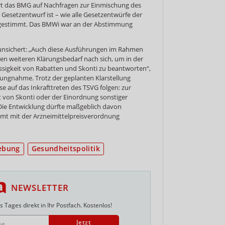
rt das BMG auf Nachfragen zur Einmischung des
 Gesetzentwurf ist – wie alle Gesetzentwürfe der
bgestimmt. Das BMWi war an der Abstimmung
runsichert: „Auch diese Ausführungen im Rahmen
n weiteren Klärungsbedarf nach sich, um in der
ässigkeit von Rabatten und Skonti zu beantworten“,
ellungnahme. Trotz der geplanten Klarstellung
 auf das Inkrafttreten des TSVG folgen: zur
t von Skonti oder der Einordnung sonstiger
Die Entwicklung dürfte maßgeblich davon
mt mit der Arzneimittelpreisverordnung
ebung
Gesundheitspolitik
NEWSLETTER
 Tages direkt in Ihr Postfach. Kostenlos!
Jetzt