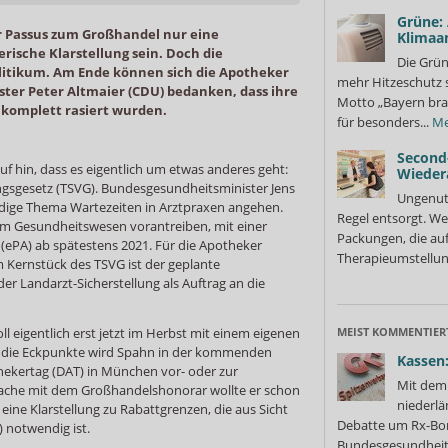
Grüne:
er Passus zum Großhandel nur eine
Klimaa
rische Klarstellung sein. Doch die
Die Grün
itikum. Am Ende können sich die Apotheker
mehr Hitzeschutz 
ter Peter Altmaier (CDU) bedanken, dass ihre
Motto „Bayern bra
 komplett rasiert wurden.
für besonders...
Me
Second
f hin, dass es eigentlich um etwas anderes geht:
Wieder
gsgesetz (TSVG). Bundesgesundheitsminister Jens
Ungenutz
eidige Thema Wartezeiten in Arztpraxen angehen.
Regel entsorgt. We
ng im Gesundheitswesen vorantreiben, mit einer
Packungen, die au
(ePA) ab spätestens 2021. Für die Apotheker
Therapieumstellung
m Kernstück des TSVG ist der geplante
er Landarzt-Sicherstellung als Auftrag an die
l eigentlich erst jetzt im Herbst mit einem eigenen
MEIST KOMMENTIER
 die Eckpunkte wird Spahn in der kommenden
Kassen:
kertag (DAT) in München vor- oder zur
Mit dem 
 Sache mit dem Großhandelshonorar wollte er schon
niederlä
eine Klarstellung zu Rabattgrenzen, die aus Sicht
Debatte um Rx-Bon
 notwendig ist.
Bundesgesundheits