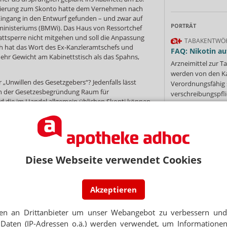
lierung zum Skonto hatte dem Vernehmen nach
Eingang in den Entwurf gefunden – und zwar auf
PORTRÄT
ministeriums (BMWi). Das Haus von Ressortchef
battsperre nicht mitgehen und soll die Anpassung
TABAKENTWÖ
h hat das Wort des Ex-Kanzleramtschefs und
FAQ: Nikotin au
ehr Gewicht am Kabinettstisch als das Spahns,
Arzneimittel zur
werden von den Ka
r „Unwillen des Gesetzgebers“? Jedenfalls lässt
Verordnungsfähig s
in der Gesetzesbegründung Raum für
verschreibungspfli
nd die im Handel allgemein üblichen Skonti können
Mehr
»
 pharmazeutischen Unternehmers und Rabatte nur
Zuschlags gewährt werden.“ Wenn für den BGH
ar, der Wortlaut aber nicht eindeutig war, dann
herum. Für Verwirrung sorgt etwa die Vorgabe, dass
en HAP gewähren sollen statt wie handelsüblich
Diese Webseite verwendet Cookies
s. Selbst Befürworter der neuen Regelung finden,
Ne
er hätte lösen können.
 Nachfrage von APOTHEKE ADHOC eine klare
Akzeptieren
t das Ministerium eine Vorbemerkung voraus: „Der
E-MAIL ADRESS
rgütung ist nicht rabattfähig. Er soll
en an Drittanbieter um unser Webangebot zu verbessern und 
ßhandel eine angemessene und flächendeckende
Jet
abhängig vom Preis der Arzneimittel sicherstellen
Daten (IP-Adressen o.ä.) werden verwendet, um Informationen