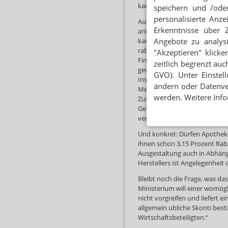
kann.“
speichern und /oder
personalisierte Anz
Auf die Frage, wie denn nun S
Erkenntnisse über 
antwortet das Ministerium w
kann den Apotheken handelsü
Angebote zu analys
rabattfähige prozentuale Zus
"Akzeptieren" klicke
Finanzierung wertabhängiger
zeitlich begrenzt auc
gewissen Spielraum bei der P
GVO). Unter Einstel
Insbesondere soll er Funktion
ändern oder Datenver
Mengen, ermöglichen. Durch 
werden. Weitere Info
Zuschlags wird das Ausmaß d
Gesamtkondition wird im Ma
verstanden.
Und konkret: Dürfen Apothek
ihnen schon 3,15 Prozent Rab
Ausgestaltung auch in Abhän
Herstellers ist Angelegenhei
Bleibt noch die Frage, was da
Ministerium will einer womög
nicht vorgreifen und liefert e
allgemein übliche Skonti bes
Wirtschaftsbeteiligten.“