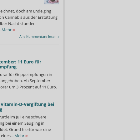
zeichnet, doch am Ende ging
on Cannabis aus der Erstattung
: Über Nacht standen
.
Mehr
»
Alle Kommentare lesen
»
tember: 11 Euro für
impfung
orar für Grippeimpfungen in
d angehoben. Ab September
orar um 3 Prozent auf 11 Euro.
Vitamin-D-Vergiftung bei
g
urde im Juli eine schwere
t das BMG auf Nachfragen zur Einmischung des
Bundesgesundheitsminist
ng bei einem Säugling in
 Gesetzentwurf ist – wie alle Gesetzentwürfe der Bundesregierung –
2018 ins Kabinett gebrac
det. Grund hierfür war eine
war an der Abstimmung beteiligt.“
Foto: APOTHEKE ADHOC
eines...
Mehr
»