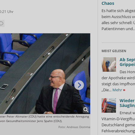
Chaos
Es hatte sich abge
0:21
Uhr
beim Ausschluss v
alles sehr schnell
Patientinnen und..
MEIST GELESEN
Ab Sep
Grippe
Das Hon
der Apotheke wir
steigt das Impfhon
„Die...
Mehr
»
Wieder 
Säuglin
Erneut w
ster Peter Altmaier (CDU) hatte eine entscheidende Anregung
Geradezu schmallippig reagier
Vitamin-D-Vergiftu
von Gesundheitsminister Jens Spahn (CDU).
Wirtschaftsministeriums: „Der
Deutschland gemel
ressortabgestimmt. Das BMWi 
Foto: Andreas Domma
Fehlverabreichung 