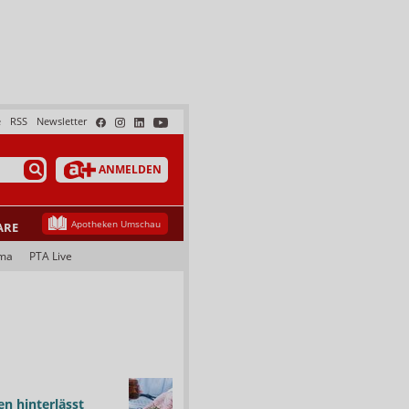
e
RSS
Newsletter
ANMELDEN
Apotheken Umschau
ARE
ma
PTA Live
n hinterlässt