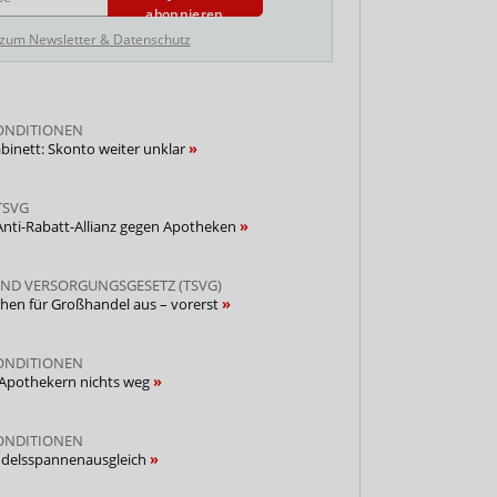
abonnieren
 zum Newsletter & Datenschutz
ONDITIONEN
binett: Skonto weiter unklar
TSVG
nti-Rabatt-Allianz gegen Apotheken
UND VERSORGUNGSGESETZ (TSVG)
chen für Großhandel aus – vorerst
ONDITIONEN
Apothekern nichts weg
ONDITIONEN
ndelsspannenausgleich