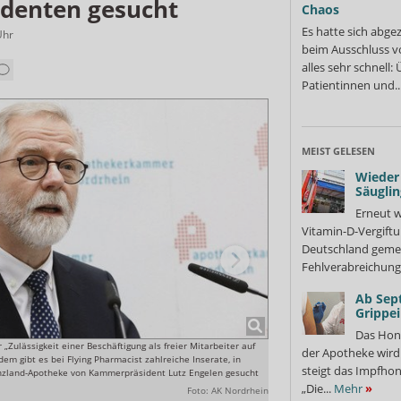
denten gesucht
Chaos
Es hatte sich abge
Uhr
beim Ausschluss v
alles sehr schnell
Patientinnen und..
MEIST GELESEN
Wieder 
Säuglin
Erneut w
Vitamin-D-Vergiftu
Deutschland gemel
Fehlverabreichung 
Ab Sep
Grippe
Das Hon
Zulässigkeit einer Beschäftigung als freier Mitarbeiter auf
In der virtuellen Kartei von D
der Apotheke wir
dem gibt es bei Flying Pharmacist zahlreiche Inserate, in
von ihnen sind etwa ein Dutze
steigt das Impfhon
enzland-Apotheke von Kammerpräsident Lutz Engelen gesucht
„Die...
Mehr
»
Foto: AK Nordrhein