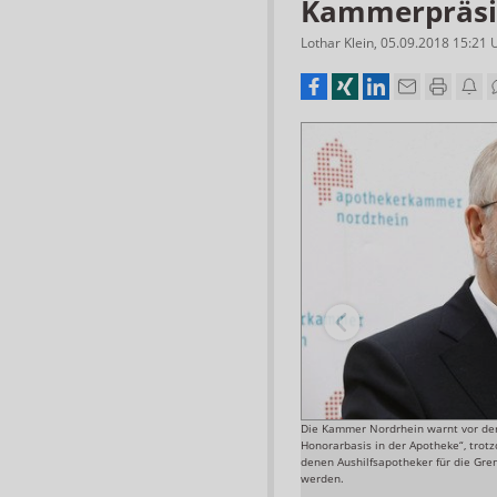
Kammerpräsi
Lothar Klein
,
05.09.2018 15:21
zog anhalten. „Viele Apotheken weisen aus
Die Kammer Nordrhein warnt vor der „
chte Personaldecken wie früher auf und benötigen
Honorarbasis in der Apotheke“, trotz
denen Aushilfsapotheker für die Gr
Foto: Elke Hinkelbein
werden.