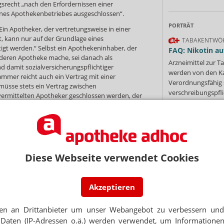
recht „nach den Erfordernissen einer
es Apothekenbetriebes ausgeschlossen“.
PORTRÄT
„Ein Apotheker, der vertretungsweise in einer
st, kann nur auf der Grundlage eines
TABAKENTWÖ
igt werden.“ Selbst ein Apothekeninhaber, der
FAQ: Nikotin au
nderen Apotheke mache, sei danach als
Arzneimittel zur
 damit sozialversicherungspflichtiger
werden von den Ka
Kammer reicht auch ein Vertrag mit einer
Verordnungsfähig s
 müsse stets ein Vertrag zwischen
verschreibungspfli
rmittelten Apotheker geschlossen werden, der
Mehr
»
elle.
 zudem von freien Mitarbeiterverträgen mit dem
zialversicherungsbeiträgen zu vermeiden“. Dazu
n getroffen mit dem Zusatz, wonach der
und Steuern selbst abführen müsse. Solche
Diese Webseite verwendet Cookies
 zwar von Steuerberatern empfohlen, suggerierten
Ne
. Das Fazit: „Die Apothekerkammer Nordrhein hält
ken nach wie vor für nicht vereinbar mit dem
Akzeptieren
pothekenbetriebsordnung und damit auch für
E-MAIL ADRESS
en an Drittanbieter um unser Webangebot zu verbessern und 
 vor den Folgen der Beschäftigung von
Jet
Daten (IP-Adressen o.ä.) werden verwendet, um Informationen
 sei in Verträgen mit Honorarkräften die