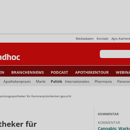
Mediadaten
Kontakt
Apo-Karrier
EN
BRANCHENNEWS
PODCAST
APOTHEKENTOUR
WEBIN
Apothekenpraxis
Markt
Politik
Internationales
Pharmazie
Panora
Samstagsapotheker für Kammerpräsidenten gesucht
KOMMENTAR
heker für
KOMMENTAR
Cannabis: Warke