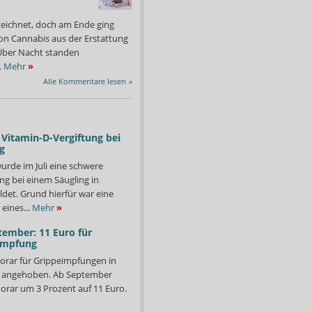
zeichnet, doch am Ende ging
on Cannabis aus der Erstattung
: Über Nacht standen
.
Mehr
»
Alle Kommentare lesen
»
Vitamin-D-Vergiftung bei
g
urde im Juli eine schwere
ng bei einem Säugling in
det. Grund hierfür war eine
eines...
Mehr
»
tember: 11 Euro für
impfung
orar für Grippeimpfungen in
r. Devid El-Wahsch finden sich auch etwa 20 Apotheker über 50 Jahre,
Bei Urlaub und Krankhei
d angehoben. Ab September
nd bereits im Rentenalter.
Foto: Penzel Photography
orar um 3 Prozent auf 11 Euro.