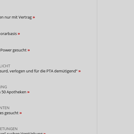
ken nur mit Vertrag
norarbasis
t Power gesucht
LICHT
bsurd, verlogen und für die PTA demütigend“
UNG
in 50 Apotheken
NTEN
ies gesucht
RETUNGEN
ker“ suchen Verstärkung