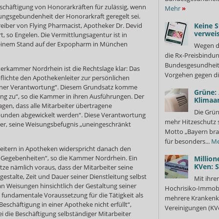
eschäftigung von Honorarkräften für zulässig, wenn
Mehr
»
sungsgebundenheit der Honorarkraft geregelt sei.
eiber von Flying Pharmacist, Apotheker Dr. Devid
Keine S
verweis
t, so Engelen. Die Vermittlungsagentur ist in
einem Stand auf der Expopharm in München
Wegen d
die Rx-Preisbindun
Bundesgesundheits
rkammer Nordrhein ist die Rechtslage klar: Das
Vorgehen gegen di
lichte den Apothekenleiter zur persönlichen
gener Verantwortung“. Diesem Grundsatz komme
Grüne:
g zu“, so die Kammer in ihren Ausführungen. Der
Klimaa
gen, dass alle Mitarbeiter übertragene
Die Grün
bunden abgewickelt werden“. Diese Verantwortung
mehr Hitzeschutz 
ter, seine Weisungsbefugnis „uneingeschränkt
Motto „Bayern bra
für besonders...
Me
beitern in Apotheken widerspricht danach den
n Gegebenheiten“, so die Kammer Nordrhein. Ein
Million
KVen: 
etze nämlich voraus, dass der Mitarbeiter seine
 gestalte, Zeit und Dauer seiner Dienstleitung selbst
Mit ihre
 Weisungen hinsichtlich der Gestaltung seiner
Hochrisiko-Immobi
e fundamentale Voraussetzung für die Tätigkeit als
mehrere Krankenka
r Beschäftigung in einer Apotheke nicht erfüllt“,
Vereinigungen (KVe
i die Beschäftigung selbständiger Mitarbeiter