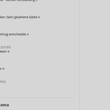
ker: Gern gesehene Gäste
ertrag entscheidet
EISTER
heken
er
UNG
Thema