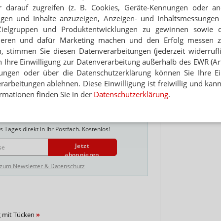
nleitern verankert, sein dies „in der Regel ein
 darauf zugreifen (z. B. Cookies, Geräte-Kennungen oder an
Hinwei
lbständige Tätigkeit“. Ein Prüfung durch die
eigen und Inhalte anzuzeigen, Anzeigen- und Inhaltsmessung
eine
vier Jahre rückwirkende Forderung zur
Zielgruppen und Produktentwicklungen zu gewinnen sowie 
cherungsbeiträgen auslösen
.
ieren und dafür Marketing machen und den Erfolg messen 
n, stimmen Sie diesen Datenverarbeitungen (jederzeit widerrufl
sonal
Finanzen/Steuern
h Ihre Einwilligung zur Datenverarbeitung außerhalb des EWR (Art.
lungen oder über die Datenschutzerklärung können Sie Ihre Ein
arbeitungen ablehnen. Diese Einwilligung ist freiwillig und kann
rmationen finden Sie in der
Datenschutzerklärung
.
NEWSLETTER
 Tages direkt in Ihr Postfach. Kostenlos!
Jetzt
abonnieren
 zum Newsletter & Datenschutz
g mit Tücken