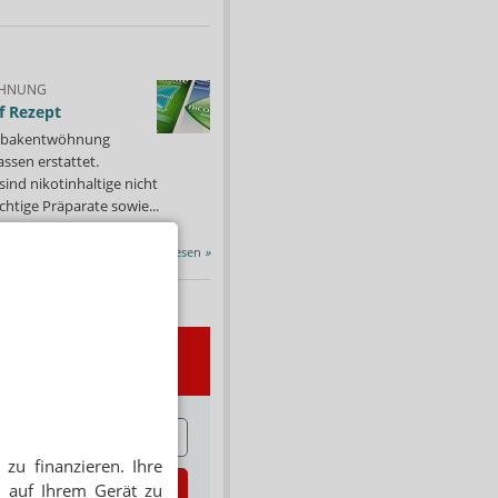
HNUNG
f Rezept
 Tabakentwöhnung
ssen erstattet.
ind nikotinhaltige nicht
chtige Präparate sowie...
Alle Porträts lesen
»
wsletter
E
zu finanzieren. Ihre
zt abonnieren
 auf Ihrem Gerät zu