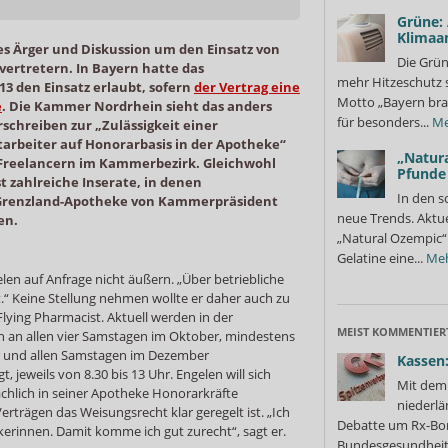
Grüne:
Klimaa
es Ärger und Diskussion um den Einsatz von
Die Grün
ertretern. In Bayern hatte das
mehr Hitzeschutz 
13 den Einsatz erlaubt, sofern
der Vertrag eine
Motto „Bayern bra
e
. Die Kammer Nordrhein sieht das anders
für besonders...
Me
schreiben zur „Zulässigkeit einer
itarbeiter auf Honorarbasis in der Apotheke“
„Natura
 Freelancern im Kammerbezirk. Gleichwohl
Pfunde
st zahlreiche Inserate, in denen
In den s
e Grenzland-Apotheke von Kammerpräsident
neue Trends. Aktue
en.
„Natural Ozempic“ 
Gelatine eine...
Me
elen auf Anfrage nicht äußern. „Über betriebliche
.“ Keine Stellung nehmen wollte er daher auch zu
Flying Pharmacist. Aktuell werden in der
MEIST KOMMENTIER
an allen vier Samstagen im Oktober, mindestens
 und allen Samstagen im Dezember
Kassen:
 jeweils von 8.30 bis 13 Uhr. Engelen will sich
Mit dem 
ächlich in seiner Apotheke Honorarkräfte
niederlä
erträgen das Weisungsrecht klar geregelt ist. „Ich
Debatte um Rx-Bon
erinnen. Damit komme ich gut zurecht“, sagt er.
Bundesgesundheits