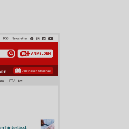
e
RSS
Newsletter
ANMELDEN
Apotheken Umschau
ARE
ma
PTA Live
n hinterlässt