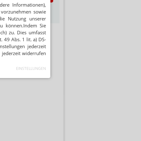
dere Informationen),
s zum Newsletter &
en vorzunehmen sowie
Datenschutz
die Nutzung unserer
zu können.Indem Sie
ich) zu. Dies umfasst
 49 Abs. 1 lit. a) DS-
stellungen jederzeit
 jederzeit widerrufen
EINSTELLUNGEN