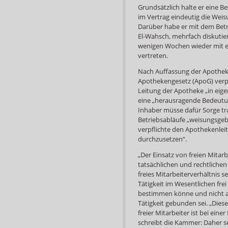
Grundsätzlich halte er eine B
im Vertrag eindeutig die Wei
Darüber habe er mit dem Betr
El-Wahsch, mehrfach diskutier
wenigen Wochen wieder mit 
vertreten.
Nach Auffassung der Apotheke
Apothekengesetz (ApoG) verpf
Leitung der Apotheke „in ei
eine „herausragende Bedeutun
Inhaber müsse dafür Sorge tra
Betriebsabläufe „weisungsge
verpflichte den Apothekenlei
durchzusetzen“.
„Der Einsatz von freien Mitar
tatsächlichen und rechtliche
freies Mitarbeiterverhältnis s
Tätigkeit im Wesentlichen frei
bestimmen könne und nicht an
Tätigkeit gebunden sei. „Dies
freier Mitarbeiter ist bei eine
schreibt die Kammer: Daher se