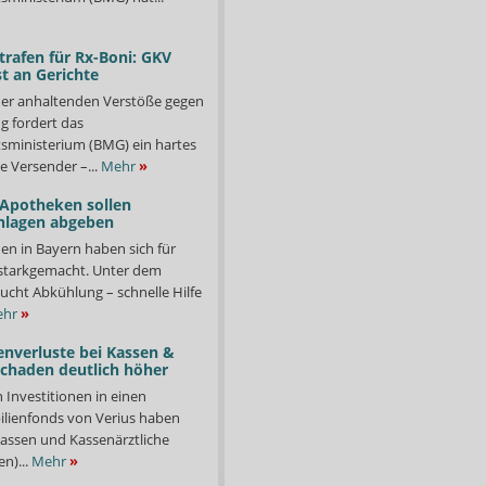
trafen für Rx-Boni: GKV
t an Gerichte
er anhaltenden Verstöße gegen
g fordert das
ministerium (BMG) ein hartes
e Versender –...
Mehr
»
 Apotheken sollen
nlagen abgeben
en in Bayern haben sich für
starkgemacht. Unter dem
ucht Abkühlung – schnelle Hilfe
hr
»
enverluste bei Kassen &
Schaden deutlich höher
n Investitionen in einen
lienfonds von Verius haben
ssen und Kassenärztliche
n)...
Mehr
»