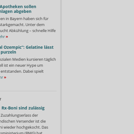
 Apotheken sollen
nlagen abgeben
en in Bayern haben sich für
starkgemacht. Unter dem
ucht Abkühlung – schnelle Hilfe
hr
»
l Ozempic“: Gelatine lässt
 purzeln
ozialen Medien kursieren täglich
ll ist ein neuer Hype um
entstanden. Dabei spielt
hr
»
T
 Rx-Boni sind zulässig
Zuzahlungserlass der
ndischen Versender ist die
i wieder hochgekocht. Das
ministerium (BMG) hat...