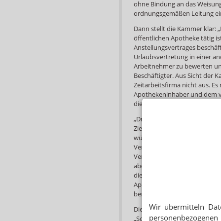
ohne Bindung an das Weisungs
ordnungsgemäßen Leitung ein
Dann stellt die Kammer klar: 
öffentlichen Apotheke tätig i
Anstellungsvertrages beschäft
Urlaubsvertretung in einer a
Arbeitnehmer zu bewerten und
Beschäftigter. Aus Sicht der 
Zeitarbeitsfirma nicht aus. Es
Apothekeninhaber und dem ve
die Weisungsbefugnis sicherst
„Dringend ab“ rät die Kammer
Ziel, die „Entrichtung von So
würden Honorarvereinbarunge
Vertreter die Sozialabgaben 
Vertragsgestaltungen würden
aber „Scheinselbständigkeit“
die freie Mitarbeit in Apothe
Apothekengesetz sowie der A
berufsrechtswidrig.“
Wir übermitteln Dat
Die Kammer warnt schließlich
personenbezogenen 
„Scheinselbstständigen“. Denn