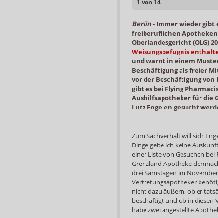
1 von 14
Berlin
-
Immer wieder gibt 
freiberuflichen Apothekenv
Oberlandesgericht (OLG) 20
Weisungsbefugnis enthalt
und warnt in einem Muster
Beschäftigung als freier M
vor der Beschäftigung von
gibt es bei Flying Pharmaci
Aushilfsapotheker für di
Lutz Engelen gesucht werd
Zum Sachverhalt will sich Eng
Dinge gebe ich keine Auskunft
einer Liste von Gesuchen bei 
Grenzland-Apotheke demnach 
drei Samstagen im November
Vertretungsapotheker benötigt,
nicht dazu äußern, ob er tats
beschäftigt und ob in diesen V
habe zwei angestellte Apothek