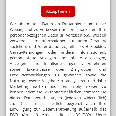
Neuere Artikel zum Thema
VERUNREINIGUNG IM ANALGETIKUM
Akzeptieren
Paracetamol enthält 4-Chloranilin
Wir übermitteln Daten an Drittanbieter um unser
MASSNAHMEN GEGEN ENGPÄSSE
Webangebot zu verbessern und zu finanzieren. Ihre
Paracetamol: Frankreich will selbst
personenbezogenen Daten (IP-Adressen o.ä.) werden
produzieren
verwendet, um Informationen auf Ihrem Gerät zu
speichern und /oder darauf zugreifen (z. B. Cookies,
LIEFERENGPÄSSE
Jour fixe macht Herstellern Druck
Geräte-Kennungen oder andere Informationen),
personalisierte Anzeigen und Inhalte anzuzeigen,
Anzeigen- und Inhaltsmessungen vorzunehmen
BADEN-WÜRTTEMBERG
Apotheken sollen Covid-19-Arzneimittel
sowie Erkenntnisse über Zielgruppen und
registrieren
Produktentwicklungen zu gewinnen sowie die
Nutzung unserer Angebote zu analysieren und dafür
LIEFERENGPÄSSE
Marketing machen und den Erfolg messen zu
Paracetamol/Morphin: Rezeptur rückt in den
können.Indem Sie "Akzeptieren" klicken, stimmen Sie
Fokus
diesen Datenverarbeitungen (jederzeit widerruflich)
LIEFERENGPÄSSE
zu. Dies umfasst zeitlich begrenzt auch Ihre
BfArM: Indien und China liefern wieder
Einwilligung zur Datenverarbeitung außerhalb des
EWR (Art. 49 Abs. 1 lit. a) DS-GVO). Unter