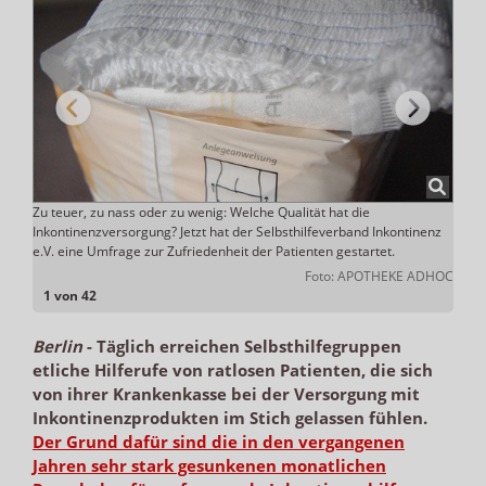
Zu teuer, zu nass oder zu wenig: Welche Qualität hat die
Vertr
Inkontinenzversorgung? Jetzt hat der Selbsthilfeverband Inkontinenz
Hilfs
e.V. eine Umfrage zur Zufriedenheit der Patienten gestartet.
Inkon
o: BVA
Euro 
Foto: APOTHEKE ADHOC
1 von 42
Berlin
-
Täglich erreichen Selbsthilfegruppen
etliche Hilferufe von ratlosen Patienten, die sich
von ihrer Krankenkasse bei der Versorgung mit
Inkontinenzprodukten im Stich gelassen fühlen.
Der Grund dafür sind die in den vergangenen
Jahren sehr stark gesunkenen monatlichen