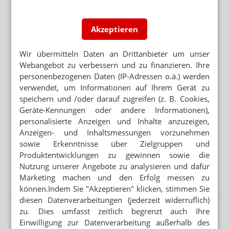
WEGEN GKV-SPARPAKET
Zuzahlung: Neuer Abda-Handzettel
Akzeptieren
Wir übermitteln Daten an Drittanbieter um unser
Mehr aus Ressort
Webangebot zu verbessern und zu finanzieren. Ihre
BRANDENBURG OHNE PHARMAZIE-STANDORT
personenbezogenen Daten (IP-Adressen o.ä.) werden
Neuer Medizin-Campus – weiterhin ohne Pharmazeuten
verwendet, um Informationen auf Ihrem Gerät zu
speichern und /oder darauf zugreifen (z. B. Cookies,
Geräte-Kennungen oder andere Informationen),
HOCHRISIKO-IMMOBILIENFONDS
personalisierte Anzeigen und Inhalte anzuzeigen,
Millionenverluste bei Kassen & KVen: Schaden deutlich
Anzeigen- und Inhaltsmessungen vorzunehmen
höher
sowie Erkenntnisse über Zielgruppen und
Produktentwicklungen zu gewinnen sowie die
STREICHUNG VON ZUSCHLÄGEN
GKV-Sparpaket: Deutliche Honorareinbußen bei Ärzten
Nutzung unserer Angebote zu analysieren und dafür
Marketing machen und den Erfolg messen zu
können.Indem Sie "Akzeptieren" klicken, stimmen Sie
diesen Datenverarbeitungen (jederzeit widerruflich)
zu. Dies umfasst zeitlich begrenzt auch Ihre
Einwilligung zur Datenverarbeitung außerhalb des