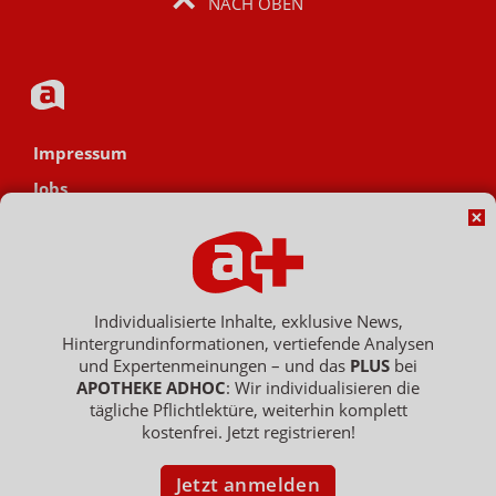
NACH OBEN
Impressum
Jobs
Datenschutz
AGB
Netiquette
Individualisierte Inhalte, exklusive News,
Hinweisgebersystem
Hintergrundinformationen, vertiefende Analysen
Vertrag widerrufen
und Expertenmeinungen – und das
PLUS
bei
APOTHEKE ADHOC
: Wir individualisieren die
tägliche Pflichtlektüre, weiterhin komplett
kostenfrei. Jetzt registrieren!
Copyright © 2007 - 2026 , APOTHEKE ADHOC ist ein Dienst der ELPATO
Medien GmbH / Franz-Ehrlich-Str. 12 / 12489 Berlin
Jetzt anmelden
Geschäftsführer: Patrick Hollstein, Thomas Bellartz / Amtsgericht Berlin