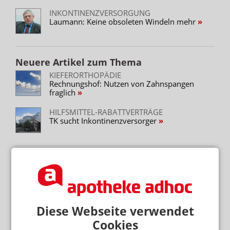
INKONTINENZVERSORGUNG
Laumann: Keine obsoleten Windeln mehr
Neuere Artikel zum Thema
KIEFERORTHOPÄDIE
Rechnungshof: Nutzen von Zahnspangen
fraglich
HILFSMITTEL-RABATTVERTRÄGE
TK sucht Inkontinenzversorger
Mehr zum Thema
GESETZGEBER MÜSSTE HANDELN
Kassen: Rx-Boni sind zulässig
Diese Webseite verwendet
KASSENÄRZTE FORDERN PRÄVENTIONSOFFENSIVE
Cookies
Alkohol und Tabak: Staat sollte ordentlich zulangen