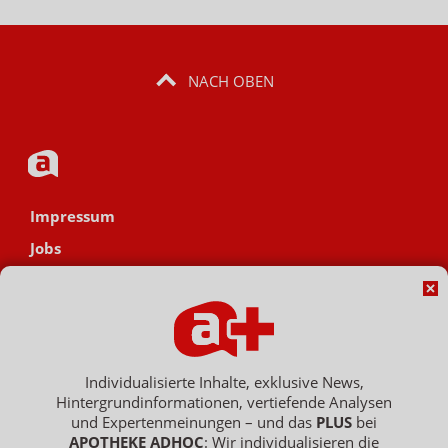
NACH OBEN
Impressum
Jobs
Datenschutz
AGB
Netiquette
Hinweisgebersystem
Individualisierte Inhalte, exklusive News,
Hintergrundinformationen, vertiefende Analysen
Vertrag widerrufen
und Expertenmeinungen – und das
PLUS
bei
APOTHEKE ADHOC
: Wir individualisieren die