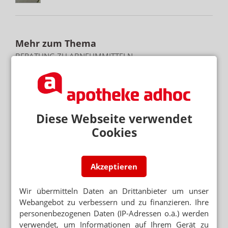
Mehr zum Thema
BERATUNG ZU ABNEHMMITTELN
Preis: Semaglutid nur aus der Apotheke
RX-MEDIKAMENTE OHNE REZEPT
Warteliste: Abnehmpille als Monatsabo
Diese Webseite verwendet
SEMAGLUTID
Wegovy-Tablette ab September verfügbar
Cookies
Mehr aus Ressort
Akzeptieren
SONNE STATT SUPPLEMENTE
Nicht alle Schwangeren brauchen Vitamin-D-Tabletten
Wir übermitteln Daten an Drittanbieter um unser
Webangebot zu verbessern und zu finanzieren. Ihre
APP FÜR BRUSTKREBSPATIENTINNEN
personenbezogenen Daten (IP-Adressen o.ä.) werden
„Wie eine Ärztin in der Handtasche“
verwendet, um Informationen auf Ihrem Gerät zu