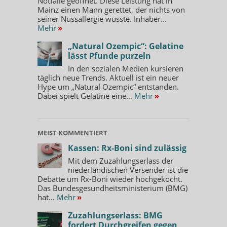
Notfälle geöffnet. Diese Leistung hat in
Mainz einen Mann gerettet, der nichts von
seiner Nussallergie wusste. Inhaber...
Mehr
»
„Natural Ozempic“: Gelatine
lässt Pfunde purzeln
In den sozialen Medien kursieren
täglich neue Trends. Aktuell ist ein neuer
Hype um „Natural Ozempic“ entstanden.
Dabei spielt Gelatine eine...
Mehr
»
MEIST KOMMENTIERT
Kassen: Rx-Boni sind zulässig
Mit dem Zuzahlungserlass der
niederländischen Versender ist die
Debatte um Rx-Boni wieder hochgekocht.
Das Bundesgesundheitsministerium (BMG)
hat...
Mehr
»
Zuzahlungserlass: BMG
fordert Durchgreifen gegen