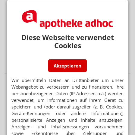
Mehr aus Ressort
„SCHWEREGRAD IST BEISPIELLOS“
Ebola: Behörde will mögliche Mutation abklären
Diese Webseite verwendet
APP FÜR BRUSTKREBSPATIENTINNEN
Cookies
„Wie eine Ärztin in der Handtasche“
RETTUNGSDIENST STATT ANTIHISTAMINIKA
Notdienst-Apotheker rettet Nussallergiker
Akzeptieren
Wir übermitteln Daten an Drittanbieter um unser
Webangebot zu verbessern und zu finanzieren. Ihre
personenbezogenen Daten (IP-Adressen o.ä.) werden
verwendet, um Informationen auf Ihrem Gerät zu
speichern und /oder darauf zugreifen (z. B. Cookies,
Geräte-Kennungen oder andere Informationen),
personalisierte Anzeigen und Inhalte anzuzeigen,
Anzeigen- und Inhaltsmessungen vorzunehmen
sowie Erkenntnisse über Zielgruppen und