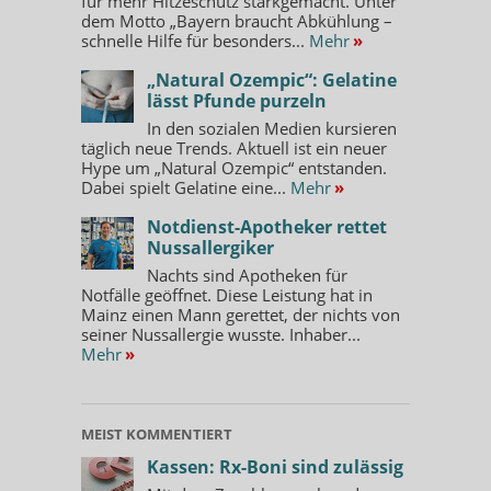
für mehr Hitzeschutz starkgemacht. Unter
dem Motto „Bayern braucht Abkühlung –
schnelle Hilfe für besonders...
Mehr
»
„Natural Ozempic“: Gelatine
lässt Pfunde purzeln
In den sozialen Medien kursieren
täglich neue Trends. Aktuell ist ein neuer
Hype um „Natural Ozempic“ entstanden.
Dabei spielt Gelatine eine...
Mehr
»
Notdienst-Apotheker rettet
Nussallergiker
Nachts sind Apotheken für
Notfälle geöffnet. Diese Leistung hat in
Mainz einen Mann gerettet, der nichts von
seiner Nussallergie wusste. Inhaber...
Mehr
»
MEIST KOMMENTIERT
Kassen: Rx-Boni sind zulässig