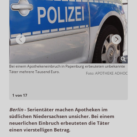
 der
Bei einem Apothekeneinbruch in Papenburg erbeuteten unbekannte
In de
Täter mehrere Tausend Euro.
Der b
ADHOC
Foto: APOTHEKE ADHOC
1 von 17
Berlin
-
Serientäter machen Apotheken im
südlichen Niedersachsen unsicher. Bei einem
neuerlichen Einbruch erbeuteten die Täter
einen vierstelligen Betrag.