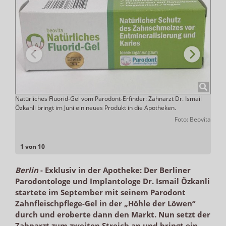
Natürliches Fluorid-Gel vom Parodont-Erfinder: Zahnarzt Dr. Ismail
Özkan
Özkanli bringt im Juni ein neues Produkt in die Apotheken.
Kriti
nshot
Monat
Foto: Beovita
Proze
schäd
1 von 10
Berlin
-
Exklusiv in der Apotheke: Der Berliner
Parodontologe und Implantologe Dr. Ismail Özkanli
startete im September mit seinem Parodont
Zahnfleischpflege-Gel in der „Höhle der Löwen“
durch und eroberte dann den Markt. Nun setzt der
Zahnarzt zum zweiten Streich an und bringt ein