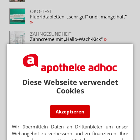
ÖKO-TEST
Fluoridtabletten: „sehr gut“ und „mangelhaft“
ZAHNGESUNDHEIT
Zahncreme mit „Hallo-Wach-Kick“
KARIESSCHUTZ
Dr. Wolff bringt Kinder Karex
DIE HÖHLE DER LÖWEN
Diese Webseite verwendet
Aspira Clip: Inhalator to go
Cookies
DIE HÖHLE DER LÖWEN
Smartsleep: Megadeal für Nährstoffkombi
Akzeptieren
MUNDGESUNDHEIT
Minoral: Zahncreme von Pflüger
Wir übermitteln Daten an Drittanbieter um unser
Webangebot zu verbessern und zu finanzieren. Ihre