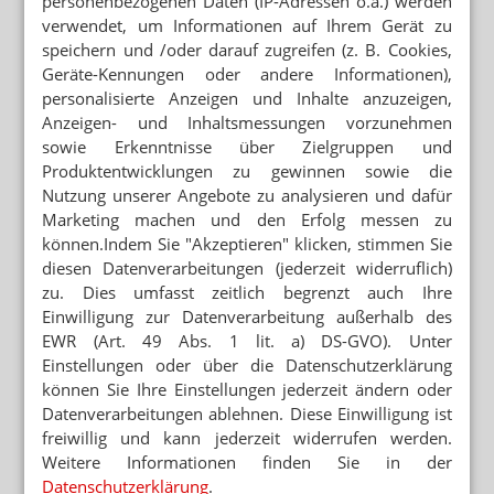
personenbezogenen Daten (IP-Adressen o.ä.) werden
verwendet, um Informationen auf Ihrem Gerät zu
speichern und /oder darauf zugreifen (z. B. Cookies,
Mehr zum Thema
Geräte-Kennungen oder andere Informationen),
PARTNER VON RX-PLATTFORMEN
personalisierte Anzeigen und Inhalte anzuzeigen,
Abnehmspritzen: Reimporteur spielt Versandapotheke
Anzeigen- und Inhaltsmessungen vorzunehmen
sowie Erkenntnisse über Zielgruppen und
Produktentwicklungen zu gewinnen sowie die
RX-MEDIKAMENTE OHNE REZEPT
Nutzung unserer Angebote zu analysieren und dafür
Warteliste: Abnehmpille als Monatsabo
Marketing machen und den Erfolg messen zu
können.Indem Sie "Akzeptieren" klicken, stimmen Sie
SEMAGLUTID
diesen Datenverarbeitungen (jederzeit widerruflich)
Wegovy-Tablette ab September verfügbar
zu. Dies umfasst zeitlich begrenzt auch Ihre
Einwilligung zur Datenverarbeitung außerhalb des
Mehr aus Ressort
EWR (Art. 49 Abs. 1 lit. a) DS-GVO). Unter
Einstellungen oder über die Datenschutzerklärung
ZELL- UND GENTHERAPIEN
Merck: Milliarden-Deal in den USA soll Wachstum
können Sie Ihre Einstellungen jederzeit ändern oder
beflügeln
Datenverarbeitungen ablehnen. Diese Einwilligung ist
freiwillig und kann jederzeit widerrufen werden.
GENERIKAKONZERNE
Weitere Informationen finden Sie in der
Neuer Deutschlandchef für Hexal
Datenschutzerklärung
.