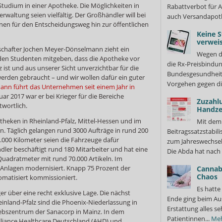
tudium in einer Apotheke. Die Möglichkeiten in
Rabattverbot für A
waltung seien vielfältig. Der Großhändler will bei
auch Versandapot
n für den Entscheidungsweg hin zur öffentlichen
Keine S
verweis
schafter Jochen Meyer-Dönselmann zieht ein
Wegen d
n den Studenten mitgeben, dass die Apotheke vor
die Rx-Preisbindun
tz ist und aus unserer Sicht unverzichtbar für die
Bundesgesundheits
erden gebraucht – und wir wollen dafür ein guter
Vorgehen gegen di
nn führt das Unternehmen seit einem Jahr in
uar 2017 war er bei Krieger für die Bereiche
Zuzahl
twortlich.
Handze
otheken in Rheinland-Pfalz, Mittel-Hessen und im
Mit dem
. Täglich gelangen rund 3000 Aufträge in rund 200
Beitragssatzstabil
30.000 Kilometer seien die Fahrzeuge dafür
zum Jahreswechsel
ler beschäftigt rund 180 Mitarbeiter und hat eine
Die Abda hat nach 
Quadratmeter mit rund 70.000 Artikeln. Im
Anlagen modernisiert. Knapp 75 Prozent der
Cannabi
Chaos
matisiert kommissioniert.
Es hatte
er über eine recht exklusive Lage. Die nächst
Ende ging beim Au
inland-Pfalz sind die Phoenix-Niederlassung in
Erstattung alles s
ebszentrum der Sanacorp in Mainz. In dem
Patientinnen...
Me
liance Healthcare Deutschland (AHD) und