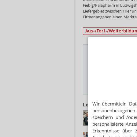
Fiebig/Palapharm in Ludwigsh
Liefergebiet zwischen Trier u
Firmenangaben einen Marktan
Aus-/Fort-/Weiterbildu
Das Wichtigste des
E-MAIL ADRESSE
Hinweis
Wir übermitteln Dat
Lesen Sie auch
personenbezogenen 
PRIVATGROSSHÄN
speichern und /oder
Generationswechse
personalisierte Anz
Erkenntnisse über 
PHARMAZIESTUDI