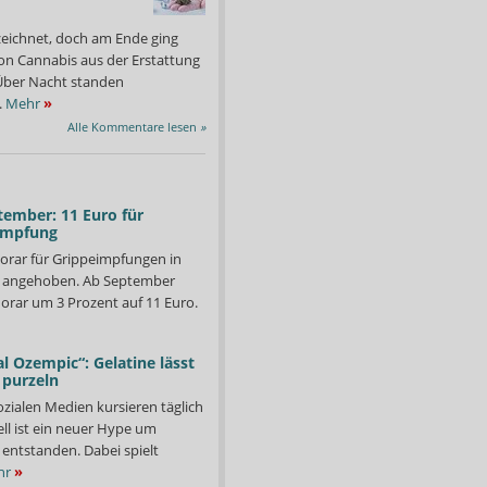
zeichnet, doch am Ende ging
on Cannabis aus der Erstattung
: Über Nacht standen
.
Mehr
»
Alle Kommentare lesen
»
tember: 11 Euro für
impfung
orar für Grippeimpfungen in
d angehoben. Ab September
orar um 3 Prozent auf 11 Euro.
l Ozempic“: Gelatine lässt
 purzeln
ozialen Medien kursieren täglich
 Zeit für Gespräche, bei denen es unter anderem um Themen wie
Die Studenten waren run
ll ist ein neuer Hype um
äftemangel, zunehmende Bürokratie und Wirtschaftlichkeit ging.
entstanden. Dabei spielt
Foto: Krieger
hr
»