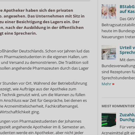
BStabG
e Apotheker haben sich den privaten
auf Ka
Co. angesehen. Das Unternehmen mit Sitz in
Das GKV
zu einer Besichtigung des Lagers ein. Der
Beitragssatzstabil
n, nach der Ausbildung in der öffentlichen
heute im Bundesges
gt eine Sprecherin.
Neuerungen treten
Urteil 
tgroßhändler Deutschlands. Schon vor Jahren lud das
Sprech
 Pharmaziestudenten in die eigenen Hallen, um
Mit dem 
 und Versand zu demonstrieren. Die Tradition soll
Bundesverwaltung
ich sollen angehende Pharmazeuten durch das Lager
sind Rezepturen fü
Sprechstundenbedar
r Stunden vor Ort. Während der Betriebsführung
Mehr
»
ezeigt, wie Aufträge aus der Apotheke zum
 Technik genutzt wird, um die Wannen zu füllen
Im Anschluss war Zeit für Gespräche, bei denen es
 Arzneimittelsicherheit, Fachkräftemangel,
MEIST KOMMENTIER
rtschaftlichkeit ging.
Zuzahlu
Durchg
adungen von Pharmaziestudenten der Johannes
gezielt angehende Apotheker im 8. Semester an.
Für vers
denten werde ein Apotheker, aber nicht jeder
Arzneimittel gilt e