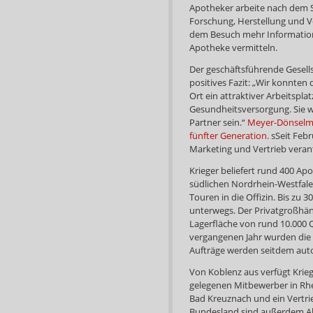
Apotheker arbeite nach dem S
Forschung, Herstellung und Ver
dem Besuch mehr Informatione
Apotheke vermitteln.
Der geschäftsführende Gesell
positives Fazit: „Wir konnte
Ort ein attraktiver Arbeitspla
Gesundheitsversorgung. Sie w
Partner sein.“
Meyer-Dönselma
fünfter Generation.
sSeit Febr
Marketing und Vertrieb veran
Krieger beliefert rund 400 Ap
südlichen Nordrhein-Westfalen
Touren in die Offizin. Bis zu 
unterwegs. Der Privatgroßhänd
Lagerfläche von rund 10.000 
vergangenen Jahr wurden die 
Aufträge werden seitdem auto
Von Koblenz aus verfügt Krieg
gelegenen Mitbewerber in Rhe
Bad Kreuznach und ein Vertri
Bundesland sind außerdem Al