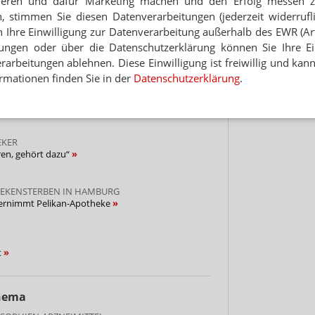
ieren und dafür Marketing machen und den Erfolg messen 
Jet
theke
n, stimmen Sie diesen Datenverarbeitungen (jederzeit widerrufl
Hinwei
h Ihre Einwilligung zur Datenverarbeitung außerhalb des EWR (Art.
lungen oder über die Datenschutzerklärung können Sie Ihre Ein
als Gutverdiener
arbeitungen ablehnen. Diese Einwilligung ist freiwillig und kann
rmationen finden Sie in der
Datenschutzerklärung
.
ber als Schubladenzieher
EKER
ren, gehört dazu“
HEKENSTERBEN IN HAMBURG
bernimmt Pelikan-Apotheke
t
Thema