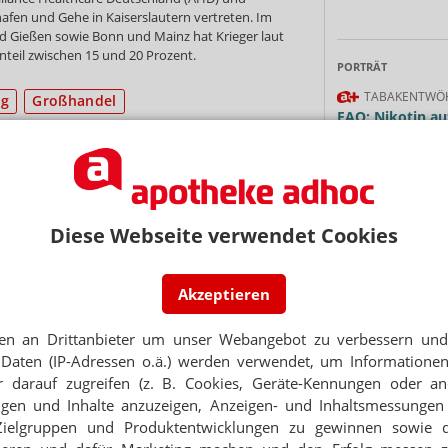
afen und Gehe in Kaiserslautern vertreten. Im
nd Gießen sowie Bonn und Mainz hat Krieger laut
teil zwischen 15 und 20 Prozent.
PORTRÄT
TABAKENTWÖ
ng
Großhandel
FAQ: Nikotin au
Arzneimittel zur
werden von den Ka
NEWSLETTER
Verordnungsfähig s
verschreibungspfli
 Tages direkt in Ihr Postfach. Kostenlos!
Mehr
»
Diese Webseite verwendet Cookies
Jetzt
abonnieren
 zum Newsletter & Datenschutz
Akzeptieren
en an Drittanbieter um unser Webangebot zu verbessern und 
Ne
Daten (IP-Adressen o.ä.) werden verwendet, um Informationen
DLER
 darauf zugreifen (z. B. Cookies, Geräte-Kennungen oder an
l bei Krieger
E-MAIL ADRESS
eigen und Inhalte anzuzeigen, Anzeigen- und Inhaltsmessung
Zielgruppen und Produktentwicklungen zu gewinnen sowie 
UM