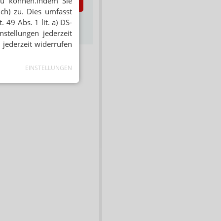
zu können.Indem Sie
zt abonnieren
ich) zu. Dies umfasst
s zum Newsletter &
 49 Abs. 1 lit. a) DS-
Datenschutz
stellungen jederzeit
 jederzeit widerrufen
EINSTELLUNGEN