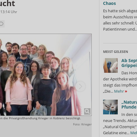
ucht
Chaos
Es hatte sich abge
 13:14
Uhr
beim Ausschluss v
alles sehr schnell
Patientinnen und..
MEIST GELESEN
Ab Sep
Grippe
Das Hon
der Apotheke wir
steigt das Impfhon
„Die...
Mehr
»
„Natura
Pfunde
In den s
die Privatgroßhandlung Krieger in Koblenz besichtigt.
Nach der Betriebsprüfung war
neue Trends. Aktue
Arzneimittelsicherheit, Fachkr
Foto: Krieger
„Natural Ozempic“ 
Gelatine eine...
Me