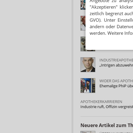
Angebote zu analys
Karriere statt Apo
"Akzeptieren" klicke
zeitlich begrenzt auc
PRO OFFIZIN
GVO). Unter Einstel
Lieber Gutmensch 
ändern oder Datenver
werden. Weitere Info
PRO INDUSTRIE
Lieber Spielverder
INDUSTRIEAPOTH
„Intrigen abzuweh
WIDER DAS APOT
Ehemalige PhiP ü
APOTHEKERKARRIEREN
Industrie ruft, Offizin vergreis
Neuere Artikel zum 