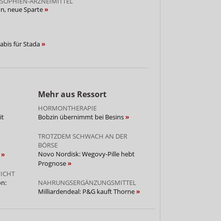
SOPHIEN-ARZNEIMITTEL
in, neue Sparte
nabis für Stada
Mehr aus Ressort
HORMONTHERAPIE
it
Bobzin übernimmt bei Besins
TROTZDEM SCHWACH AN DER
BÖRSE
Novo Nordisk: Wegovy-Pille hebt
e
Prognose
ICHT
n:
NAHRUNGSERGÄNZUNGSMITTEL
Milliardendeal: P&G kauft Thorne