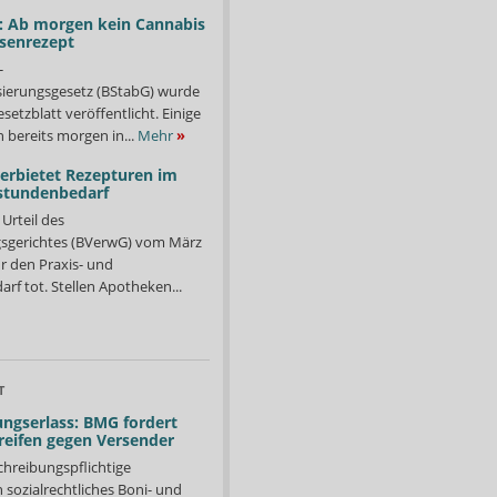
: Ab morgen kein Cannabis
ssenrezept
-
isierungsgesetz (BStabG) wurde
etzblatt veröffentlicht. Einige
 bereits morgen in...
Mehr
»
verbietet Rezepturen im
stundenbedarf
Urteil des
sgerichtes (BVerwG) vom März
r den Praxis- und
f tot. Stellen Apotheken...
T
ngserlass: BMG fordert
reifen gegen Versender
chreibungspflichtige
in sozialrechtliches Boni- und