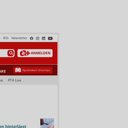
e
RSS
Newsletter
ANMELDEN
Apotheken Umschau
ARE
ma
PTA Live
n hinterlässt