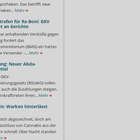
potheken. Das betrifft zwar
heken...
Mehr
»
trafen für Rx-Boni: GKV
t an Gerichte
er anhaltenden Verstöße gegen
g fordert das
ministerium (BMG) ein hartes
e Versender –...
Mehr
»
ung: Neuer Abda-
ttel
 GKV-
isierungsgesetz (BStabG) sollen
 auch die Zuzahlungen steigen.
Inkrafttreten ihren...
Mehr
»
s: Warken hinterlässt
 sich abgezeichnet, doch am
sschluss von Cannabis aus der
ehr schnell: Über Nacht standen
hr
»