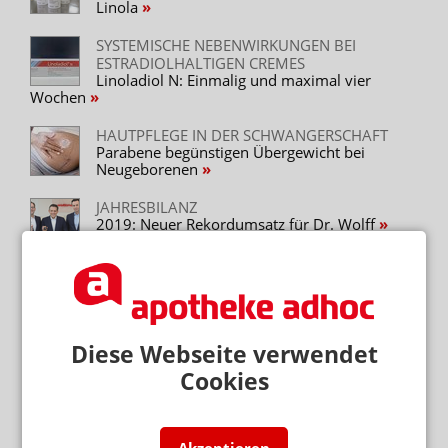
Linola
SYSTEMISCHE NEBENWIRKUNGEN BEI
ESTRADIOLHALTIGEN CREMES
Linoladiol N: Einmalig und maximal vier
Wochen
HAUTPFLEGE IN DER SCHWANGERSCHAFT
Parabene begünstigen Übergewicht bei
Neugeborenen
JAHRESBILANZ
2019: Neuer Rekordumsatz für Dr. Wolff
Mehr zum Thema
Diese Webseite verwendet
VORSICHT BEI SILYCHRISTIN ODER CHOLIN
Schilddrüse: DGE warnt vor NEM
Cookies
NAHRUNGSERGÄNZUNGSMITTEL
Milliardendeal: P&G kauft Thorne