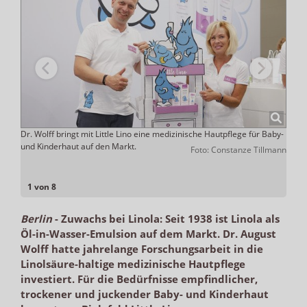
sten
Dr. Wolff bringt mit Little Lino eine medizinische Hautpflege für Baby-
Die L
tel-
und Kinderhaut auf den Markt.
Rezep
Foto: Constanze Tillmann
einge
 Wolff
1 von 8
Berlin
-
Zuwachs bei Linola: Seit 1938 ist Linola als
Öl-in-Wasser-Emulsion auf dem Markt. Dr. August
Wolff hatte jahrelange Forschungsarbeit in die
Linolsäure-haltige medizinische Hautpflege
investiert. Für die Bedürfnisse empfindlicher,
trockener und juckender Baby- und Kinderhaut