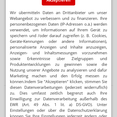
Akzeptieren
PRODUKTIONSBEDINGTE ABWEICHUNG
Tromcardin complex: Abweichung bei B1-Gehalt
Wir übermitteln Daten an Drittanbieter um unser
Webangebot zu verbessern und zu finanzieren. Ihre
personenbezogenen Daten (IP-Adressen o.ä.) werden
Mehr aus Ressort
verwendet, um Informationen auf Ihrem Gerät zu
DEAL LÄSST AUF SICH WARTEN
speichern und /oder darauf zugreifen (z. B. Cookies,
Platform Group: Polstermöbel vor AEP
Geräte-Kennungen oder andere Informationen),
personalisierte Anzeigen und Inhalte anzuzeigen,
PARTNER VON RX-PLATTFORMEN
Anzeigen- und Inhaltsmessungen vorzunehmen
Abnehmspritzen: Reimporteur spielt Versandapotheke
sowie Erkenntnisse über Zielgruppen und
Produktentwicklungen zu gewinnen sowie die
Nutzung unserer Angebote zu analysieren und dafür
RX-MEDIKAMENTE OHNE REZEPT
Marketing machen und den Erfolg messen zu
Warteliste: Abnehmpille als Monatsabo
können.Indem Sie "Akzeptieren" klicken, stimmen Sie
diesen Datenverarbeitungen (jederzeit widerruflich)
zu. Dies umfasst zeitlich begrenzt auch Ihre
Einwilligung zur Datenverarbeitung außerhalb des
EWR (Art. 49 Abs. 1 lit. a) DS-GVO). Unter
Einstellungen oder über die Datenschutzerklärung
können Sie Ihre Einstellungen jederzeit ändern oder