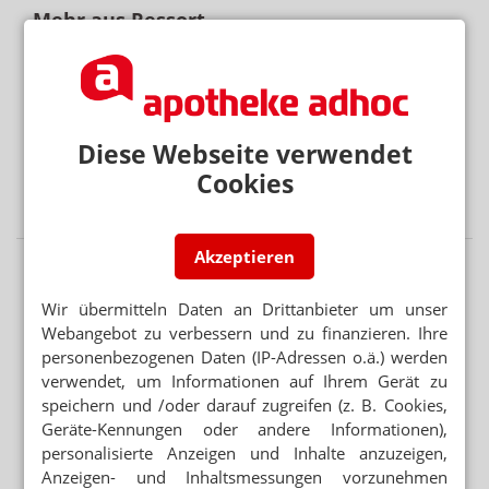
Mehr aus Ressort
„AUFFÄLLIG HÖHERE FALLZAHLEN“
Corona: Sommerwelle ist da
„PANDEMIE DER UNGEIMPFTEN“
RKI-Protokolle bringen Spahn unter Druck
Diese Webseite verwendet
Cookies
VIRUSVARIANTE JN.1
Ab August: Neuer Covid-Impfstoff verfügbar
Akzeptieren
Wir übermitteln Daten an Drittanbieter um unser
Webangebot zu verbessern und zu finanzieren. Ihre
personenbezogenen Daten (IP-Adressen o.ä.) werden
verwendet, um Informationen auf Ihrem Gerät zu
speichern und /oder darauf zugreifen (z. B. Cookies,
Geräte-Kennungen oder andere Informationen),
personalisierte Anzeigen und Inhalte anzuzeigen,
Anzeigen- und Inhaltsmessungen vorzunehmen