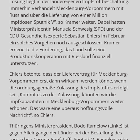
Lösung liegt in der ländereigenen Impfstoffbeschaffung.
Immerhin verhandelt Mecklenburg-Vorpommern mit
Russland über die Lieferung von einer Million
Impfdosen Sputnik V“, so Kramer weiter. Dabei hätten
Ministerpräsidentin Manuela Schwesig (SPD) und der
CDU-Gesundheitsexperte Sebastian Ehlers im Februar
ein solches Vorgehen noch ausgeschlossen. Kramer
erneuerte die Forderung, das Land solle eine
Produktionskooperation mit Russland finanziell
unterstützen.
Ehlers betonte, dass der Liefervertrag für Mecklenburg-
Vorpommern erst dann wirksam werden könne, wenn
die ordnungsgemäße Zulassung des Impfstoffes erfolgt
sei. „Kommt es zu der Zulassung, könnten wir die
Impfkapazitäten in Mecklenburg-Vorpommern weiter
erhöhen. Das wäre eine überaus hoffnungsvolle
Nachricht“, so Ehlers.
Thüringens Ministerpräsident Bodo Ramelow (Linke) ist
gegen Alleingänge der Länder bei der Bestellung des
russischen Corona-Impfstoffs Sputnik V. Ramelow sehe