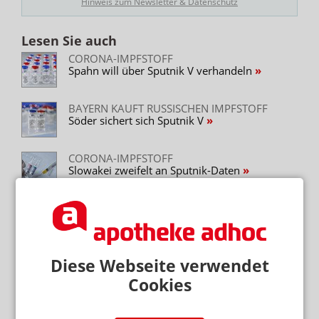
Hinweis zum Newsletter & Datenschutz
Lesen Sie auch
CORONA-IMPFSTOFF
Spahn will über Sputnik V verhandeln
BAYERN KAUFT RUSSISCHEN IMPFSTOFF
Söder sichert sich Sputnik V
CORONA-IMPFSTOFF
Slowakei zweifelt an Sputnik-Daten
TROTZ IMPFSTOFF-ENGPASS
Kein Einzelimport von Sputnik V
CORONA-IMPFUNGEN
Diese Webseite verwendet
Bionorica-Chef: Großes Vertrauen in Sputnik V
Cookies