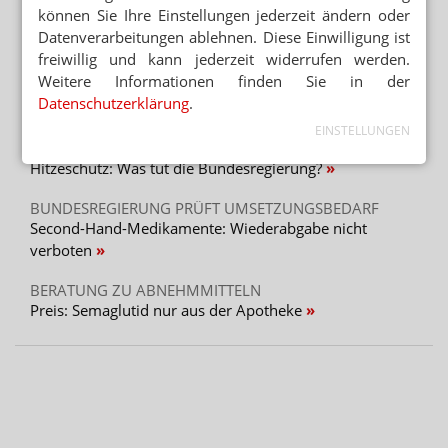
Elternversagen
können Sie Ihre Einstellungen jederzeit ändern oder
Datenverarbeitungen ablehnen. Diese Einwilligung ist
„DIESE REGIERUNG MUSS WEG“
freiwillig und kann jederzeit widerrufen werden.
Protest gegen die Bundesregierung
Weitere Informationen finden Sie in der
Datenschutzerklärung
.
Mehr aus Ressort
EINSTELLUNGEN
MEHR HITZETOTE
Hitzeschutz: Was tut die Bundesregierung?
BUNDESREGIERUNG PRÜFT UMSETZUNGSBEDARF
Second-Hand-Medikamente: Wiederabgabe nicht
verboten
BERATUNG ZU ABNEHMMITTELN
Preis: Semaglutid nur aus der Apotheke