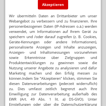
Neuere Artikel zum Thema
Akzeptieren
RUSSISCHER CORONA-IMPFSTOFF
Kein Sputnik V für Mecklenburg-Vorpommern
Wir übermitteln Daten an Drittanbieter um unser
Webangebot zu verbessern und zu finanzieren. Ihre
ZULASSUNG UNGEWISS
personenbezogenen Daten (IP-Adressen o.ä.) werden
Von der Leyen: Für Zulassung von Sputnik V
verwendet, um Informationen auf Ihrem Gerät zu
fehlen valide Daten
speichern und /oder darauf zugreifen (z. B. Cookies,
Geräte-Kennungen oder andere Informationen),
ROLLING REVIEW FÜR EU-ZULASSUNG
Sputnik: EMA besucht Moskau
personalisierte Anzeigen und Inhalte anzuzeigen,
Anzeigen- und Inhaltsmessungen vorzunehmen
sowie Erkenntnisse über Zielgruppen und
Produktentwicklungen zu gewinnen sowie die
Nutzung unserer Angebote zu analysieren und dafür
Mehr zum Thema
Marketing machen und den Erfolg messen zu
„GERECHT! GESUND! GENIESSEN!“
können.Indem Sie "Akzeptieren" klicken, stimmen Sie
Hanfparade: Demonstranten fordern umfassende
diesen Datenverarbeitungen (jederzeit widerruflich)
Legalisierung
zu. Dies umfasst zeitlich begrenzt auch Ihre
Einwilligung zur Datenverarbeitung außerhalb des
„ES GEHT UM DIE ZUKUNFT UNSERER KINDER“
EWR (Art. 49 Abs. 1 lit. a) DS-GVO). Unter
Kinder und soziale Medien: Ärzte kritisieren
Einstellungen oder über die Datenschutzerklärung