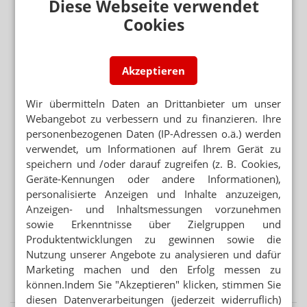
Diese Webseite verwendet
WEGEN GKV-SPARPAKET
Cookies
Zuzahlung: Neuer Abda-Handzettel
STREICHUNG VON ZUSCHLÄGEN
GKV-Sparpaket: Deutliche Honorareinbußen bei Ärzten
Akzeptieren
Wir übermitteln Daten an Drittanbieter um unser
BSTABG
Webangebot zu verbessern und zu finanzieren. Ihre
Barmer: Keine Übergangsfrist für Cannabisblüten
personenbezogenen Daten (IP-Adressen o.ä.) werden
verwendet, um Informationen auf Ihrem Gerät zu
speichern und /oder darauf zugreifen (z. B. Cookies,
Mehr aus Ressort
Geräte-Kennungen oder andere Informationen),
GESETZGEBER MUSS HANDELN
personalisierte Anzeigen und Inhalte anzuzeigen,
Urteil verbietet Rezepturen im Sprechstundenbedarf
Anzeigen- und Inhaltsmessungen vorzunehmen
„AUTOMATISIERTE AUSGABESTATIONEN“
sowie Erkenntnisse über Zielgruppen und
Automat statt Apotheke: Ausnahme für Versender
Produktentwicklungen zu gewinnen sowie die
Nutzung unserer Angebote zu analysieren und dafür
WEITER FLAUTE IN APOTHEKEN
Marketing machen und den Erfolg messen zu
Erstes Halbjahr: 7 Prozent weniger OTC-Packungen
können.Indem Sie "Akzeptieren" klicken, stimmen Sie
diesen Datenverarbeitungen (jederzeit widerruflich)