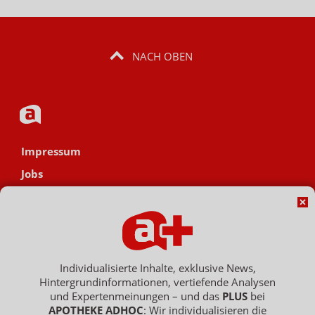
NACH OBEN
Impressum
Jobs
Datenschutz
AGB
Netiquette
Hinweisgebersystem
Individualisierte Inhalte, exklusive News,
Hintergrundinformationen, vertiefende Analysen
Vertrag widerrufen
und Expertenmeinungen – und das
PLUS
bei
APOTHEKE ADHOC
: Wir individualisieren die