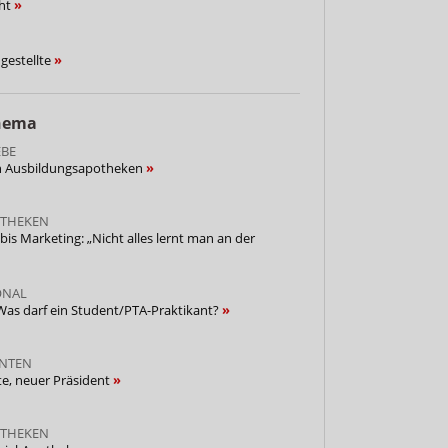
cht
gestellte
Thema
EBE
en Ausbildungsapotheken
OTHEKEN
s Marketing: „Nicht alles lernt man an der
ONAL
Was darf ein Student/PTA-Praktikant?
NTEN
e, neuer Präsident
OTHEKEN