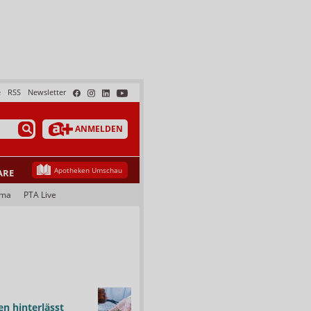
e
RSS
Newsletter
ANMELDEN
Apotheken Umschau
ARE
ama
PTA Live
n hinterlässt