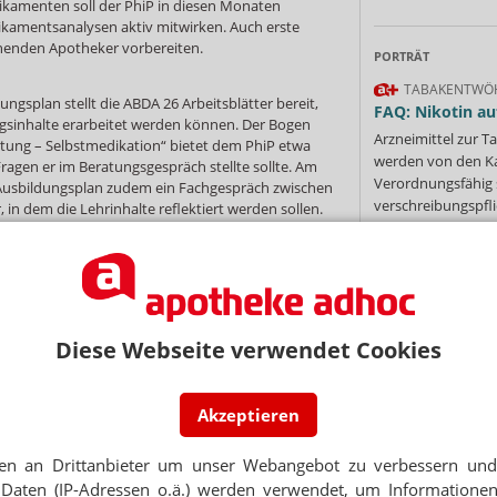
ikamenten soll der PhiP in diesen Monaten
kamentsanalysen aktiv mitwirken. Auch erste
enden Apotheker vorbereiten.
PORTRÄT
TABAKENTWÖ
ngsplan stellt die ABDA 26 Arbeitsblätter bereit,
FAQ: Nikotin au
gsinhalte erarbeitet werden können. Der Bogen
Arzneimittel zur
tung – Selbstmedikation“ bietet dem PhiP etwa
werden von den Ka
ragen er im Beratungsgespräch stellte sollte. Am
Verordnungsfähig s
 Ausbildungsplan zudem ein Fachgespräch zwischen
verschreibungspfli
 in dem die Lehrinhalte reflektiert werden sollen.
Mehr
»
iP dazu auf, zu bewerten, ob sie in ihrer
ernt haben, was im Plan vorgesehen ist. Auf Basis
licht der Verband eine
Liste von Apotheken, die für
e „Black List“ mit schlechten Ausbildungsapotheken
Diese Webseite verwendet Cookies
Ne
azeuten auf Praktikumssuche in einer Checkliste
Akzeptieren
 beim Bewerbungsgespräch um einem PJ-Platz
E-MAIL ADRESS
en etwa mögliche Spezialisierungen und
en an Drittanbieter um unser Webangebot zu verbessern und 
 der Angestellten, für die sich der Student selbst
Jet
ie Einrichtung spielt eine Rolle: Wie modern sieht
Daten (IP-Adressen o.ä.) werden verwendet, um Informationen