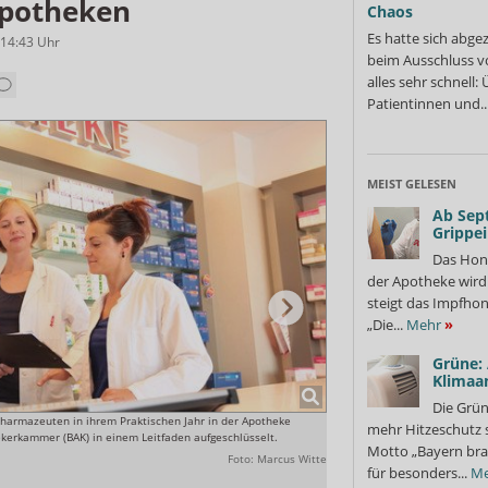
apotheken
Chaos
Es hatte sich abge
 14:43
Uhr
beim Ausschluss v
alles sehr schnell
Patientinnen und..
MEIST GELESEN
Ab Sep
Grippe
Das Hon
der Apotheke wir
steigt das Impfhon
„Die...
Mehr
»
Grüne:
Klimaa
Die Grün
harmazeuten in ihrem Praktischen Jahr in der Apotheke
Den Leitfaden hat die BAK ge
mehr Hitzeschutz 
ekerkammer (BAK) in einem Leitfaden aufgeschlüsselt.
und der Deutschen Pharmazeuti
Motto „Bayern bra
Foto: Marcus Witte
für besonders...
Me