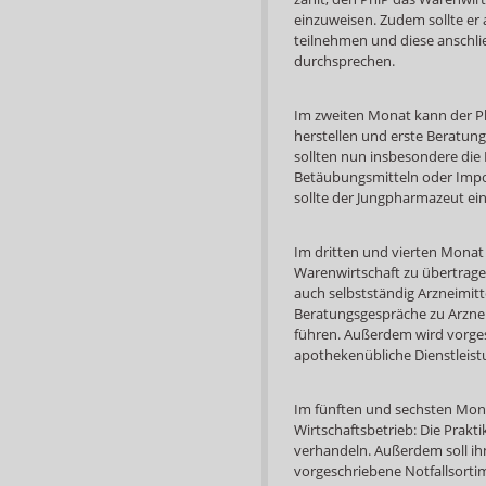
einzuweisen. Zudem sollte er
teilnehmen und diese anschl
durchsprechen.
Im zweiten Monat kann der Ph
herstellen und erste Beratung
sollten nun insbesondere die
Betäubungsmitteln oder Impor
sollte der Jungpharmazeut ei
Im dritten und vierten Monat
Warenwirtschaft zu übertrage
auch selbstständig Arzneimitte
Beratungsgespräche zu Arzneimi
führen. Außerdem wird vorges
apothekenübliche Dienstleis
Im fünften und sechsten Mona
Wirtschaftsbetrieb: Die Prakti
verhandeln. Außerdem soll ih
vorgeschriebene Notfallsortim