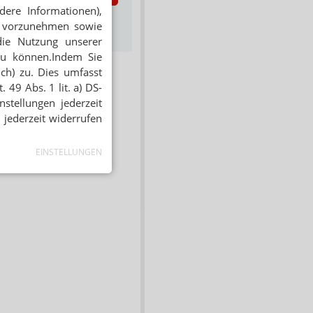
dere Informationen),
s zum Newsletter &
en vorzunehmen sowie
Datenschutz
die Nutzung unserer
zu können.Indem Sie
ich) zu. Dies umfasst
 49 Abs. 1 lit. a) DS-
stellungen jederzeit
 jederzeit widerrufen
EINSTELLUNGEN