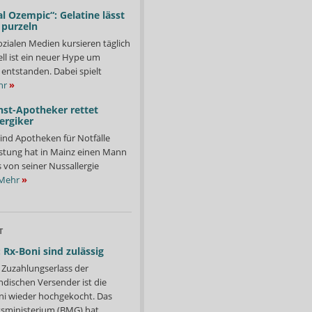
l Ozempic“: Gelatine lässt
 purzeln
ozialen Medien kursieren täglich
ll ist ein neuer Hype um
entstanden. Dabei spielt
hr
»
nst-Apotheker rettet
ergiker
ind Apotheken für Notfälle
istung hat in Mainz einen Mann
s von seiner Nussallergie
Mehr
»
T
 Rx-Boni sind zulässig
Zuzahlungserlass der
ndischen Versender ist die
i wieder hochgekocht. Das
ministerium (BMG) hat...