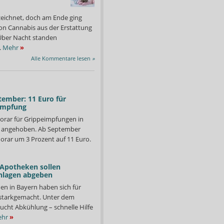
zeichnet, doch am Ende ging
on Cannabis aus der Erstattung
: Über Nacht standen
.
Mehr
»
Alle Kommentare lesen
»
tember: 11 Euro für
impfung
orar für Grippeimpfungen in
d angehoben. Ab September
orar um 3 Prozent auf 11 Euro.
 Apotheken sollen
nlagen abgeben
en in Bayern haben sich für
meinsam mit dem Bundesverband der Pharmaziestudierenden (BPhD)
In der Approbationsordnu
starkgemacht. Unter dem
schen Gesellschaft (DPhG) erstellt.
Pharmaziestudiums verti
Foto: BPhD
ucht Abkühlung – schnelle Hilfe
hr
»