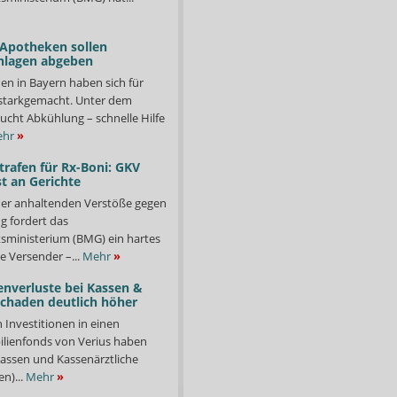
 Apotheken sollen
nlagen abgeben
en in Bayern haben sich für
starkgemacht. Unter dem
ucht Abkühlung – schnelle Hilfe
hr
»
trafen für Rx-Boni: GKV
t an Gerichte
er anhaltenden Verstöße gegen
g fordert das
ministerium (BMG) ein hartes
e Versender –...
Mehr
»
enverluste bei Kassen &
Schaden deutlich höher
n Investitionen in einen
lienfonds von Verius haben
ssen und Kassenärztliche
n)...
Mehr
»