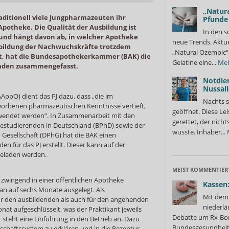
„Natura
aditionell viele Jungpharmazeuten ihr
Pfunde
r Apotheke. Die Qualität der Ausbildung ist
In den s
 und hängt davon ab, in welcher Apotheke
neue Trends. Aktue
sbildung der Nachwuchskräfte trotzdem
„Natural Ozempic“ 
, hat die Bundesapothekerkammer (BAK) die
Gelatine eine...
Me
faden zusammengefasst.
Notdie
Nussall
ppO) dient das PJ dazu, dass „die im
Nachts s
rbenen pharmazeutischen Kenntnisse vertieft,
geöffnet. Diese Le
ewendet werden“. In Zusammenarbeit mit den
gerettet, der nicht
studierenden in Deutschland (BPhD) sowie der
wusste. Inhaber...
esellschaft (DPhG) hat die BAK einen
den für das PJ erstellt. Dieser kann auf der
eladen werden.
MEIST KOMMENTIER
PJ zwingend in einer öffentlichen Apotheke
Kassen:
lan auf sechs Monate ausgelegt. Als
Mit dem 
für den ausbildenden als auch für den angehenden
niederlä
nat aufgeschlüsselt, was der Praktikant jeweils
Debatte um Rx-Bon
t steht eine Einführung in den Betrieb an. Dazu
Bundesgesundheits
schaftssystem zu erklären und in die Rezeptur