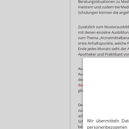
Beratungssituationen zu Med
meistern und zudem bei Medi
Schulungen können die angeh
Zusätzlich zum Musterausbildu
mit denen einzelne Ausbildun
zum Thema „Arzneimittelbera
erste Anhaltspunkte, welche F
Ende jedes Monats sieht der
Apotheker und Praktikant vor,
Außerdem ruft der BPhD die Ph
Ausbildungsapotheke alles gel
der Einschätzungen veröffent
das PJ zu empfehlen sind
. Ein
gibt es nicht.
Der BPhD hat zudem für Pharm
zusammengefasst, worauf sie
achten sollten. Darunter fall
Wir übermitteln Dat
Schwerpunkte des Betriebs und
besonders interessiert. Auch d
personenbezogenen 