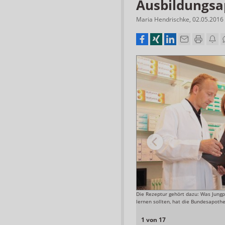
Ausbildungs
Maria Hendrischke
,
02.05.2016
reits seit Wintersemester 2010. Hier können die
Die Rezeptur gehört dazu: Was Jungp
iten.
lernen sollten, hat die Bundesapoth
Foto: Peter Pulkowski
1 von 17