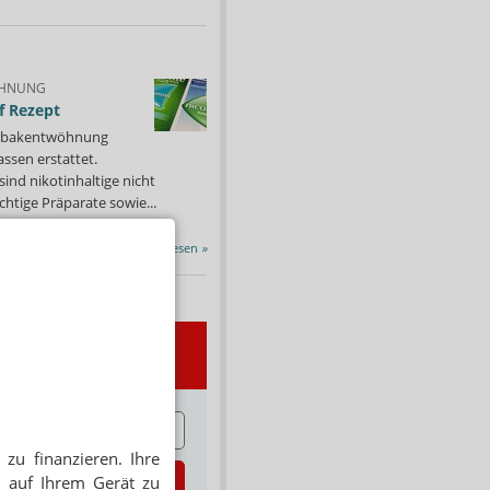
HNUNG
f Rezept
 Tabakentwöhnung
ssen erstattet.
ind nikotinhaltige nicht
chtige Präparate sowie...
Alle Porträts lesen
»
wsletter
E
zu finanzieren. Ihre
zt abonnieren
 auf Ihrem Gerät zu