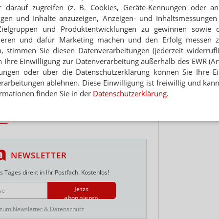
zeptur und Labor eingerichtet?
 darauf zugreifen (z. B. Cookies, Geräte-Kennungen oder an
Hinwei
eigen und Inhalte anzuzeigen, Anzeigen- und Inhaltsmessung
Zielgruppen und Produktentwicklungen zu gewinnen sowie 
die Arbeitszeit insbesondere auch mit Blick auf
in. Bei einer 40-Stunden-Stelle stehen dem PhiP
ieren und dafür Marketing machen und den Erfolg messen 
ge zu und ein
Gehalt von monatlich 880 Euro
brutto.
n, stimmen Sie diesen Datenverarbeitungen (jederzeit widerrufl
t dem Inhaber zu sprechen: So könnten etwa
h Ihre Einwilligung zur Datenverarbeitung außerhalb des EWR (Art.
 oder ein Zuschuss zur Unterkunft
lungen oder über die Datenschutzerklärung können Sie Ihre Ein
n wer nicht in einer Apotheke am Unistandort
arbeitungen ablehnen. Diese Einwilligung ist freiwillig und kann
ndere Wohnung. Der Verband bietet daher auf
rmationen finden Sie in der
Datenschutzerklärung
.
ebook-Gruppe eine Wohnungsbörse an.
ng
NEWSLETTER
 Tages direkt in Ihr Postfach. Kostenlos!
Jetzt
abonnieren
 zum Newsletter & Datenschutz