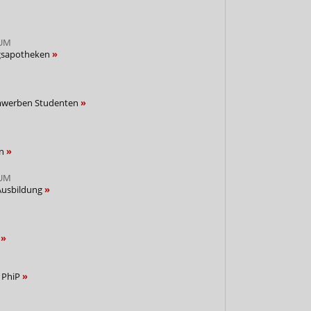
UM
ngsapotheken
mwerben Studenten
ln
UM
Ausbildung
m
 PhiP