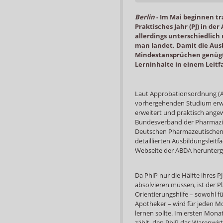
Berlin
-
Im Mai beginnen tr
Praktisches Jahr (PJ) in de
allerdings unterschiedlich
man landet. Damit die Au
Mindestansprüchen genügt
Lerninhalte in einem Leit
Laut Approbationsordnung (AA
vorhergehenden Studium erwo
erweitert und praktisch ang
Bundesverband der Pharmazie
Deutschen Pharmazeutischen G
detaillierten Ausbildungsleitfa
Webseite der ABDA herunterg
Da PhiP nur die Hälfte ihres 
absolvieren müssen, ist der P
Orientierungshilfe – sowohl 
Apotheker – wird für jeden Mo
lernen sollte. Im ersten Mona
zählt, den PhiP das Warenwirt