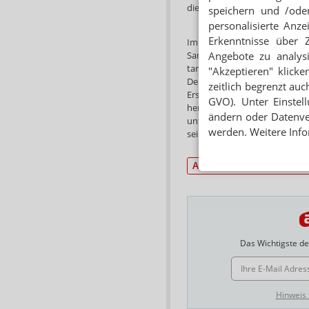
die Apotheke aus, wie sind Re
speichern und /oder
personalisierte Anz
Erkenntnisse über 
Im Arbeitsvertrag sollte dann 
Samstagsdienste festgelegt se
Angebote zu analys
tariflich im Jahr 33 Urlaubsta
"Akzeptieren" klicke
Der BPhD rät jedoch dazu, mi
zeitlich begrenzt auc
Erstattungen für Fahrtkosten
GVO). Unter Einstel
herausgehandelt werden. Den
ändern oder Datenver
unterkommt, benötigt eine a
werden. Weitere Info
seiner Webseite und als Fac
Aus-/Fort-/Weiterbildu
Das Wichtigste des
E-MAIL ADRESSE
Hinweis