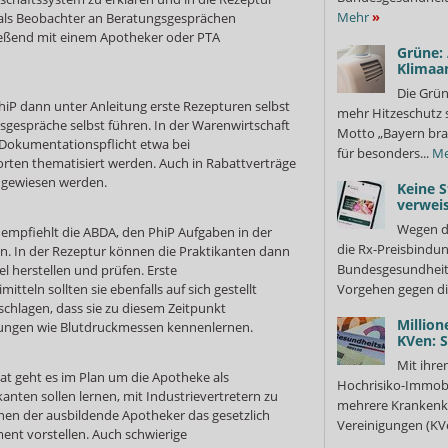
Mehr
»
 als Beobachter an Beratungsgesprächen
ießend mit einem Apotheker oder PTA
Grüne:
Klimaa
Die Grün
iP dann unter Anleitung erste Rezepturen selbst
mehr Hitzeschutz 
sgespräche selbst führen. In der Warenwirtschaft
Motto „Bayern bra
 Dokumentationspflicht etwa bei
für besonders...
Me
ten thematisiert werden. Auch in Rabattverträge
ngewiesen werden.
Keine S
verweis
Wegen d
 empfiehlt die ABDA, den PhiP Aufgaben in der
die Rx-Preisbindun
n. In der Rezeptur können die Praktikanten dann
Bundesgesundheits
l herstellen und prüfen. Erste
tteln sollten sie ebenfalls auf sich gestellt
Vorgehen gegen di
chlagen, dass sie zu diesem Zeitpunkt
Million
tungen wie Blutdruckmessen kennenlernen.
KVen: 
Mit ihre
t geht es im Plan um die Apotheke als
Hochrisiko-Immobi
kanten sollen lernen, mit Industrievertretern zu
mehrere Krankenka
nen der ausbildende Apotheker das gesetzlich
Vereinigungen (KVe
ent vorstellen. Auch schwierige