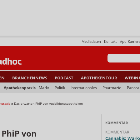
Mediadaten
Kontakt
Apo-Karrier
EN
BRANCHENNEWS
PODCAST
APOTHEKENTOUR
WEBIN
Apothekenpraxis
Markt
Politik
Internationales
Pharmazie
Panor
npraxis
»
Das erwarten PhiP von Ausbildungsapotheken
KOMMENTAR
 PhiP von
KOMMENTAR
Cannabis: Warke