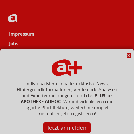
Impressum
Jobs
Datenschutz
AGB
Netiquette
Hinweisgebersystem
Individualisierte Inhalte, exklusive News,
Hintergrundinformationen, vertiefende Analysen
Vertrag widerrufen
und Expertenmeinungen – und das
PLUS
bei
APOTHEKE ADHOC
: Wir individualisieren die
tägliche Pflichtlektüre, weiterhin komplett
kostenfrei. Jetzt registrieren!
Copyright © 2007 - 2026 , APOTHEKE ADHOC ist ein Dienst der ELPATO
Medien GmbH / Franz-Ehrlich-Str. 12 / 12489 Berlin
Geschäftsführer: Patrick Hollstein, Thomas Bellartz / Amtsgericht Berlin
Jetzt anmelden
Charlottenburg / HRB 204 379 B