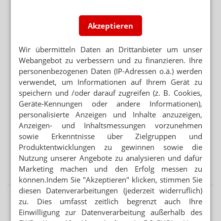
ERREICHBARKEIT
Barmer: Genügend Apotheken in Meck-Pomm
Akzeptieren
ROBOTER STATT APOTHEKER?
Notdienst ohne Personal: Firma wirbt in Apotheken
Wir übermitteln Daten an Drittanbieter um unser
Webangebot zu verbessern und zu finanzieren. Ihre
personenbezogenen Daten (IP-Adressen o.ä.) werden
Mehr aus Ressort
verwendet, um Informationen auf Ihrem Gerät zu
PREISSENKUNG NACH BESTELLUNG
speichern und /oder darauf zugreifen (z. B. Cookies,
Monatswechsel: Apotheke verliert 2000 Euro
Geräte-Kennungen oder andere Informationen),
personalisierte Anzeigen und Inhalte anzuzeigen,
GESETZGEBER MUSS HANDELN
Anzeigen- und Inhaltsmessungen vorzunehmen
Urteil verbietet Rezepturen im Sprechstundenbedarf
sowie Erkenntnisse über Zielgruppen und
Produktentwicklungen zu gewinnen sowie die
TEMPERATURKONTROLLE
Apotheker: „Wir können keine Wirksamkeit garantieren“
Nutzung unserer Angebote zu analysieren und dafür
Marketing machen und den Erfolg messen zu
können.Indem Sie "Akzeptieren" klicken, stimmen Sie
diesen Datenverarbeitungen (jederzeit widerruflich)
zu. Dies umfasst zeitlich begrenzt auch Ihre
Einwilligung zur Datenverarbeitung außerhalb des