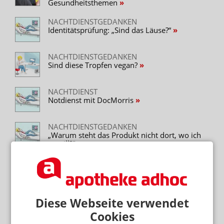
Gesundheitsthemen
NACHTDIENSTGEDANKEN
Identitätsprüfung: „Sind das Läuse?“
NACHTDIENSTGEDANKEN
Sind diese Tropfen vegan?
NACHTDIENST
Notdienst mit DocMorris
NACHTDIENSTGEDANKEN
„Warum steht das Produkt nicht dort, wo ich
es will?“
Mehr zum Thema
RETTUNGSDIENST STATT ANTIHISTAMINIKA
Diese Webseite verwendet
Notdienst-Apotheker rettet Nussallergiker
Cookies