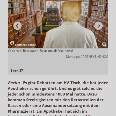
Valsartan, Retaxation, Revision: all fake news!
„Im 
Elter
Montage: APOTHEKE ADHOC
zu st
zmann
1 von 37
Berlin
-
Es gibt Debatten am HV-Tisch, die hat jeder
Apotheker schon geführt. Und es gibt solche, die
jeder schon mindestens 1000 Mal hatte. Dazu
kommen Streitigkeiten mit den Retaxstellen der
Kassen oder eine Auseinandersetzung mit dem
Pharmazierat. Ein Apotheker hat sich im