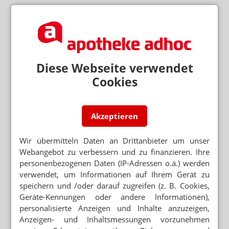
GENERIKAHERSTELLER
Ratiopharm bekommt OTC-Chefin
BERATUNG
Der dreisteste Beratungsklau aller Zeiten
Diese Webseite verwendet
Cookies
BUNDESGERICHTSHOF
Das Taxi-Urteil – freie Fahrt für Amazon?
Akzeptieren
GESETZ ZUR AMBULANTEN VERSORGUNG
Spahn legt vor: Rabattsperre und
Impfstoffverträge
Wir übermitteln Daten an Drittanbieter um unser
Webangebot zu verbessern und zu finanzieren. Ihre
DIGITALISIERUNG
personenbezogenen Daten (IP-Adressen o.ä.) werden
AOK schickt IT-Experten ins BMG
verwendet, um Informationen auf Ihrem Gerät zu
speichern und /oder darauf zugreifen (z. B. Cookies,
INTERVIEW IN APOTHEKEN UMSCHAU
Geräte-Kennungen oder andere Informationen),
Spahn: Lieber fair als Rx-Versandverbot
personalisierte Anzeigen und Inhalte anzuzeigen,
Anzeigen- und Inhaltsmessungen vorzunehmen
LUNAPHARM