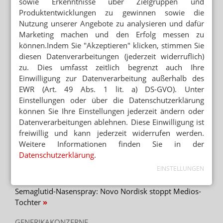
sowie Erkenntnisse über Zielgruppen und
Zyto-Schmuggel: Erste personelle
Produktentwicklungen zu gewinnen sowie die
Konsequenzen
Nutzung unserer Angebote zu analysieren und dafür
CAUSA LUNAPHARM
Marketing machen und den Erfolg messen zu
Zyto-Skandal: Hotline für Apotheker
können.Indem Sie "Akzeptieren" klicken, stimmen Sie
diesen Datenverarbeitungen (jederzeit widerruflich)
zu. Dies umfasst zeitlich begrenzt auch Ihre
ARZNEIMITTELRÜCKRUF
Lunapharm-Rückruf: Die Liste
Einwilligung zur Datenverarbeitung außerhalb des
EWR (Art. 49 Abs. 1 lit. a) DS-GVO). Unter
Einstellungen oder über die Datenschutzerklärung
können Sie Ihre Einstellungen jederzeit ändern oder
Datenverarbeitungen ablehnen. Diese Einwilligung ist
Mehr zum Thema
freiwillig und kann jederzeit widerrufen werden.
BRANDENBURG OHNE PHARMAZIE-STANDORT
Weitere Informationen finden Sie in der
Neuer Medizin-Campus – weiterhin ohne Pharmazeuten
Datenschutzerklärung
.
EINSTELLUNGEN
PATENTSCHUTZ
Semaglutid-Nasenspray: Novo Nordisk stoppt Medios-
Tochter
GENERIKAKONZERNE