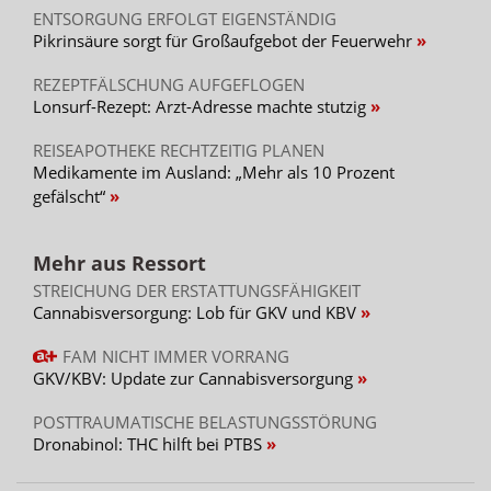
mit einem pauschalen Raster arbeitet, sondern die
ENTSORGUNG ERFOLGT EIGENSTÄNDIG
konkrete Situation bewertet“, so Rausch. Und er warnt:
Pikrinsäure sorgt für Großaufgebot der Feuerwehr
„Selbst direkt umliegende Wohnbebauungen wirken für
die Täter nicht abschreckend.“
REZEPTFÄLSCHUNG AUFGEFLOGEN
Lonsurf-Rezept: Arzt-Adresse machte stutzig
Einbruchmeldeanlage
REISEAPOTHEKE RECHTZEITIG PLANEN
Apotheken, die die Anforderungen baulich nur schwer
Medikamente im Ausland: „Mehr als 10 Prozent
erfüllen können, rät er: „Sicherungsmaßnahmen sollten
gefälscht“
immer als Gesamtsystem gedacht werden. Mechanische
Sicherungen sollen den Täter so lange aufhalten oder
verzögern, dass im nächsten Schritt elektronische
Mehr aus Ressort
Sicherungen Interventionsmaßnahmen einleiten
STREICHUNG DER ERSTATTUNGSFÄHIGKEIT
können.“ Wenn der bauliche Schutz begrenzt sei, werde
Cannabisversorgung: Lob für GKV und KBV
die Einbruchmeldeanlage umso wichtiger. „Je nach
Situation kann auch die Reduzierung des gelagerten
FAM NICHT IMMER VORRANG
Warenwerts oder die Anschaffung eines zugelassenen
GKV/KBV: Update zur Cannabisversorgung
Wertbehältnisses sinnvoll sein“, so der Experte.
POSTTRAUMATISCHE BELASTUNGSSTÖRUNG
„In Einzelfällen kann zudem ein externes Lager eine
Dronabinol: THC hilft bei PTBS
Option sein, sofern dies vorab abgestimmt und die
Sicherungslage sauber geklärt ist.“ Alternativ könne es