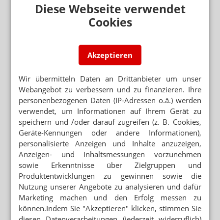
an der gesamten Offizin.“
Diese Webseite verwendet
Cookies
Hintereingänge und bodennahe
Fenster
Weiter
Dabei sei die Vorgehensweise mittlerweile typisch. „Die
Akzeptieren
Was ist APOTHEKE ADHOC plus?
Täter kommen nachts und außerhalb der Betriebszeiten,
Zu den FAQ »
häufig über Hintereingänge. Schwachpunkte sind
Wir übermitteln Daten an Drittanbieter um unser
rückwärtige Türen, Fenster zur Seite oder im
Webangebot zu verbessern und zu finanzieren. Ihre
Bodenbereich sowie Schiebetüren ohne besondere
personenbezogenen Daten (IP-Adressen o.ä.) werden
Sicherung“, so Rausch. Entscheidend sei oft, wo Täter
verwendet, um Informationen auf Ihrem Gerät zu
mit möglichst wenig Widerstand rechnen. „Wenn die
speichern und /oder darauf zugreifen (z. B. Cookies,
erste mechanische Barriere nachgibt, geht es schnell
Geräte-Kennungen oder andere Informationen),
weiter“, weiß der Experte.
NEWSLETTER
personalisierte Anzeigen und Inhalte anzuzeigen,
Anzeigen- und Inhaltsmessungen vorzunehmen
Die Schadensummen lägen meistens im sechsstelligen
Das Wichtigste des Tages direkt in
sowie Erkenntnisse über Zielgruppen und
Bereich, „wenn man Warenverlust, Gebäudeschäden
Ihr Postfach. Kostenlos!
Produktentwicklungen zu gewinnen sowie die
und Betriebsunterbrechung zusammennimmt“. Das
Nutzung unserer Angebote zu analysieren und dafür
zeige, dass es nicht um Kleinstmengen für den
E-MAIL ADRESSE
Marketing machen und den Erfolg messen zu
Eigenbedarf geht, sondern um professionalisierte
können.Indem Sie "Akzeptieren" klicken, stimmen Sie
Tätergruppen, die das Diebesgut weiterverkaufen
Jetzt abonnieren
diesen Datenverarbeitungen (jederzeit widerruflich)
möchten. „Dass es sich hierbei um wirtschaftlich