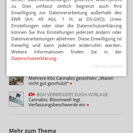
zu. Dies umfasst zeitlich begrenzt auch Ihre
massive Ereignisse für die betroffenen Apotheken
Hinweis zum Newsletter & Datenschutz
Einwilligung zur Datenverarbeitung außerhalb des
handelt und die Patientenversorgung zunächst gestört
EWR (Art. 49 Abs. 1 lit. a) DS-GVO). Unter
sein kann, nehmen die Täter billigend in Kauf“, stellt
Lesen Sie auch
Einstellungen oder über die Datenschutzerklärung
Rausch klar.
APOTHEKEN IM VISIER
können Sie Ihre Einstellungen jederzeit ändern oder
Cannabis-Apotheke bestohlen: 1 Million Euro
Individuelle Risikosituation
Datenverarbeitungen ablehnen. Diese Einwilligung ist
Schaden
freiwillig und kann jederzeit widerrufen werden.
Wieviel cannabisabgebende Apotheken in
Weitere Informationen finden Sie in der
DIEBE NICHT REINLASSEN
Sicherungsmaßnahmen investieren müssten, um
Einbrüche: Cannabis-Apotheken im Visier
Datenschutzerklärung
.
überhaupt versicherbar zu sein, lasse sich pauschal
nicht beziffern, so Rausch, und könne nach einer
EINSTELLUNGEN
kostenfreien Risikobesichtigung vor Ort geklärt werden.
WARE IN LINDA-BEUTELN RAUSGETRAGEN
Mehrere Kilo Cannabis gestohlen: „Waren
„Entscheidend sind die baulichen Gegebenheiten und
nicht gut geschützt“
die individuelle Risikosituation vor Ort“, weiß er.
„Grundsätzlich sind gute mechanische Sicherungen an
BGH VERWEIGERT EUGH-VORLAGE
Türen und Fenstern sowie eine zugelassene
Cannabis: Bloomwell legt
Verfassungsbeschwerde ein
Einbruchmeldeanlage im Bereich Einbruchdiebstahl
zwingend.“
Nicht jede Apotheke habe dieselben Voraussetzungen.
„Die Vor-Ort-Betrachtung ist so wichtig, damit man nicht
Mehr zum Thema