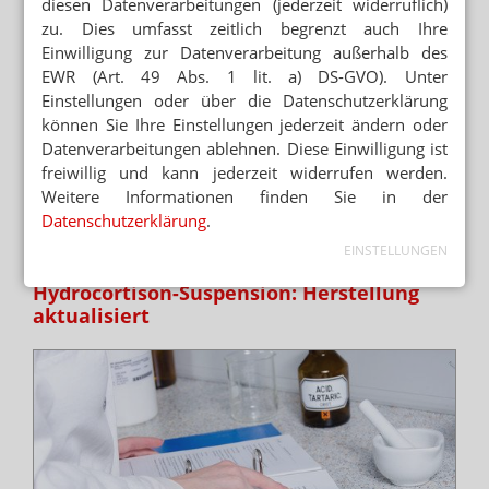
diesen Datenverarbeitungen (jederzeit widerruflich)
zu. Dies umfasst zeitlich begrenzt auch Ihre
Einwilligung zur Datenverarbeitung außerhalb des
EWR (Art. 49 Abs. 1 lit. a) DS-GVO). Unter
Einstellungen oder über die Datenschutzerklärung
können Sie Ihre Einstellungen jederzeit ändern oder
Wird in der Apotheke eine Melatonin-Suspension
Datenverarbeitungen ablehnen. Diese Einwilligung ist
hergestellt, kann nach NRF-Vorschrift 17.6 verfahren
freiwillig und kann jederzeit widerrufen werden.
werden. Um Pulveragglomerate zu vermeiden, soll in
mehreren...
Mehr
»
Weitere Informationen finden Sie in der
Datenschutzerklärung
.
EINSTELLUNGEN
STABMIXER AB 200 ML EMPFOHLEN
Hydrocortison-Suspension: Herstellung
aktualisiert