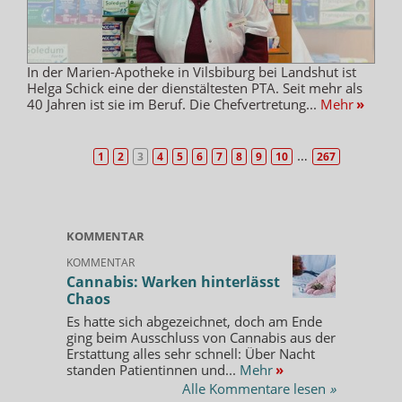
In der Marien-Apotheke in Vilsbiburg bei Landshut ist
Helga Schick eine der dienstältesten PTA. Seit mehr als
40 Jahren ist sie im Beruf. Die Chefvertretung...
Mehr
»
…
1
2
3
4
5
6
7
8
9
10
267
KOMMENTAR
KOMMENTAR
Cannabis: Warken hinterlässt
Chaos
Es hatte sich abgezeichnet, doch am Ende
ging beim Ausschluss von Cannabis aus der
Erstattung alles sehr schnell: Über Nacht
standen Patientinnen und...
Mehr
»
Alle Kommentare lesen
»