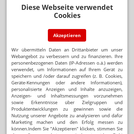
Diese Webseite verwendet
Cookies
Gut drei Stunden nahmen sich Gabriele von Elsenau
Akzeptieren
Overwiening, Präsidentin der Apothekerkammer
Westfalen-Lippe (AKWL), und Adexa-Chef Andreas May
Zeit, um über...
Mehr
»
Wir übermitteln Daten an Drittanbieter um unser
Webangebot zu verbessern und zu finanzieren. Ihre
personenbezogenen Daten (IP-Adressen o.ä.) werden
verwendet, um Informationen auf Ihrem Gerät zu
speichern und /oder darauf zugreifen (z. B. Cookies,
REZEPTUR-HERSTELLUNG
Geräte-Kennungen oder andere Informationen),
Melatonin-Suspension: Anreibung
personalisierte Anzeigen und Inhalte anzuzeigen,
verhindert Pulvernester
Anzeigen- und Inhaltsmessungen vorzunehmen
sowie Erkenntnisse über Zielgruppen und
Produktentwicklungen zu gewinnen sowie die
Nutzung unserer Angebote zu analysieren und dafür
Marketing machen und den Erfolg messen zu
können.Indem Sie "Akzeptieren" klicken, stimmen Sie