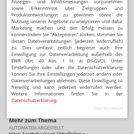
Anzeigen- und Inhaltsmessungen vorzunehmen
sowie Erkenntnisse über Zielgruppen und
APORETRO – DER SATIRISCHE
WOCHENRÜCKBLICK
Produktentwicklungen zu gewinnen sowie die
Versorgungszentren: Ampel führt Multi-
Nutzung unserer Angebote zu analysieren und dafür
Apotheker ein
Marketing machen und den Erfolg messen zu
können.Indem Sie "Akzeptieren" klicken, stimmen Sie
LIEFERDIENST VOR GERICHT
diesen Datenverarbeitungen (jederzeit widerruflich)
First A: Zu sehr Apotheke
zu. Dies umfasst zeitlich begrenzt auch Ihre
Einwilligung zur Datenverarbeitung außerhalb des
ADHOC24 VOM 16.11.2021
EWR (Art. 49 Abs. 1 lit. a) DS-GVO). Unter
CWA sperrt Apotheken / Hybrid-PTA für Mayd
/ Impfpflicht für Apotheken
Einstellungen oder über die Datenschutzerklärung
können Sie Ihre Einstellungen jederzeit ändern oder
EXTREME NACHFRAGE UND
Datenverarbeitungen ablehnen. Diese Einwilligung ist
„PHARMAZEUTISCHES BAUCHGRUMMELN“
freiwillig und kann jederzeit widerrufen werden.
Lieferdienst Mayd: Apotheke an der
Weitere Informationen finden Sie in der
Belastungsgrenze
Datenschutzerklärung
.
EINSTELLUNGEN
Mehr zum Thema
AUTOMATEN ABGESTELLT
Hitze: Apotheke sperrt Abholfächer