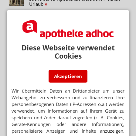
Urlaub
Neuere Artikel zum Thema
MAYD LIEFERT IM NOTDIENST
Feiertag: Apotheke verweist auf Mayd
Diese Webseite verwendet
MAYD & CO.
Cookies
Lieferdienste: Gesundheitsforscher warnt vor
Risiko
LIEFERDIENST WILL IN DIE FLÄCHE
Akzeptieren
30 Millionen Euro: US-Investor steigt bei Mayd
ein
Wir übermitteln Daten an Drittanbieter um unser
BIENEN-APOTHEKEN AUF DREI PLATTFORMEN
Webangebot zu verbessern und zu finanzieren. Ihre
Essenslieferdienst Wolt bringt
personenbezogenen Daten (IP-Adressen o.ä.) werden
Apothekenexklusives
verwendet, um Informationen auf Ihrem Gerät zu
speichern und /oder darauf zugreifen (z. B. Cookies,
„MAN FÜHLT SICH ZU KRANK, UM ZUR
APOTHEKE ZU GEHEN“
Geräte-Kennungen oder andere Informationen),
Mayd: Lieferplattform lässt Influencerinnen
personalisierte Anzeigen und Inhalte anzuzeigen,
schwärmen