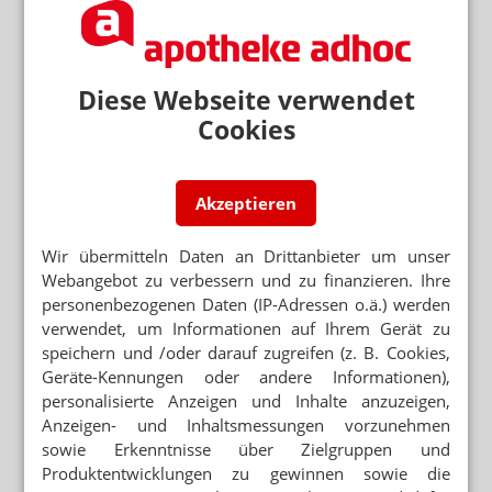
PHARMAINDUSTRIE
vfa: Warkens Sparpaket bedroht Standort
ARZNEIMITTELVERSORGUNG WIRD
Diese Webseite verwendet
UNKALKULIERBAR
Cookies
„Spargesetz wird Pharmaindustrie vertreiben“
NEUE US-ZÖLLE
Akzeptieren
Wegen Trump: Pharmaverbände fordern EU-
Förderung
Wir übermitteln Daten an Drittanbieter um unser
Webangebot zu verbessern und zu finanzieren. Ihre
Neuere Artikel zum Thema
personenbezogenen Daten (IP-Adressen o.ä.) werden
MEHR PLANUNGSSICHERHEIT FÜR
verwendet, um Informationen auf Ihrem Gerät zu
UNTERNEHMEN
speichern und /oder darauf zugreifen (z. B. Cookies,
GKV-Sparpaket: Fixer statt dynamischer
Geräte-Kennungen oder andere Informationen),
Herstellerrabatt
personalisierte Anzeigen und Inhalte anzuzeigen,
HAUPTSTADTKONGRESS 2026
Anzeigen- und Inhaltsmessungen vorzunehmen
Warken: GKV-Reform verlangt nichts
sowie Erkenntnisse über Zielgruppen und
Unzumutbares
Produktentwicklungen zu gewinnen sowie die