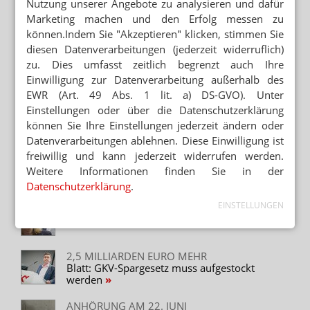
Nutzung unserer Angebote zu analysieren und dafür
ÖFFENTLICHE ANHÖRUNG HEUTE
Marketing machen und den Erfolg messen zu
Sparreform: Linke und Grüne wollen
Versicherte entlasten
können.Indem Sie "Akzeptieren" klicken, stimmen Sie
diesen Datenverarbeitungen (jederzeit widerruflich)
PFEIFEN, ZWISCHENRUFE UND FLUGBLÄTTER
zu. Dies umfasst zeitlich begrenzt auch Ihre
Spargesetz: Bürger entladen Wut auf Warken
Einwilligung zur Datenverarbeitung außerhalb des
EWR (Art. 49 Abs. 1 lit. a) DS-GVO). Unter
„OFFENSICHTLICH IST JA GENUG GELD
Einstellungen oder über die Datenschutzerklärung
VORHANDEN“
können Sie Ihre Einstellungen jederzeit ändern oder
Ärzte kritisieren skurrile BMG-Kampagne
Datenverarbeitungen ablehnen. Diese Einwilligung ist
freiwillig und kann jederzeit widerrufen werden.
EINSPARUNGEN „NICHT GERECHT VERTEILT“
Umfrage: Wenig Zustimmung für Sparreform
Weitere Informationen finden Sie in der
Datenschutzerklärung
.
EINSTELLUNGEN
BSTABG AM 26. JUNI IM BUNDESTAG
Endspurt für das Spargesetz
2,5 MILLIARDEN EURO MEHR
Blatt: GKV-Spargesetz muss aufgestockt
werden
ANHÖRUNG AM 22. JUNI