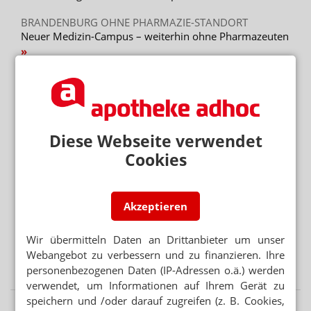
BRANDENBURG OHNE PHARMAZIE-STANDORT
Neuer Medizin-Campus – weiterhin ohne Pharmazeuten
WEGEN GKV-SPARPAKET
Zuzahlung: Neuer Abda-Handzettel
Mehr aus Ressort
Diese Webseite verwendet
BUNDESREGIERUNG PRÜFT UMSETZUNGSBEDARF
Cookies
Second-Hand-Medikamente: Wiederabgabe nicht
verboten
Akzeptieren
KRITIK AN GESETZGEBUNGSVERFAHREN
Länder verärgert über Hauruck-Sparpaket
Wir übermitteln Daten an Drittanbieter um unser
PODCAST NUR MAL SO ZUM WISSEN
Webangebot zu verbessern und zu finanzieren. Ihre
Das Cannabis-Chaos
personenbezogenen Daten (IP-Adressen o.ä.) werden
verwendet, um Informationen auf Ihrem Gerät zu
speichern und /oder darauf zugreifen (z. B. Cookies,