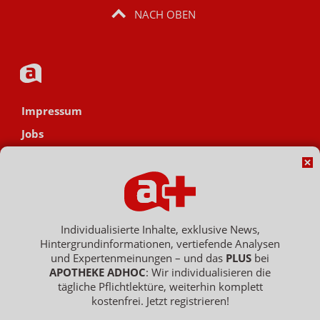
NACH OBEN
Impressum
Jobs
Datenschutz
AGB
Netiquette
Hinweisgebersystem
Individualisierte Inhalte, exklusive News,
Hintergrundinformationen, vertiefende Analysen
Vertrag widerrufen
und Expertenmeinungen – und das
PLUS
bei
APOTHEKE ADHOC
: Wir individualisieren die
tägliche Pflichtlektüre, weiterhin komplett
kostenfrei. Jetzt registrieren!
Copyright © 2007 - 2026 , APOTHEKE ADHOC ist ein Dienst der ELPATO
Medien GmbH / Franz-Ehrlich-Str. 12 / 12489 Berlin