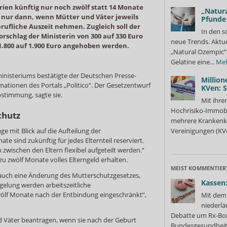
rien künftig nur noch zwölf statt 14 Monate
„Natura
 nur dann, wenn Mütter und Väter jeweils
Pfunde
ufliche Auszeit nehmen. Zugleich soll der
In den s
schlag der Ministerin von 300 auf 330 Euro
neue Trends. Aktue
1.800 auf 1.900 Euro angehoben werden.
„Natural Ozempic“ 
Gelatine eine...
Me
ministeriums bestätigte der Deutschen Presse-
Million
ationen des Portals „Politico“. Der Gesetzentwurf
KVen: 
bstimmung, sagte sie.
Mit ihre
Hochrisiko-Immobi
chutz
mehrere Krankenka
age mit Blick auf die Aufteilung der
Vereinigungen (KVe
e sind zukünftig für jedes Elternteil reserviert.
wischen den Eltern flexibel aufgeteilt werden.“
zu zwölf Monate volles Elterngeld erhalten.
MEIST KOMMENTIER
auch eine Änderung des Mutterschutzgesetzes,
Kassen:
egelung werden arbeitszeitliche
ölf Monate nach der Entbindung eingeschränkt“,
Mit dem 
niederlä
Debatte um Rx-Bon
 Väter beantragen, wenn sie nach der Geburt
Bundesgesundheits