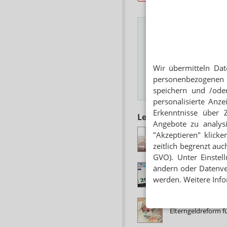
Das Wichtigste des
E-MAIL ADRESSE
Wir übermitteln Dat
personenbezogenen 
speichern und /oder
Hinweis
personalisierte Anz
Erkenntnisse über 
Lesen Sie auch
Angebote zu analys
INHABERINNEN U
"Akzeptieren" klicke
Apothekerverband: 
zeitlich begrenzt auc
GVO). Unter Einstel
NEUERUNGEN BEI
ändern oder Datenver
Weniger Geld für P
werden. Weitere Info
AB 1. SEPTEMBER
Elterngeldreform fü