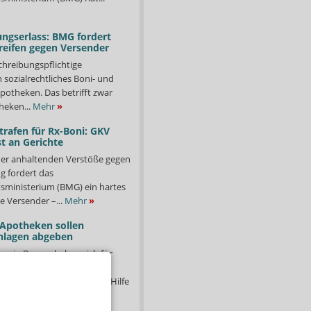
ngserlass: BMG fordert
reifen gegen Versender
chreibungspflichtige
in sozialrechtliches Boni- und
potheken. Das betrifft zwar
heken...
Mehr
»
trafen für Rx-Boni: GKV
t an Gerichte
er anhaltenden Verstöße gegen
g fordert das
ministerium (BMG) ein hartes
e Versender –...
Mehr
»
 Apotheken sollen
nlagen abgeben
en in Bayern haben sich für
starkgemacht. Unter dem
ucht Abkühlung – schnelle Hilfe
hr
»