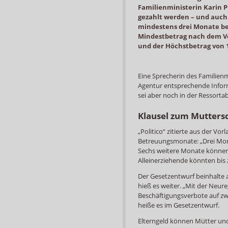
Familienministerin Karin P
gezahlt werden – und auch
mindestens drei Monate ber
Mindestbetrag nach dem Vor
und der Höchstbetrag von 
Eine Sprecherin des Familien
Agentur entsprechende Inform
sei aber noch in der Ressorta
Klausel zum Mutters
„Politico“ zitierte aus der Vorl
Betreuungsmonate: „Drei Monat
Sechs weitere Monate können z
Alleinerziehende könnten bis 
Der Gesetzentwurf beinhalte 
hieß es weiter. „Mit der Neur
Beschäftigungsverbote auf zw
heiße es im Gesetzentwurf.
Elterngeld können Mütter und