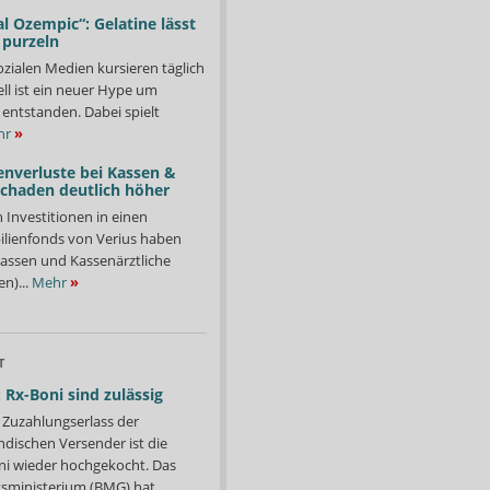
l Ozempic“: Gelatine lässt
 purzeln
ozialen Medien kursieren täglich
ll ist ein neuer Hype um
entstanden. Dabei spielt
hr
»
enverluste bei Kassen &
Schaden deutlich höher
n Investitionen in einen
lienfonds von Verius haben
ssen und Kassenärztliche
n)...
Mehr
»
T
 Rx-Boni sind zulässig
Zuzahlungserlass der
ndischen Versender ist die
i wieder hochgekocht. Das
ministerium (BMG) hat...