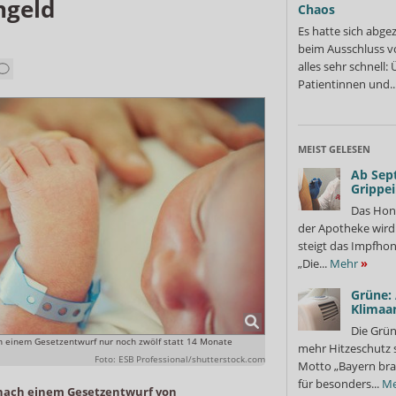
ngeld
Chaos
Es hatte sich abge
beim Ausschluss v
alles sehr schnell
Patientinnen und..
MEIST GELESEN
Ab Sep
Grippe
Das Hon
der Apotheke wir
steigt das Impfhon
„Die...
Mehr
»
Grüne:
Klimaa
Die Grün
ch einem Gesetzentwurf nur noch zwölf statt 14 Monate
mehr Hitzeschutz 
Foto: ESB Professional/shutterstock.com
Motto „Bayern bra
für besonders...
Me
l nach einem Gesetzentwurf von