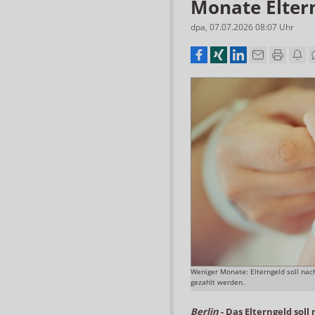
Monate Elter
dpa
,
07.07.2026 08:07
Uhr
Weniger Monate: Elterngeld soll na
gezahlt werden.
Berlin
-
Das Elterngeld sol