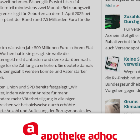
uszeit nehmen. Bisher gilt: Es wird bis zu 14
Mehr
»
lternteil mindestens zwei Monate Betreuungszeit
nze liegt für Geburten ab dem 1. April 2025 bei
Zuzahlu
r plant der Bund rund 7,5 Milliarden Euro für die
Durchg
Für vers
Arzneimittel gilt e
Rabattverbot für A
im nächsten Jahr 500 Millionen Euro in ihrem Etat
auch Versandapot
Wochen hatte sie gesagt, sie wolle die
Keine S
erngeld nicht antasten und denke darüber nach,
verweis
ge für die Zahlung zu erhöhen. Sie deutete damals
 kürzer gezahlt werden könnte und Väter stärker
Wegen d
n.
die Rx-Preisbindun
Bundesgesundheits
ten Union und SPD bereits festgelegt: „Wir
Vorgehen gegen di
ter, indem wir mehr Anreize für mehr
ndere mehr Väterbeteiligung in alleiniger
Grüne:
reichen wir beispielsweise durch erhöhte
Klimaa
rte Anzahl und Aufteilung der Bezugsmonate des
Die Grün
Wir wollen die Einkommensgrenze sowie den
mehr Hitzeschutz 
pürbar anheben.“
Motto „Bayern bra
für besonders...
Me