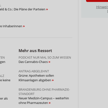
L
Hinwei
eld & Co.: Die Pläne der Parteien
re Inhaberinnen
Mehr aus Ressort
TEN
PODCAST NUR MAL SO ZUM WISSEN
agen
Das Cannabis-Chaos
ANTRAG ABGELEHNT
Grüne: Apotheken sollen
ALZ
le keine
Klimaanlagen abgeben
BRANDENBURG OHNE PHARMAZIE-
STANDORT
Neuer Medizin-Campus – weiterhin
er als
ohne Pharmazeuten