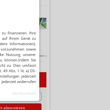
HNUNG
f Rezept
 Tabakentwöhnung
zu finanzieren. Ihre
ssen erstattet.
 auf Ihrem Gerät zu
ind nikotinhaltige nicht
dere Informationen),
chtige Präparate sowie...
en vorzunehmen sowie
die Nutzung unserer
Alle Porträts lesen
»
zu können.Indem Sie
ich) zu. Dies umfasst
 49 Abs. 1 lit. a) DS-
stellungen jederzeit
wsletter
 jederzeit widerrufen
EINSTELLUNGEN
E
zt abonnieren