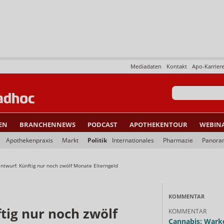
Mediadaten
Kontakt
Apo-Karrier
EN
BRANCHENNEWS
PODCAST
APOTHEKENTOUR
WEBIN
Apothekenpraxis
Markt
Politik
Internationales
Pharmazie
Panora
ntwurf: Künftig nur noch zwölf Monate Elterngeld
KOMMENTAR
tig nur noch zwölf
KOMMENTAR
Cannabis: Warke