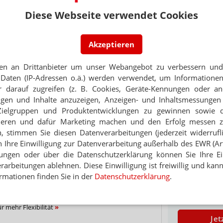
Diese Webseite verwendet Cookies
PORTRÄT
NEWSLETTER
TABAKENTWÖ
Akzeptieren
FAQ: Nikotin au
 Tages direkt in Ihr Postfach. Kostenlos!
Arzneimittel zur
en an Drittanbieter um unser Webangebot zu verbessern und 
Jetzt
werden von den Ka
Daten (IP-Adressen o.ä.) werden verwendet, um Informationen
abonnieren
Verordnungsfähig s
 darauf zugreifen (z. B. Cookies, Geräte-Kennungen oder an
 zum Newsletter & Datenschutz
verschreibungspfli
eigen und Inhalte anzuzeigen, Anzeigen- und Inhaltsmessung
Mehr
»
Zielgruppen und Produktentwicklungen zu gewinnen sowie 
ieren und dafür Marketing machen und den Erfolg messen 
ND INHABER
n, stimmen Sie diesen Datenverarbeitungen (jederzeit widerrufl
Elternleistungen für Selbstständige
h Ihre Einwilligung zur Datenverarbeitung außerhalb des EWR (Art.
lungen oder über die Datenschutzerklärung können Sie Ihre Ein
Ne
M ELTERNGELD
arbeitungen ablehnen. Diese Einwilligung ist freiwillig und kann
TA mit Kind?
rmationen finden Sie in der
Datenschutzerklärung
.
E-MAIL ADRESS
r mehr Flexibilität
Jet