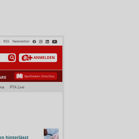
e
RSS
Newsletter
ANMELDEN
Apotheken Umschau
ARE
ma
PTA Live
n hinterlässt