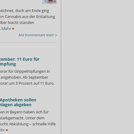
zeichnet, doch am Ende ging
on Cannabis aus der Erstattung
: Über Nacht standen
.
Mehr
»
Alle Kommentare lesen
»
tember: 11 Euro für
impfung
orar für Grippeimpfungen in
d angehoben. Ab September
orar um 3 Prozent auf 11 Euro.
 Apotheken sollen
nlagen abgeben
en in Bayern haben sich für
starkgemacht. Unter dem
ucht Abkühlung – schnelle Hilfe
hr
»