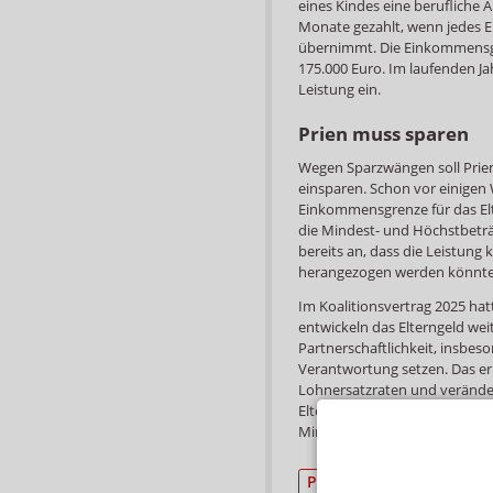
eines Kindes eine berufliche A
Monate gezahlt, wenn jedes E
übernimmt. Die Einkommensgre
175.000 Euro. Im laufenden Jah
Leistung ein.
Prien muss sparen
Wegen Sparzwängen soll Prien 
einsparen. Schon vor einigen 
Einkommensgrenze für das Elt
die Mindest- und Höchstbeträ
bereits an, dass die Leistung
herangezogen werden könnte
Im Koalitionsvertrag 2025 hat
entwickeln das Elterngeld wei
Partnerschaftlichkeit, insbeso
Verantwortung setzen. Das er
Lohnersatzraten und verände
Elterngeldes.“ Und weiter: „
Mindest- und Höchstbetrag s
Personal
Politik