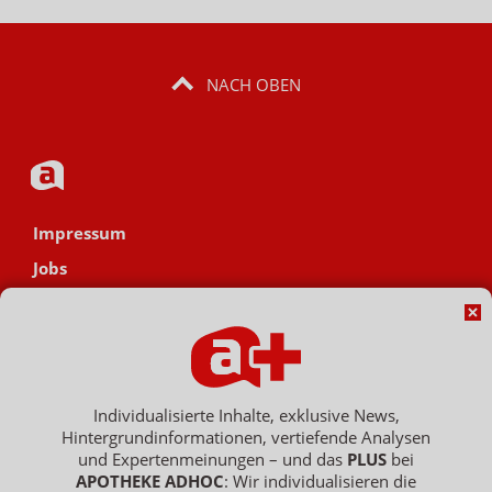
NACH OBEN
Impressum
Jobs
Datenschutz
AGB
Netiquette
Hinweisgebersystem
Individualisierte Inhalte, exklusive News,
Hintergrundinformationen, vertiefende Analysen
Vertrag widerrufen
und Expertenmeinungen – und das
PLUS
bei
APOTHEKE ADHOC
: Wir individualisieren die