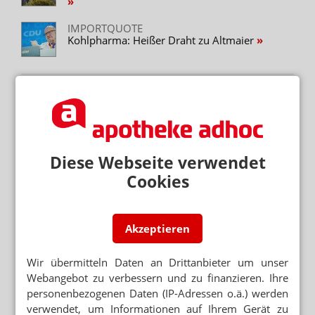
IMPORTQUOTE
Kohlpharma: Heißer Draht zu Altmaier
Neuere Artikel zum Thema
DAGMAR FISCHER ALS NEUE DPHG-
PRÄSIDENTIN
„Apotheken werden sich verändern“
Diese Webseite verwendet
PTA, PROFESSORIN, PRÄSIDENTIN
Dagmar Fischer an DPhG-Spitze gewählt
Cookies
WEG FÜR GSAV FREI
Importförderklausel: SPD knickt ein
Akzeptieren
Wir übermitteln Daten an Drittanbieter um unser
KEIN KONSENS
Koalition streitet weiter über Importförderung
Webangebot zu verbessern und zu finanzieren. Ihre
personenbezogenen Daten (IP-Adressen o.ä.) werden
verwendet, um Informationen auf Ihrem Gerät zu