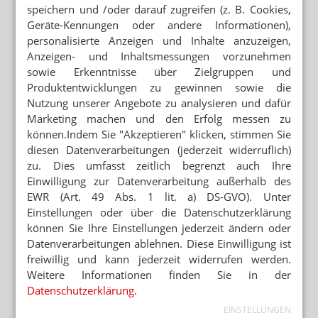
speichern und /oder darauf zugreifen (z. B. Cookies,
Geräte-Kennungen oder andere Informationen),
Mehr zum Thema
personalisierte Anzeigen und Inhalte anzuzeigen,
PARALLELIMPORTEURE
Anzeigen- und Inhaltsmessungen vorzunehmen
Kohlpharma expandiert nach Österreich
sowie Erkenntnisse über Zielgruppen und
Produktentwicklungen zu gewinnen sowie die
JAHRESABSCHLUSS
Nutzung unserer Angebote zu analysieren und dafür
Finanzaufsicht untersucht Dermapharm
Marketing machen und den Erfolg messen zu
können.Indem Sie "Akzeptieren" klicken, stimmen Sie
GROSSHÄNDLER SCHNAPPT SICH REIMPORTEUR
diesen Datenverarbeitungen (jederzeit widerruflich)
Haemato: Gelegenheit für Phoenix
zu. Dies umfasst zeitlich begrenzt auch Ihre
Einwilligung zur Datenverarbeitung außerhalb des
Mehr aus Ressort
EWR (Art. 49 Abs. 1 lit. a) DS-GVO). Unter
„GROSSHANDEL IST DIE ENTSCHEIDENDE S
Einstellungen oder über die Datenschutzerklärung
CHNITTSTELLE“
können Sie Ihre Einstellungen jederzeit ändern oder
Philippi besucht Alliance Healthcare
Datenverarbeitungen ablehnen. Diese Einwilligung ist
freiwillig und kann jederzeit widerrufen werden.
KRITIK AN ABLEHNUNG
Weitere Informationen finden Sie in der
Grünen-Politikerin verteidigt Klimaanlage auf Rezept
Datenschutzerklärung
.
ONLINE-TERMINBUCHUNG UND WARTEZEITEN
EINSTELLUNGEN