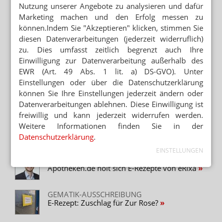
Nutzung unserer Angebote zu analysieren und dafür
VERORDNUNGEN
Marketing machen und den Erfolg messen zu
eRixa-Kooperation: E-Rezept jetzt schon
bundesweit
können.Indem Sie "Akzeptieren" klicken, stimmen Sie
diesen Datenverarbeitungen (jederzeit widerruflich)
APOMONDO, ERIXA, MEDICHECK UND
zu. Dies umfasst zeitlich begrenzt auch Ihre
SCANACS
Einwilligung zur Datenverarbeitung außerhalb des
„Apotheker können jetzt Homeoffice machen“
EWR (Art. 49 Abs. 1 lit. a) DS-GVO). Unter
Einstellungen oder über die Datenschutzerklärung
ANGEBLICHE SICHERHEITSMÄNGEL
können Sie Ihre Einstellungen jederzeit ändern oder
E-Rezept: Datenschutz-Zoff bei eRixa
Datenverarbeitungen ablehnen. Diese Einwilligung ist
freiwillig und kann jederzeit widerrufen werden.
VOM VERSENDER ZU CALLMYAPO
Weitere Informationen finden Sie in der
Zava und Shop-Apotheke: „Hunderte E-
Datenschutzerklärung
.
Rezepte am Tag“
EINSTELLUNGEN
TELEMEDIZIN
Apotheken.de holt sich E-Rezepte von eRixa
GEMATIK-AUSSCHREIBUNG
E-Rezept: Zuschlag für Zur Rose?