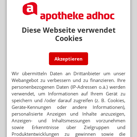
TELEMATIKINFRASTRUKTUR
HBA: Kleines Häkchen sorgt für große
Verwirrung
Diese Webseite verwendet
„FAIRE WETTBEWERBSBEDINGUNGEN“
Cookies
DocMorris: Kein Bonus für E-Rezepte
NEUER PARTNER FÜR PRO AVO
Akzeptieren
Optica liefert E-Rezept-Technologie für Apora
Wir übermitteln Daten an Drittanbieter um unser
VIDEOINTERVIEW CHRISTINE ASCHENBERG-
Webangebot zu verbessern und zu finanzieren. Ihre
DUGNUS (FDP)
personenbezogenen Daten (IP-Adressen o.ä.) werden
„Ein Boni-Verbot wäre eine Umgehung“
verwendet, um Informationen auf Ihrem Gerät zu
TELEMEDIZIN
speichern und /oder darauf zugreifen (z. B. Cookies,
TK holt Gnekow-Apotheke ins bundesweite E-
Geräte-Kennungen oder andere Informationen),
Rezept
personalisierte Anzeigen und Inhalte anzuzeigen,
Anzeigen- und Inhaltsmessungen vorzunehmen
sowie Erkenntnisse über Zielgruppen und
Neuere Artikel zum Thema
Produktentwicklungen zu gewinnen sowie die
APP-LÖSUNGEN FÜR DIGITALE