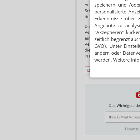
speichern und /oder
Auch wenn es sich bei der H
Schätzwert handele und keine 
personalisierte Anz
der Gesundheit der Verbraucher 
Erkenntnisse über 
Angebote zu analys
Die Verbraucherzentrale forder
"Akzeptieren" klicke
Verbraucherschutzes die Emp
einzuhalten. Packungsgrößen s
zeitlich begrenzt auc
Verzehrempfehlungen unmissv
GVO). Unter Einstel
die Politik aufgefordert nati
ändern oder Datenver
in NEM festzulegen.
werden. Weitere Info
Drogerie/Handel
Ver
Das Wichtigste des
E-MAIL ADRESSE
Hinweis