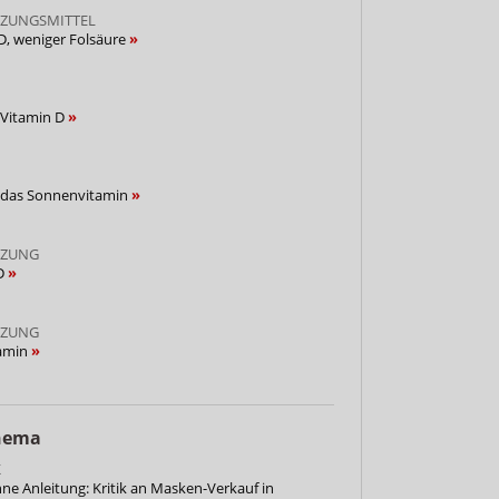
ZUNGSMITTEL
D, weniger Folsäure
t Vitamin D
 das Sonnenvitamin
NZUNG
 D
NZUNG
tamin
Thema
K
e Anleitung: Kritik an Masken-Verkauf in