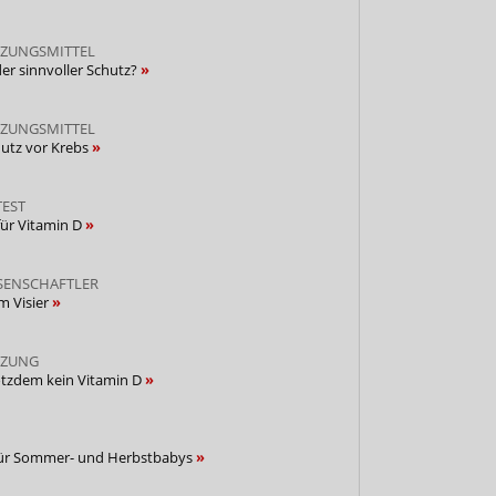
ZUNGSMITTEL
er sinnvoller Schutz?
ZUNGSMITTEL
hutz vor Krebs
TEST
für Vitamin D
SENSCHAFTLER
m Visier
NZUNG
otzdem kein Vitamin D
für Sommer- und Herbstbabys