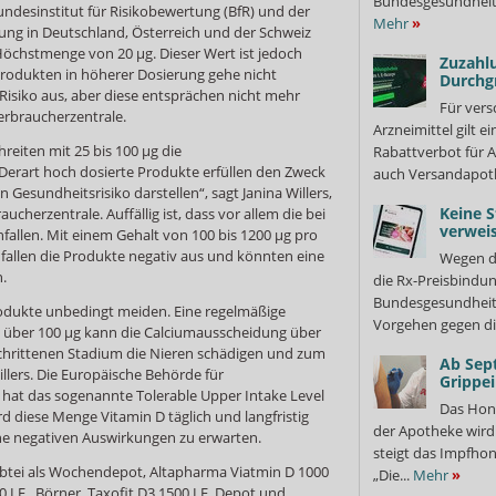
Bundesgesundheits
undesinstitut für Risikobewertung (BfR) und der
Mehr
»
rung in Deutschland, Österreich und der Schweiz
öchstmenge von 20 µg. Dieser Wert ist jedoch
Zuzahlu
Produkten in höherer Dosierung gehe nicht
Durchg
Risiko aus, aber diese entsprächen nicht mehr
Für vers
erbraucherzentrale.
Arzneimittel gilt e
eiten mit 25 bis 100 µg die
Rabattverbot für A
rart hoch dosierte Produkte erfüllen den Zweck
auch Versandapot
Gesundheitsrisiko darstellen“, sagt Janina Willers,
Keine S
cherzentrale. Auffällig ist, dass vor allem die bei
verweis
allen. Mit einem Gehalt von 100 bis 1200 µg pro
 fallen die Produkte negativ aus und könnten eine
Wegen d
n.
die Rx-Preisbindun
Bundesgesundheits
rodukte unbedingt meiden. Eine regelmäßige
Vorgehen gegen di
n über 100 µg kann die Calciumausscheidung über
schrittenen Stadium die Nieren schädigen und zum
Ab Sep
llers. Die Europäische Behörde für
Grippe
) hat das sogenannte Tolerable Upper Intake Level
Das Hon
rd diese Menge Vitamin D täglich und langfristig
der Apotheke wir
ine negativen Auswirkungen zu erwarten.
steigt das Impfhon
Abtei als Wochendepot, Altapharma Viatmin D 1000
„Die...
Mehr
»
 I.E., Börner, Taxofit D3 1500 I.E. Depot und