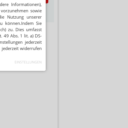
dere Informationen),
s zum Newsletter &
en vorzunehmen sowie
Datenschutz
die Nutzung unserer
zu können.Indem Sie
ich) zu. Dies umfasst
 49 Abs. 1 lit. a) DS-
stellungen jederzeit
 jederzeit widerrufen
EINSTELLUNGEN