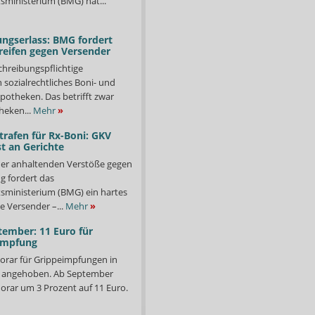
ministerium (BMG) hat...
ngserlass: BMG fordert
reifen gegen Versender
chreibungspflichtige
in sozialrechtliches Boni- und
potheken. Das betrifft zwar
heken...
Mehr
»
trafen für Rx-Boni: GKV
t an Gerichte
er anhaltenden Verstöße gegen
g fordert das
ministerium (BMG) ein hartes
e Versender –...
Mehr
»
tember: 11 Euro für
impfung
orar für Grippeimpfungen in
d angehoben. Ab September
orar um 3 Prozent auf 11 Euro.