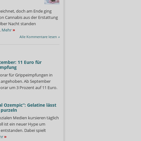
zeichnet, doch am Ende ging
on Cannabis aus der Erstattung
: Über Nacht standen
.
Mehr
»
Alle Kommentare lesen
»
tember: 11 Euro für
impfung
orar für Grippeimpfungen in
d angehoben. Ab September
orar um 3 Prozent auf 11 Euro.
l Ozempic“: Gelatine lässt
 purzeln
ozialen Medien kursieren täglich
t die Hersteller auf, im Sinne des Verbraucherschutzes die
Sind Sie häufig müde? A
ll ist ein neuer Hype um
ten. Packungsgrößen sollten sinnvoll gestaltet und
sind Sie womöglich unter
entstanden. Dabei spielt
ständlich formuliert werden. Außerdem wird die Politik
mengen für Vitamine und Mineralstoffe in NEM festzulegen.
hr
»