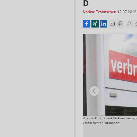
D
Nadine Tröbitscher
,
12.07.2018
iese seien jedoch keine Alternativen, stattdessen
Vitamin D zählt laut Verbraucherze
en.
verabreichten Vitaminen.
Screenshot