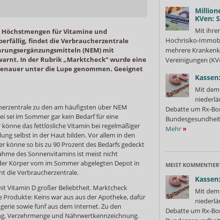
Million
KVen: 
Mit ihre
e Höchstmengen für Vitamine und
Hochrisiko-Immobi
berfällig, findet die Verbraucherzentrale
hrungsergänzungsmitteln (NEM) mit
mehrere Krankenka
arnt. In der Rubrik „Marktcheck“ wurde eine
Vereinigungen (KVe
 genauer unter die Lupe genommen. Geeignet
Kassen:
Mit dem 
niederlä
cherzentrale zu den am häufigsten über NEM
Debatte um Rx-Bon
i sei im Sommer gar kein Bedarf für eine
Bundesgesundheits
 könne das fettlösliche Vitamin bei regelmäßiger
Mehr
»
ng selbst in der Haut bilden. Vor allem in den
 könne so bis zu 90 Prozent des Bedarfs gedeckt
nahme des Sonnenvitamins ist meist nicht
e der Körper vom im Sommer abgelegten Depot in
MEIST KOMMENTIER
t die Verbraucherzentrale.
Kassen:
t Vitamin D großer Beliebtheit. Marktcheck
Mit dem 
te Produkte: Keins war aus aus der Apotheke, dafür
niederlä
erie sowie fünf aus dem Internet. Zu den
Debatte um Rx-Bon
rung, Verzehrmenge und Nährwertkennzeichnung.