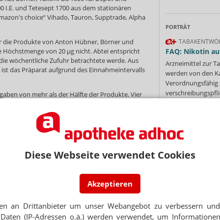
0 I.E. und Tetesept 1700 aus dem stationären
mazon's choice“ Vihado, Tauron, Supptrade, Alpha
PORTRÄT
ur die Produkte von Anton Hübner, Börner und
TABAKENTWÖ
e Höchstmenge von 20 µg nicht. Abtei entspricht
FAQ: Nikotin au
ie wöchentliche Zufuhr betrachtete werde. Aus
Arzneimittel zur
 ist das Präparat aufgrund des Einnahmeintervalls
werden von den Ka
Verordnungsfähig s
verschreibungspfli
ben von mehr als der Hälfte der Produkte. Vier
Mehr
»
nd unzureichend deklariert. Alpha Foods
darf zu schlucken, Supptrade und Vitabay sprechen
und 50. Tag aus. „Praxisfremd“, urteilt die
rleite der Hinweis zu einer willkürlichen
utet daher das Testurteil.
Diese Webseite verwendet Cookies
s dem Hause Klosterfrau schneiden nicht besser
Ne
ür die Tropfen laute: „Gewünschte tägliche
 Tropfen. Dies setze voraus, „dass der Verbraucher
Akzeptieren
ene Dosis und den individuellen bedarf beurteilen
E-MAIL ADRESS
raucherzentrale. Die Internetprodukte (außer
tiv auf.
en an Drittanbieter um unser Webangebot zu verbessern und 
Daten (IP-Adressen o.ä.) werden verwendet, um Informationen
Jet
on Vitamin D ist in den meisten Fällen nicht nötig.