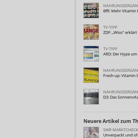
NAHRUNGSERGÄN
BfR: Mehr Vitamin 
TV-TIPP
ZDF: „Wiso“ erklär
TV-TIPP
ARD: Der Hype um
NAHRUNGSERGÄ
Fresh-up: Vitamin
NAHRUNGSERGÄ
D3: Das Sonnenvi
Neuere Artikel zum 
SWR MARKTCHEC
Unverpackt und ohn