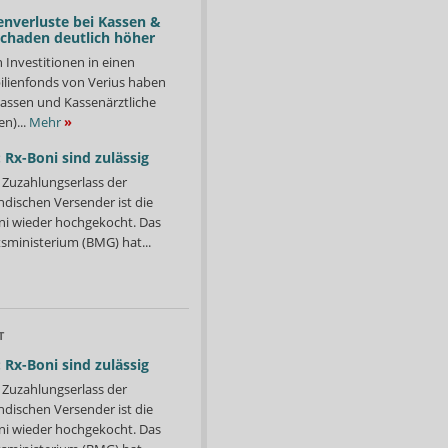
Foto: Elke Hinkelbein
enverluste bei Kassen &
Schaden deutlich höher
n Investitionen in einen
lienfonds von Verius haben
ssen und Kassenärztliche
n)...
Mehr
»
 Rx-Boni sind zulässig
Zuzahlungserlass der
ndischen Versender ist die
i wieder hochgekocht. Das
ministerium (BMG) hat...
T
 Rx-Boni sind zulässig
Zuzahlungserlass der
ndischen Versender ist die
i wieder hochgekocht. Das