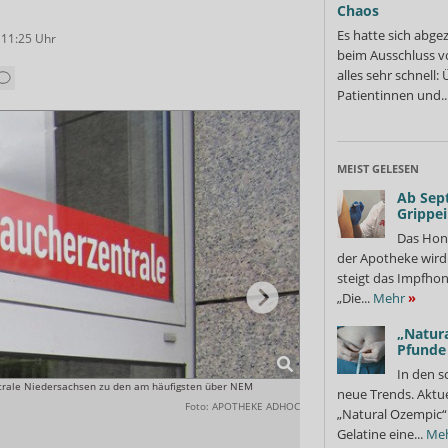
Chaos
Es hatte sich abge
 11:25
Uhr
beim Ausschluss v
alles sehr schnell
Patientinnen und..
MEIST GELESEN
Ab Sep
Grippe
Das Hon
der Apotheke wir
steigt das Impfhon
„Die...
Mehr
»
„Natura
Pfunde
In den s
ntrale Niedersachsen zu den am häufigsten über NEM
Die Verbraucherzentrale forder
neue Trends. Aktue
Empfehlungen des BfR einzuhal
Foto: APOTHEKE ADHOC
„Natural Ozempic“ 
Verzehrempfehlungen unmissver
aufgefordert nationale Höchst
Gelatine eine...
Me