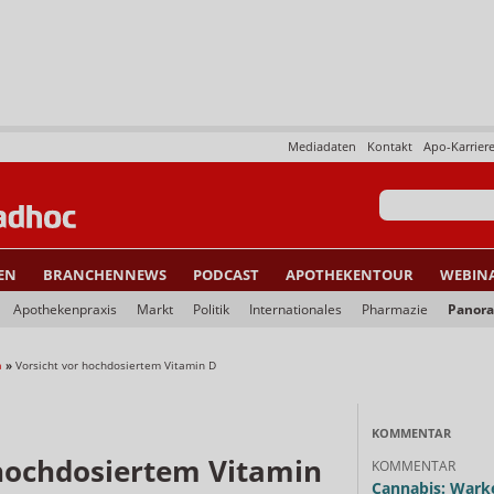
Mediadaten
Kontakt
Apo-Karrier
EN
BRANCHENNEWS
PODCAST
APOTHEKENTOUR
WEBIN
Apothekenpraxis
Markt
Politik
Internationales
Pharmazie
Panor
a
»
Vorsicht vor hochdosiertem Vitamin D
KOMMENTAR
 hochdosiertem Vitamin
KOMMENTAR
Cannabis: Warke