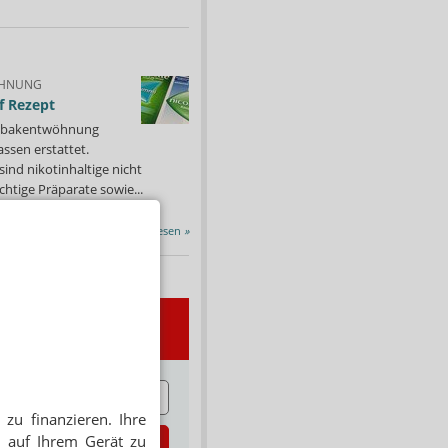
HNUNG
f Rezept
 Tabakentwöhnung
ssen erstattet.
ind nikotinhaltige nicht
chtige Präparate sowie...
Alle Porträts lesen
»
wsletter
E
zu finanzieren. Ihre
 auf Ihrem Gerät zu
zt abonnieren