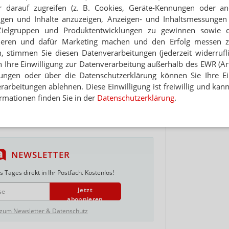
 darauf zugreifen (z. B. Cookies, Geräte-Kennungen oder an
öchstmengenempfehlung von BfR nur um einen
Hinwei
gesetzliche Vorschrift, trage dieser zum Schutz
eigen und Inhalte anzuzeigen, Anzeigen- und Inhaltsmessung
bei. „Viel hilft nicht viel!“
Zielgruppen und Produktentwicklungen zu gewinnen sowie 
ieren und dafür Marketing machen und den Erfolg messen 
t die Hersteller auf, im Sinne des
n, stimmen Sie diesen Datenverarbeitungen (jederzeit widerrufl
fehlungen des BfR und der Fachgesellschaften
ollten sinnvoll gestaltet und
h Ihre Einwilligung zur Datenverarbeitung außerhalb des EWR (Art.
erständlich formuliert werden. Außerdem wird
lungen oder über die Datenschutzerklärung können Sie Ihre Ein
onale Höchstmengen für Vitamine und Mineralstoffe
arbeitungen ablehnen. Diese Einwilligung ist freiwillig und kann
rmationen finden Sie in der
Datenschutzerklärung
.
sand/Pickup
Testurteile
NEWSLETTER
 Tages direkt in Ihr Postfach. Kostenlos!
Jetzt
abonnieren
 zum Newsletter & Datenschutz