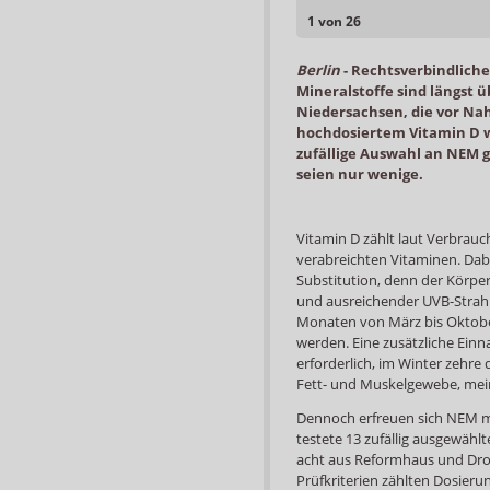
1 von 26
Berlin
-
Rechtsverbindlich
Mineralstoffe sind längst ü
Niedersachsen, die vor Na
hochdosiertem Vitamin D w
zufällige Auswahl an NEM
seien nur wenige.
Vitamin D zählt laut Verbrau
verabreichten Vitaminen. Dabe
Substitution, denn der Körper
und ausreichender UVB-Strahlu
Monaten von März bis Oktober
werden. Eine zusätzliche Ein
erforderlich, im Winter zehr
Fett- und Muskelgewebe, mein
Dennoch erfreuen sich NEM mi
testete 13 zufällig ausgewähl
acht aus Reformhaus und Drog
Prüfkriterien zählten Dosie