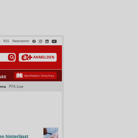
e
RSS
Newsletter
ANMELDEN
Apotheken Umschau
ARE
ama
PTA Live
n hinterlässt