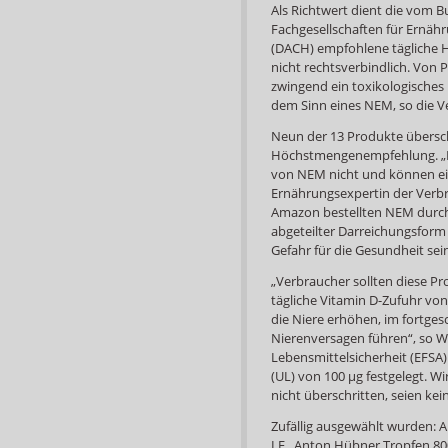
Als Richtwert dient die vom B
Fachgesellschaften für Ernäh
(DACH) empfohlene tägliche H
nicht rechtsverbindlich. Von 
zwingend ein toxikologisches 
dem Sinn eines NEM, so die V
Neun der 13 Produkte überschr
Höchstmengenempfehlung. „De
von NEM nicht und können ein 
Ernährungsexpertin der Verbrau
Amazon bestellten NEM durchf
abgeteilter Darreichungsform
Gefahr für die Gesundheit sei
„Verbraucher sollten diese P
tägliche Vitamin D-Zufuhr vo
die Niere erhöhen, im fortge
Nierenversagen führen“, so Wi
Lebensmittelsicherheit (EFSA
(UL) von 100 µg festgelegt. Wi
nicht überschritten, seien ke
Zufällig ausgewählt wurden: 
I.E., Anton Hübner Tropfen 800