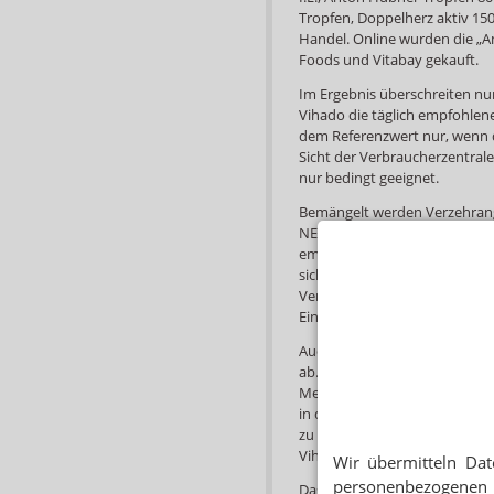
Tropfen, Doppelherz aktiv 150
Handel. Online wurden die „A
Foods und Vitabay gekauft.
Im Ergebnis überschreiten n
Vihado die täglich empfohlen
dem Referenzwert nur, wenn d
Sicht der Verbraucherzentrale
nur bedingt geeignet.
Bemängelt werden Verzehranga
NEM seien missverständlich u
empfiehlt, eine Kapsel bei Be
sich für eine Einnahme am 20. 
Verbraucherzentrale. Zudem ve
Einnahme. „Nicht geeignet“, la
Auch die Taxofit-Produkte au
ab. Die Einnahmeempfehlung f
Menge“ zwischen drei bis fünf
in der Lage ist, die angemess
zu können“, schreibt die Verb
Vihado) fallen besonders nega
Wir übermitteln Dat
personenbezogenen 
Das Fazit: Eine Substitution v