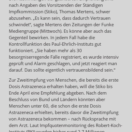
nach Angaben des Vorsitzenden der Ständigen
Impfkommission (Stiko), Thomas Mertens, schwer
abzusehen. „Es kann sein, dass dadurch Vertrauen
schwindet“, sagte Mertens den Zeitungen der Funke
Mediengruppe (Mittwoch). Es könne aber auch das
Gegenteil bewirken. In jedem Fall habe die
Kontrollfunktion des Paul-Ehrlich-Instituts gut
funktioniert. „Sie haben mehr als 30
besorgniserregende Fälle registriert, es wurde intensiv
geprüft und Alarm geschlagen, und jetzt reagiert man
darauf. Das sollte eigentlich vertrauensbildend sein.“
Zur Zweitimpfung von Menschen, die bereits die erste
Dosis Astrazeneca erhalten haben, will die Stiko bis
Ende April eine Empfehlung abgeben. Nach dem
Beschluss von Bund und Ländern könnten aber
Menschen unter 60, die schon die erste Dosis
Astrazeneca erhielten, bereits davor die Zweitimpfung
von Astrazeneca bekommen – nach Rücksprache mit
dem Arzt. Laut Impfquotenmonitoring des Robert-Koch-
Instituts (RKI) wurden bisher rund 2,7 Millionen