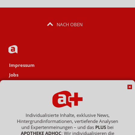
NACH OBEN
Impressum
Jobs
Datenschutz
AGB
Netiquette
Hinweisgebersystem
Individualisierte Inhalte, exklusive News,
Hintergrundinformationen, vertiefende Analysen
Vertrag widerrufen
und Expertenmeinungen – und das
PLUS
bei
APOTHEKE ADHOC
: Wir individualisieren die