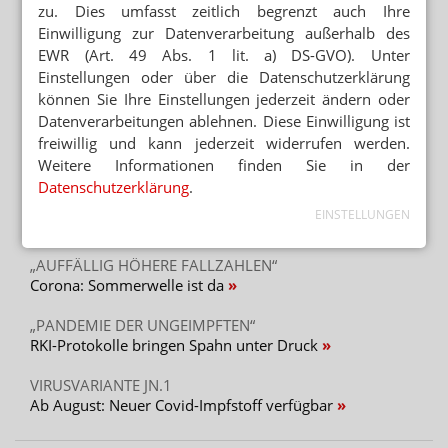
zu. Dies umfasst zeitlich begrenzt auch Ihre
Apotheker muss als PKA arbeiten
Einwilligung zur Datenverarbeitung außerhalb des
„GERECHT! GESUND! GENIESSEN!“
EWR (Art. 49 Abs. 1 lit. a) DS-GVO). Unter
Hanfparade: Demonstranten fordern umfassende
Einstellungen oder über die Datenschutzerklärung
Legalisierung
können Sie Ihre Einstellungen jederzeit ändern oder
Datenverarbeitungen ablehnen. Diese Einwilligung ist
„ES GEHT UM DIE ZUKUNFT UNSERER KINDER“
freiwillig und kann jederzeit widerrufen werden.
Kinder und soziale Medien: Ärzte kritisieren
Weitere Informationen finden Sie in der
Elternversagen
Datenschutzerklärung
.
EINSTELLUNGEN
Mehr aus Ressort
„AUFFÄLLIG HÖHERE FALLZAHLEN“
Corona: Sommerwelle ist da
„PANDEMIE DER UNGEIMPFTEN“
RKI-Protokolle bringen Spahn unter Druck
VIRUSVARIANTE JN.1
Ab August: Neuer Covid-Impfstoff verfügbar