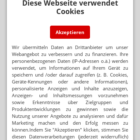
Diese Webseite verwendet
Nachlese: Die Bundespressekonferenz mit
Spahn und Overwiening
Cookies
IMPFSTOFFLOGISTIK
Apotheken dürfen nicht an Privatärzt:innen
liefern
Akzeptieren
EMPFEHLUNG NÄCHSTE WOCHE
Wir übermitteln Daten an Drittanbieter um unser
EMA: Vorerst kein AstraZeneca-Stopp
Webangebot zu verbessern und zu finanzieren. Ihre
personenbezogenen Daten (IP-Adressen o.ä.) werden
VERMARKTUNG
verwendet, um Informationen auf Ihrem Gerät zu
AstraZeneca: Coronavirus-Impfstoff künftig als
speichern und /oder darauf zugreifen (z. B. Cookies,
Vaxzevria
Geräte-Kennungen oder andere Informationen),
AKTUALISIERUNG DER EMPFEHLUNG
personalisierte Anzeigen und Inhalte anzuzeigen,
ERWARTET
Anzeigen- und Inhaltsmessungen vorzunehmen
EMA: Erneute Beratung über AstraZeneca-
sowie Erkenntnisse über Zielgruppen und
Impfstoff
Produktentwicklungen zu gewinnen sowie die
Nutzung unserer Angebote zu analysieren und dafür
Marketing machen und den Erfolg messen zu
können.Indem Sie "Akzeptieren" klicken, stimmen Sie
Mehr zum Thema
diesen Datenverarbeitungen (jederzeit widerruflich)
TEAM KÄMPFT UM KOLLEGEN