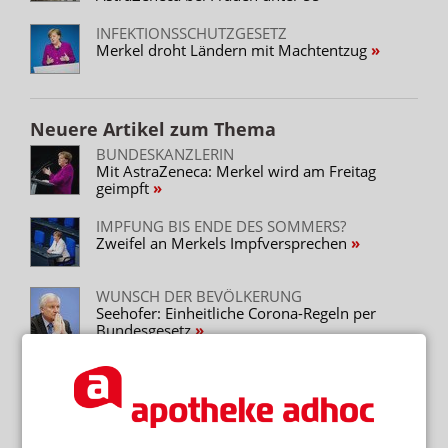
INFEKTIONSSCHUTZGESETZ
Merkel droht Ländern mit Machtentzug
Neuere Artikel zum Thema
BUNDESKANZLERIN
Mit AstraZeneca: Merkel wird am Freitag
geimpft
IMPFUNG BIS ENDE DES SOMMERS?
Zweifel an Merkels Impfversprechen
WUNSCH DER BEVÖLKERUNG
Seehofer: Einheitliche Corona-Regeln per
Bundesgesetz
ZEITBEDARF FÜR AUFKLÄRUNG ZU GROSS
Praxen wollen AstraZeneca unter 60
vermeiden
ZUM IMPFSTART IN ARZTPRAXEN