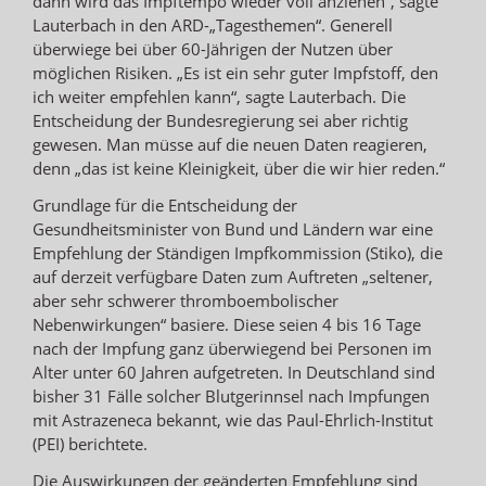
dann wird das Impftempo wieder voll anziehen“, sagte
Lauterbach in den ARD-„Tagesthemen“. Generell
überwiege bei über 60-Jährigen der Nutzen über
möglichen Risiken. „Es ist ein sehr guter Impfstoff, den
ich weiter empfehlen kann“, sagte Lauterbach. Die
Entscheidung der Bundesregierung sei aber richtig
gewesen. Man müsse auf die neuen Daten reagieren,
denn „das ist keine Kleinigkeit, über die wir hier reden.“
Grundlage für die Entscheidung der
Gesundheitsminister von Bund und Ländern war eine
Empfehlung der Ständigen Impfkommission (Stiko), die
auf derzeit verfügbare Daten zum Auftreten „seltener,
aber sehr schwerer thromboembolischer
Nebenwirkungen“ basiere. Diese seien 4 bis 16 Tage
nach der Impfung ganz überwiegend bei Personen im
Alter unter 60 Jahren aufgetreten. In Deutschland sind
bisher 31 Fälle solcher Blutgerinnsel nach Impfungen
mit Astrazeneca bekannt, wie das Paul-Ehrlich-Institut
(PEI) berichtete.
Die Auswirkungen der geänderten Empfehlung sind