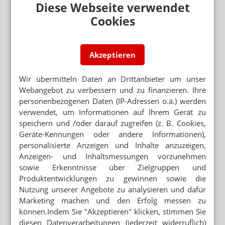
Diese Webseite verwendet
CORONAVIRUS
Cookies
Spahn: Wir befinden uns am Beginn einer
Corona-Epidemie
CORONAVIRUS-PATIENT IM KINO
Akzeptieren
CoV-2: Zwei neue Infizierte in Baden-
Württemberg
Wir übermitteln Daten an Drittanbieter um unser
KÖLN-WAHN
Webangebot zu verbessern und zu finanzieren. Ihre
Coronavirus: Bundeswehr riegelt Stützpunkt
personenbezogenen Daten (IP-Adressen o.ä.) werden
ab
verwendet, um Informationen auf Ihrem Gerät zu
SCHLEIMLÖSER MIT UNENTDECKTEM
speichern und /oder darauf zugreifen (z. B. Cookies,
POTENZIAL
Geräte-Kennungen oder andere Informationen),
Ambroxol: Hilfreich bei Coronainfektionen?
personalisierte Anzeigen und Inhalte anzuzeigen,
Anzeigen- und Inhaltsmessungen vorzunehmen
ITALIEN
Apotheken in Corona-Gebieten: Das sind die
sowie Erkenntnisse über Zielgruppen und
Regeln
Produktentwicklungen zu gewinnen sowie die
Nutzung unserer Angebote zu analysieren und dafür
Marketing machen und den Erfolg messen zu
können.Indem Sie "Akzeptieren" klicken, stimmen Sie
Mehr zum Thema
diesen Datenverarbeitungen (jederzeit widerruflich)