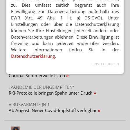
NEM FÜR ERWACHSENDE VERABREICHT
zu. Dies umfasst zeitlich begrenzt auch Ihre
Wieder Vitamin-D-Vergiftung bei Säugling
Einwilligung zur Datenverarbeitung außerhalb des
EWR (Art. 49 Abs. 1 lit. a) DS-GVO). Unter
STREICHUNG DER ERSTATTUNGSFÄHIGKEIT
Einstellungen oder über die Datenschutzerklärung
Cannabisversorgung: Lob für GKV und KBV
können Sie Ihre Einstellungen jederzeit ändern oder
Datenverarbeitungen ablehnen. Diese Einwilligung ist
PREISSENKUNG NACH BESTELLUNG
freiwillig und kann jederzeit widerrufen werden.
Monatswechsel: Apotheke verliert 2000 Euro
Weitere Informationen finden Sie in der
Datenschutzerklärung
.
Mehr aus Ressort
EINSTELLUNGEN
„AUFFÄLLIG HÖHERE FALLZAHLEN“
Corona: Sommerwelle ist da
„PANDEMIE DER UNGEIMPFTEN“
RKI-Protokolle bringen Spahn unter Druck
VIRUSVARIANTE JN.1
Ab August: Neuer Covid-Impfstoff verfügbar