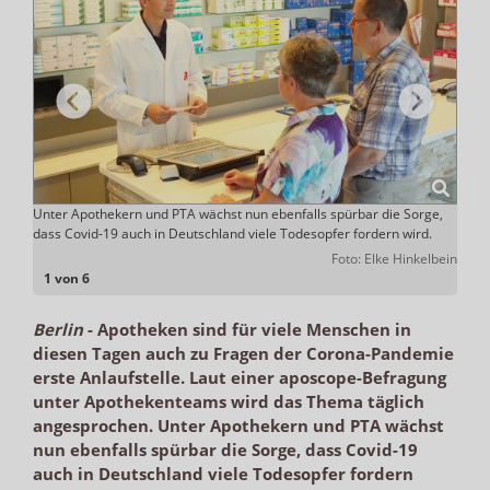
Unter Apothekern und PTA wächst nun ebenfalls spürbar die Sorge,
oscope
dass Covid-19 auch in Deutschland viele Todesopfer fordern wird.
Foto: Elke Hinkelbein
1 von 6
Berlin
-
Apotheken sind für viele Menschen in
diesen Tagen auch zu Fragen der Corona-Pandemie
erste Anlaufstelle. Laut einer aposcope-Befragung
unter Apothekenteams wird das Thema täglich
angesprochen. Unter Apothekern und PTA wächst
nun ebenfalls spürbar die Sorge, dass Covid-19
auch in Deutschland viele Todesopfer fordern