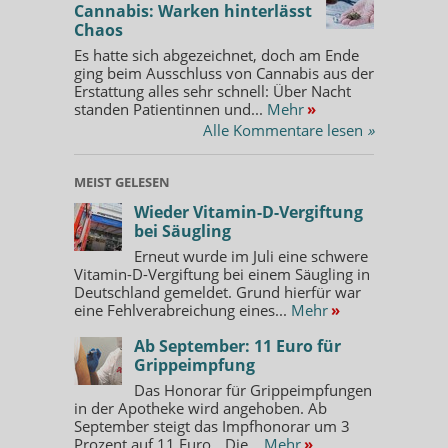
Cannabis: Warken hinterlässt
Chaos
Es hatte sich abgezeichnet, doch am Ende
ging beim Ausschluss von Cannabis aus der
Erstattung alles sehr schnell: Über Nacht
standen Patientinnen und...
Mehr
»
Alle Kommentare lesen
»
MEIST GELESEN
Wieder Vitamin-D-Vergiftung
bei Säugling
Erneut wurde im Juli eine schwere
Vitamin-D-Vergiftung bei einem Säugling in
Deutschland gemeldet. Grund hierfür war
eine Fehlverabreichung eines...
Mehr
»
Ab September: 11 Euro für
Grippeimpfung
Das Honorar für Grippeimpfungen
in der Apotheke wird angehoben. Ab
September steigt das Impfhonorar um 3
Prozent auf 11 Euro. „Die...
Mehr
»