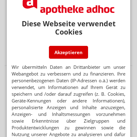
„ZAPFSÄULEN ZUR SB-BLUTENTNAHME“
8,359 Euro Fixum: Satire-Magazin verspottet
Apothekenreform
Diese Webseite verwendet
„BUNDESREGIERUNG MUSS JETZT HANDELN“
Cookies
Phagro fordert Versender-Kontrollen
APOTHEKENREFORM
Akzeptieren
3 Prozent: Untergrenze für Apothekenspanne
Wir übermitteln Daten an Drittanbieter um unser
Webangebot zu verbessern und zu finanzieren. Ihre
personenbezogenen Daten (IP-Adressen o.ä.) werden
verwendet, um Informationen auf Ihrem Gerät zu
speichern und /oder darauf zugreifen (z. B. Cookies,
Geräte-Kennungen oder andere Informationen),
personalisierte Anzeigen und Inhalte anzuzeigen,
Anzeigen- und Inhaltsmessungen vorzunehmen
sowie Erkenntnisse über Zielgruppen und
Produktentwicklungen zu gewinnen sowie die
Nutzung unserer Angebote zu analysieren und dafür