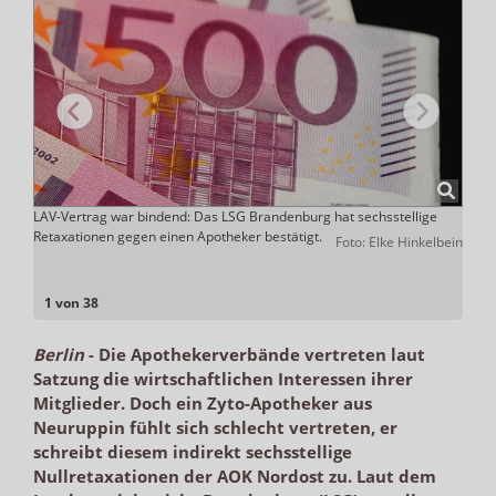
a
LAV-Vertrag war bindend: Das LSG Brandenburg hat sechsstellige
Mit s
Retaxationen gegen einen Apotheker bestätigt.
schei
ADHOC
Foto: Elke Hinkelbein
Berli
1 von 38
Berlin
-
Die Apothekerverbände vertreten laut
Satzung die wirtschaftlichen Interessen ihrer
Mitglieder. Doch ein Zyto-Apotheker aus
Neuruppin fühlt sich schlecht vertreten, er
schreibt diesem indirekt sechsstellige
Nullretaxationen der AOK Nordost zu. Laut dem