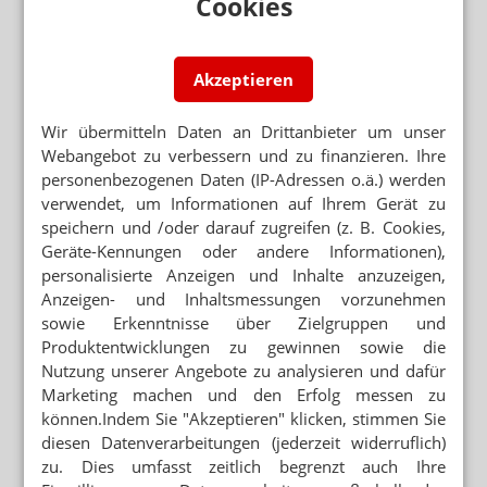
Cookies
Neuere Artikel zum Thema
AOK GEWINNT BEIM BSG
Gericht segnet 200.000-Euro-Retax ab
Akzeptieren
APOTHEKENWAHLFREIHEIT
Kassen kontra BMG: Retax droht
Wir übermitteln Daten an Drittanbieter um unser
Webangebot zu verbessern und zu finanzieren. Ihre
personenbezogenen Daten (IP-Adressen o.ä.) werden
APOTHEKENWAHLFREIHEIT
verwendet, um Informationen auf Ihrem Gerät zu
Kein Raum für Retaxationen – Stroppe warnt
Kassen
speichern und /oder darauf zugreifen (z. B. Cookies,
Geräte-Kennungen oder andere Informationen),
STERILREZEPTUREN
personalisierte Anzeigen und Inhalte anzuzeigen,
DAV und GKV: Poker um Hilfstaxe
Anzeigen- und Inhaltsmessungen vorzunehmen
sowie Erkenntnisse über Zielgruppen und
APORETRO
Produktentwicklungen zu gewinnen sowie die
Hüffenhardt: Jetzt wird geimpft
Nutzung unserer Angebote zu analysieren und dafür
Marketing machen und den Erfolg messen zu
können.Indem Sie "Akzeptieren" klicken, stimmen Sie
diesen Datenverarbeitungen (jederzeit widerruflich)
zu. Dies umfasst zeitlich begrenzt auch Ihre
Mehr zum Thema