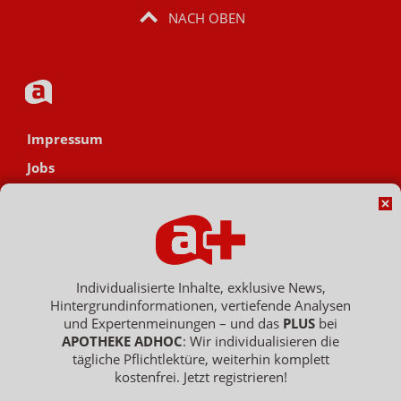
NACH OBEN
Impressum
Jobs
Datenschutz
AGB
Netiquette
Hinweisgebersystem
Individualisierte Inhalte, exklusive News,
Hintergrundinformationen, vertiefende Analysen
Vertrag widerrufen
und Expertenmeinungen – und das
PLUS
bei
APOTHEKE ADHOC
: Wir individualisieren die
tägliche Pflichtlektüre, weiterhin komplett
kostenfrei. Jetzt registrieren!
Copyright © 2007 - 2026 , APOTHEKE ADHOC ist ein Dienst der ELPATO
Medien GmbH / Franz-Ehrlich-Str. 12 / 12489 Berlin