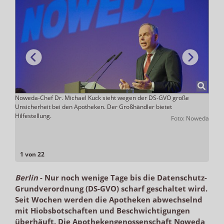
se
Noweda-Chef Dr. Michael Kuck sieht wegen der DS-GVO große
Daten
Blick
Unsicherheit bei den Apotheken. Der Großhändler bietet
Wirts
Hilfestellung.
ADHOC
Foto: Noweda
1 von 22
Berlin
-
Nur noch wenige Tage bis die Datenschutz-
Grundverordnung (DS-GVO) scharf geschaltet wird.
Seit Wochen werden die Apotheken abwechselnd
mit Hiobsbotschaften und Beschwichtigungen
überhäuft. Die Apothekengenossenschaft Noweda