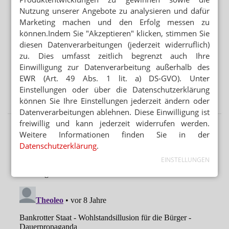
Mehr aus Ressort
Nutzung unserer Angebote zu analysieren und dafür
Marketing machen und den Erfolg messen zu
WEITER FLAUTE IN APOTHEKEN
können.Indem Sie "Akzeptieren" klicken, stimmen Sie
Erstes Halbjahr: 7 Prozent weniger OTC-Packungen
diesen Datenverarbeitungen (jederzeit widerruflich)
WARTEN AUF LOKELMA
zu. Dies umfasst zeitlich begrenzt auch Ihre
Pharma Mall: „Absolute Tortur“ mit AstraZeneca
Einwilligung zur Datenverarbeitung außerhalb des
EWR (Art. 49 Abs. 1 lit. a) DS-GVO). Unter
REZEPTKONTROLLE VOR ABGABE
Einstellungen oder über die Datenschutzerklärung
Echtzeitprüfung: GfS gibt Retax-Garantie
können Sie Ihre Einstellungen jederzeit ändern oder
Datenverarbeitungen ablehnen. Diese Einwilligung ist
freiwillig und kann jederzeit widerrufen werden.
Weitere Informationen finden Sie in der
Datenschutzerklärung
.
EINSTELLUNGEN