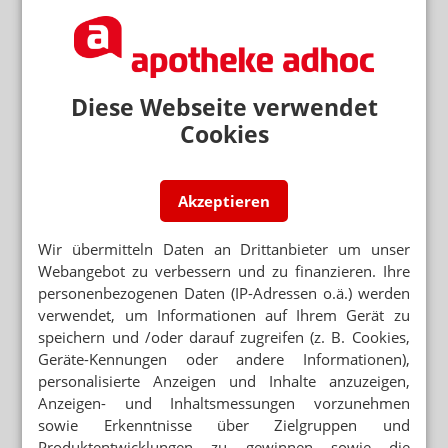
DATENSCHUTZ
DS-GVO: Keine Angst vor Abmahn-Anwälten
DS-GVO UND THERAPIEALLERGENE
Diese Webseite verwendet
Datenschutz vs. Patientensicherheit
Cookies
Akzeptieren
Mehr zum Thema
GESETZGEBER MUSS HANDELN
Wir übermitteln Daten an Drittanbieter um unser
Urteil verbietet Rezepturen im Sprechstundenbedarf
Webangebot zu verbessern und zu finanzieren. Ihre
personenbezogenen Daten (IP-Adressen o.ä.) werden
„AUTOMATISIERTE AUSGABESTATIONEN“
verwendet, um Informationen auf Ihrem Gerät zu
Automat statt Apotheke: Ausnahme für Versender
speichern und /oder darauf zugreifen (z. B. Cookies,
Geräte-Kennungen oder andere Informationen),
VENTAVIS/ADEMPAS/APO-GO
personalisierte Anzeigen und Inhalte anzuzeigen,
Patientenprogramme: Hintermann reich, Apotheker
Anzeigen- und Inhaltsmessungen vorzunehmen
ruiniert
sowie Erkenntnisse über Zielgruppen und
Produktentwicklungen zu gewinnen sowie die