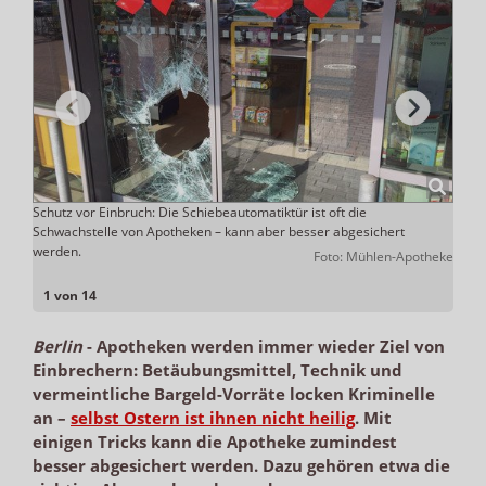
hre
Schutz vor Einbruch: Die Schiebeautomatiktür ist oft die
Bei d
Schwachstelle von Apotheken – kann aber besser abgesichert
Einbr
werden.
Türen 
Foto: Mühlen-Apotheke
otheke
1 von 14
Berlin
-
Apotheken werden immer wieder Ziel von
Einbrechern: Betäubungsmittel, Technik und
vermeintliche Bargeld-Vorräte locken Kriminelle
an –
selbst Ostern ist ihnen nicht heilig
. Mit
einigen Tricks kann die Apotheke zumindest
besser abgesichert werden. Dazu gehören etwa die