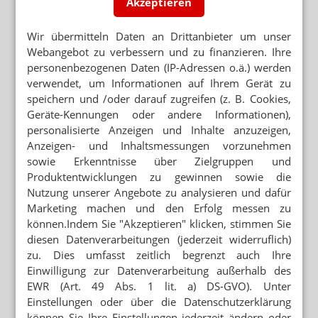
Akzeptieren
Reizgas aus Apotheke: Center geräumt
Wir übermitteln Daten an Drittanbieter um unser
VERSUCHTER EINBRUCH
Webangebot zu verbessern und zu finanzieren. Ihre
Apothekentür trotzt Betonfuß
personenbezogenen Daten (IP-Adressen o.ä.) werden
verwendet, um Informationen auf Ihrem Gerät zu
SICHERHEITSSYSTEM ERWEITERT
speichern und /oder darauf zugreifen (z. B. Cookies,
Notfall-Knopf für Apotheken
Geräte-Kennungen oder andere Informationen),
personalisierte Anzeigen und Inhalte anzuzeigen,
RHEINLAND-PFALZ
Anzeigen- und Inhaltsmessungen vorzunehmen
Axtangriff auf Apotheke
sowie Erkenntnisse über Zielgruppen und
Produktentwicklungen zu gewinnen sowie die
KRIMINALFÄLLE
Apothekenangestellte mit Messer bedroht
Nutzung unserer Angebote zu analysieren und dafür
Marketing machen und den Erfolg messen zu
können.Indem Sie "Akzeptieren" klicken, stimmen Sie
APOTHEKENEINBRÜCHE
diesen Datenverarbeitungen (jederzeit widerruflich)
Warum Tresorklau kein Diebstahl ist
zu. Dies umfasst zeitlich begrenzt auch Ihre
Einwilligung zur Datenverarbeitung außerhalb des
WOLFSBURG
EWR (Art. 49 Abs. 1 lit. a) DS-GVO). Unter
Zerstörer in der Apotheke
Einstellungen oder über die Datenschutzerklärung
können Sie Ihre Einstellungen jederzeit ändern oder