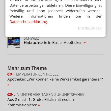
DIEBSTAHL
Datenverarbeitungen ablehnen. Diese Einwilligung ist
Polizei: Fahndungsfoto aus der Apotheke
freiwillig und kann jederzeit widerrufen werden.
Weitere Informationen finden Sie in der
PORTA WESTFALICA
Datenschutzerklärung
.
Polizei überrollt Apotheken-Einbrecher
EINSTELLUNGEN
SCHWEIZ
Einbruchserie in Basler Apotheken
Mehr zum Thema
TEMPERATURKONTROLLE
Apotheker: „Wir können keine Wirksamkeit garantieren“
„IN UNTER VIER TAGEN ZUKUNFTSFÄHIG“
Aus 2 mach 1: Große Filiale mit neuem
Kommissionierer