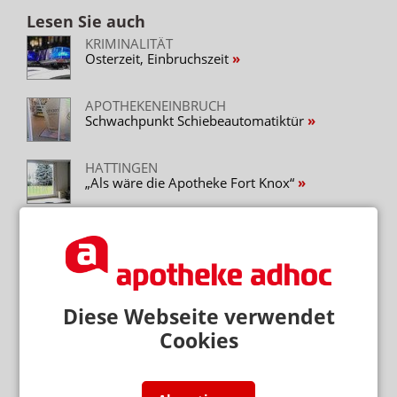
Lesen Sie auch
KRIMINALITÄT
Osterzeit, Einbruchszeit
APOTHEKENEINBRUCH
Schwachpunkt Schiebeautomatiktür
HATTINGEN
„Als wäre die Apotheke Fort Knox“
FEUERWEHREINSATZ
Falscher Alarm: Apotheke eingenebelt
BERLIN
Apotheker wehrt sich gegen Einbrecher
Diese Webseite verwendet
Cookies
Neuere Artikel zum Thema
FILIALLEITERIN TESTET ALARMANLAGE