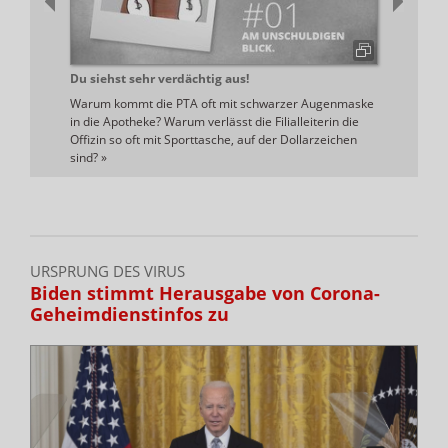
Du siehst sehr verdächtig aus!
Immer s
Warum kommt die PTA oft mit schwarzer Augenmaske
Die warm
in die Apotheke? Warum verlässt die Filialleiterin die
Vorteile 
Offizin so oft mit Sporttasche, auf der Dollarzeichen
und eine
sind?
»
URSPRUNG DES VIRUS
Biden stimmt Herausgabe von Corona-
Geheimdienstinfos zu