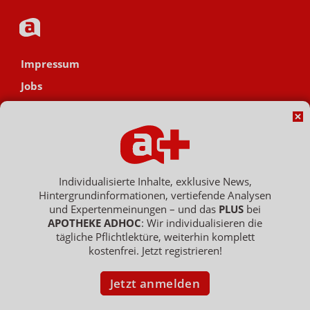
Impressum
Jobs
Datenschutz
AGB
Netiquette
Hinweisgebersystem
Individualisierte Inhalte, exklusive News,
Hintergrundinformationen, vertiefende Analysen
Vertrag widerrufen
und Expertenmeinungen – und das
PLUS
bei
APOTHEKE ADHOC
: Wir individualisieren die
tägliche Pflichtlektüre, weiterhin komplett
kostenfrei. Jetzt registrieren!
Copyright © 2007 - 2026 , APOTHEKE ADHOC ist ein Dienst der ELPATO
Medien GmbH / Franz-Ehrlich-Str. 12 / 12489 Berlin
Geschäftsführer: Patrick Hollstein, Thomas Bellartz / Amtsgericht Berlin
Jetzt anmelden
Charlottenburg / HRB 204 379 B