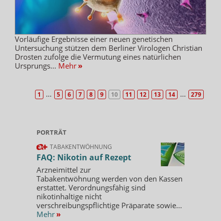
Vorläufige Ergebnisse einer neuen genetischen
Untersuchung stützen dem Berliner Virologen Christian
Drosten zufolge die Vermutung eines natürlichen
Ursprungs...
Mehr
»
…
…
1
5
6
7
8
9
10
11
12
13
14
279
PORTRÄT
TABAKENTWÖHNUNG
FAQ: Nikotin auf Rezept
Arzneimittel zur
Tabakentwöhnung werden von den Kassen
erstattet. Verordnungsfähig sind
nikotinhaltige nicht
verschreibungspflichtige Präparate sowie...
Mehr
»