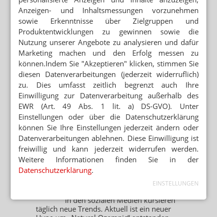
Erneut wurde im Juli eine schwere
Anzeigen- und Inhaltsmessungen vorzunehmen
Vitamin-D-Vergiftung bei einem Säugling in
sowie Erkenntnisse über Zielgruppen und
Deutschland gemeldet. Grund hierfür war
eine Fehlverabreichung eines...
Mehr
»
Produktentwicklungen zu gewinnen sowie die
Nutzung unserer Angebote zu analysieren und dafür
Ab September: 11 Euro für
Marketing machen und den Erfolg messen zu
Grippeimpfung
können.Indem Sie "Akzeptieren" klicken, stimmen Sie
Das Honorar für Grippeimpfungen
diesen Datenverarbeitungen (jederzeit widerruflich)
in der Apotheke wird angehoben. Ab
zu. Dies umfasst zeitlich begrenzt auch Ihre
September steigt das Impfhonorar um 3
Einwilligung zur Datenverarbeitung außerhalb des
Prozent auf 11 Euro. „Die...
Mehr
»
EWR (Art. 49 Abs. 1 lit. a) DS-GVO). Unter
Grüne: Apotheken sollen
Einstellungen oder über die Datenschutzerklärung
Klimaanlagen abgeben
können Sie Ihre Einstellungen jederzeit ändern oder
Die Grünen in Bayern haben sich
Datenverarbeitungen ablehnen. Diese Einwilligung ist
für mehr Hitzeschutz starkgemacht. Unter
freiwillig und kann jederzeit widerrufen werden.
dem Motto „Bayern braucht Abkühlung –
Weitere Informationen finden Sie in der
schnelle Hilfe für besonders...
Mehr
»
Datenschutzerklärung
.
„Natural Ozempic“: Gelatine
EINSTELLUNGEN
lässt Pfunde purzeln
In den sozialen Medien kursieren
täglich neue Trends. Aktuell ist ein neuer