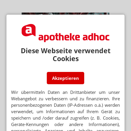
Diese Webseite verwendet
Cookies
Impfung bei Erkältung: Was ist zu
beachten?
Verhalten nach der Impfung: Dos &
Akzeptieren
Don'ts
Wir übermitteln Daten an Drittanbieter um unser
Auswahl und Einsatz von
Webangebot zu verbessern und zu finanzieren. Ihre
verschiedenen Maskenmodellen
personenbezogenen Daten (IP-Adressen o.ä.) werden
verwendet, um Informationen auf Ihrem Gerät zu
MEIST GELESEN
speichern und /oder darauf zugreifen (z. B. Cookies,
Wieder Vitamin-D-Vergiftung
Geräte-Kennungen oder andere Informationen),
bei Säugling
personalisierte Anzeigen und Inhalte anzuzeigen,