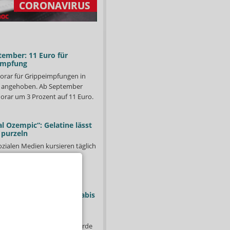
tember: 11 Euro für
impfung
orar für Grippeimpfungen in
d angehoben. Ab September
orar um 3 Prozent auf 11 Euro.
l Ozempic“: Gelatine lässt
 purzeln
ozialen Medien kursieren täglich
ll ist ein neuer Hype um
entstanden. Dabei spielt
hr
»
Foto: rawf8/shutterstock.com Montage: APOTHEKE ADHOC
: Ab morgen kein Cannabis
ssenrezept
-
isierungsgesetz (BStabG) wurde