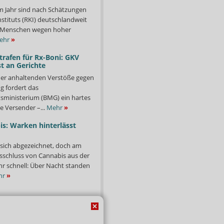
m Jahr sind nach Schätzungen
stituts (RKI) deutschlandweit
00 Menschen wegen hoher
ehr
»
trafen für Rx-Boni: GKV
t an Gerichte
er anhaltenden Verstöße gegen
g fordert das
ministerium (BMG) ein hartes
e Versender –...
Mehr
»
s: Warken hinterlässt
 sich abgezeichnet, doch am
sschluss von Cannabis aus der
ehr schnell: Über Nacht standen
hr
»