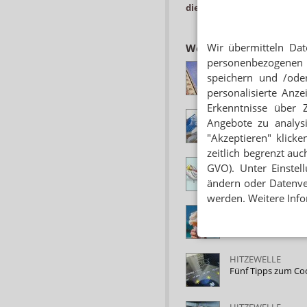
die Stimmung im Team.
Wir übermitteln Dat
Weitere Empfehlungen
personenbezogenen 
KLIMAANLAGE, EIS
speichern und /oder
Warum es super is
personalisierte Anz
Erkenntnisse über 
TRINKEN, LÜFTEN,
Angebote zu analys
Beratungstipps: H
"Akzeptieren" klicke
zeitlich begrenzt auc
NACHTDIENSTGE
GVO). Unter Einstel
Kein Hitzefrei im 
ändern oder Datenver
werden. Weitere Info
LABOR-DEBATTE
Hitzewelle: Eure 
HITZEWELLE
Fünf Tipps zum Co
HITZEWELLE