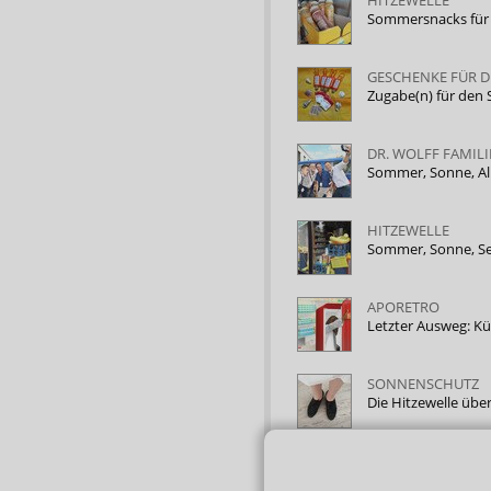
Sommersnacks für
GESCHENKE FÜR D
Zugabe(n) für de
DR. WOLFF FAMIL
Sommer, Sonne, A
HITZEWELLE
Sommer, Sonne, S
APORETRO
Letzter Ausweg: K
SONNENSCHUTZ
Die Hitzewelle üb
Zurück zur Liste