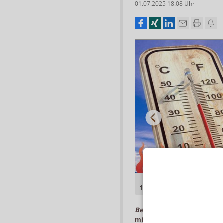
01.07.2025 18:08
Uhr
oto: rawf8/shutterstock.com Montage: APOTHEKE ADHOC
1 von 16
Berlin
-
Die warmen Tage in
mit sich: Die Klimaanlage 