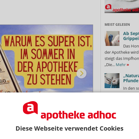
MEIST GELESEN
Ab Sep
Grippe
Das Hon
der Apotheke wir
steigt das Impfhon
„Die...
Mehr
»
„Natura
Pfunde
In den s
neue Trends. Aktue
„Natural Ozempic“ 
Gelatine eine...
Me
Foto: rawf8/shutterstock.com Montage: APOTHEKE ADHOC
BStabG
auf Ka
Diese Webseite verwendet Cookies
Das GKV
 der Apotheke zu verweilen, bringt Vorteile
sorgt für Abkühlung und eine Portion Eis hebt
Beitragssatzstabil