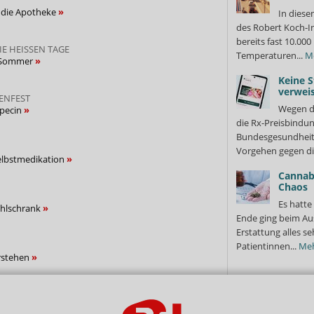
 die Apotheke
In diese
des Robert Koch-In
bereits fast 10.0
IE HEISSEN TAGE
Temperaturen...
M
n Sommer
Keine S
verweis
IENFEST
Wegen d
lpecin
die Rx-Preisbindun
Bundesgesundheits
Vorgehen gegen di
elbstmedikation
Cannabi
Chaos
Es hatte
ühlschrank
Ende ging beim Au
Erstattung alles s
Patientinnen...
Me
erstehen