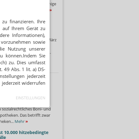
etzblatt veröffentlicht. Einige
 bereits morgen in...
Mehr
»
verbietet Rezepturen im
zu finanzieren. Ihre
stundenbedarf
 auf Ihrem Gerät zu
Urteil des
dere Informationen),
sgerichtes (BVerwG) vom März
en vorzunehmen sowie
r den Praxis- und
die Nutzung unserer
f tot. Stellen Apotheken...
zu können.Indem Sie
ich) zu. Dies umfasst
 49 Abs. 1 lit. a) DS-
stellungen jederzeit
T
 jederzeit widerrufen
ngserlass: BMG fordert
reifen gegen Versender
EINSTELLUNGEN
chreibungspflichtige
in sozialrechtliches Boni- und
potheken. Das betrifft zwar
heken...
Mehr
»
st 10.000 hitzebedingte
lle