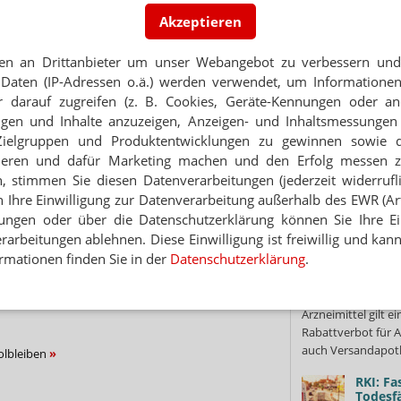
heute im Bundesges
Akzeptieren
Neuerungen treten
Urteil 
en an Drittanbieter um unser Webangebot zu verbessern und 
:
Sprech
Daten (IP-Adressen o.ä.) werden verwendet, um Informationen
 & CO.
Mit dem 
 darauf zugreifen (z. B. Cookies, Geräte-Kennungen oder an
t, im Sommer in der Apotheke zu stehen
Bundesverwaltung
eigen und Inhalte anzuzeigen, Anzeigen- und Inhaltsmessung
sind Rezepturen fü
Zielgruppen und Produktentwicklungen zu gewinnen sowie 
 PAUSE
Sprechstundenbedar
ieren und dafür Marketing machen und den Erfolg messen 
itze besser überstehen
Mehr
»
n, stimmen Sie diesen Datenverarbeitungen (jederzeit widerrufl
h Ihre Einwilligung zur Datenverarbeitung außerhalb des EWR (Art.
DANKEN
lungen oder über die Datenschutzerklärung können Sie Ihre Ein
Notdienst
MEIST KOMMENTIER
arbeitungen ablehnen. Diese Einwilligung ist freiwillig und kann
rmationen finden Sie in der
Datenschutzerklärung
.
Zuzahlu
Durchg
Tipps gegen die hohen Temperaturen?
Für vers
Arzneimittel gilt e
Rabattverbot für A
auch Versandapot
olbleiben
RKI: Fa
Todesfä