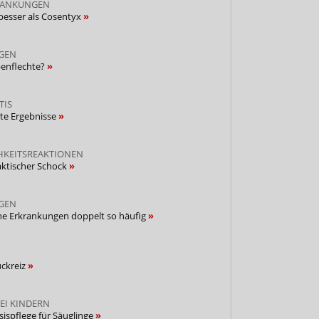
RANKUNGEN
 besser als Cosentyx
GEN
penflechte?
TIS
te Ergebnisse
HKEITSREAKTIONEN
aktischer Schock
GEN
che Erkrankungen doppelt so häufig
uckreiz
EI KINDERN
sispflege für Säuglinge