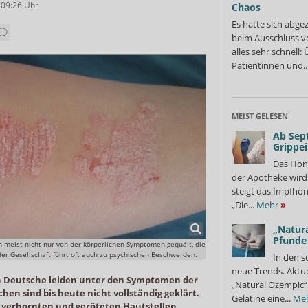
 09:26
Uhr
Chaos
Es hatte sich abge
beim Ausschluss v
alles sehr schnell
Patientinnen und..
MEIST GELESEN
Ab Sep
Grippe
Das Hon
der Apotheke wir
steigt das Impfhon
„Die...
Mehr
»
„Natura
Pfunde
 meist nicht nur von der körperlichen Symptomen gequält, die
der Gesellschaft führt oft auch zu psychischen Beschwerden.
In den s
neue Trends. Aktue
n Deutsche leiden unter den Symptomen der
„Natural Ozempic“ 
hen sind bis heute nicht vollständig geklärt.
Gelatine eine...
Me
rk verhornten und geröteten Hautstellen