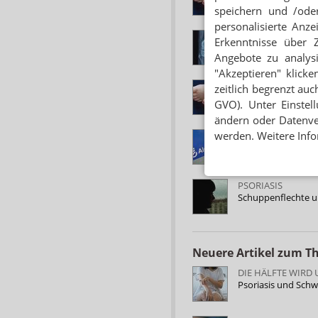
speichern und /oder
personalisierte Anz
SCHUPPENFLECHT
Erkenntnisse über 
Psoriasis-Arthriti
Angebote zu analys
"Akzeptieren" klicke
HAUTERKRANKUN
zeitlich begrenzt auc
Schuppenflechte: M
GVO). Unter Einstel
ändern oder Datenver
werden. Weitere Info
PSORIASIS VULGAR
Skilarence: Syste
PSORIASIS
Schuppenflechte u
Neuere Artikel zum 
DIE HÄLFTE WIR
Psoriasis und Sch