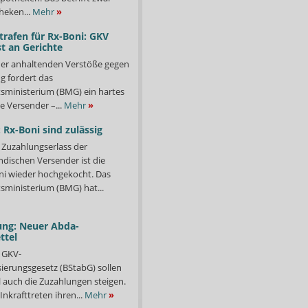
heken...
Mehr
»
trafen für Rx-Boni: GKV
t an Gerichte
er anhaltenden Verstöße gegen
g fordert das
ministerium (BMG) ein hartes
e Versender –...
Mehr
»
 Rx-Boni sind zulässig
Zuzahlungserlass der
ndischen Versender ist die
i wieder hochgekocht. Das
ministerium (BMG) hat...
ung: Neuer Abda-
ttel
 GKV-
isierungsgesetz (BStabG) sollen
 auch die Zuzahlungen steigen.
Inkrafttreten ihren...
Mehr
»