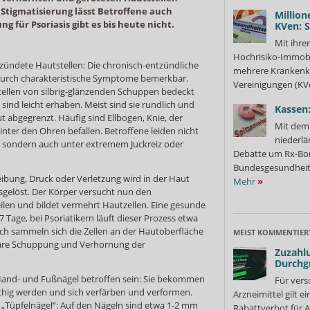
Stigmatisierung lässt Betroffene auch
Million
ng für Psoriasis gibt es bis heute nicht.
KVen: 
Mit ihre
Hochrisiko-Immobi
tzündete Hautstellen: Die chronisch-entzündliche
mehrere Krankenka
urch charakteristische Symptome bemerkbar.
Vereinigungen (KVe
Stellen von silbrig-glänzenden Schuppen bedeckt
ind leicht erhaben. Meist sind sie rundlich und
Kassen:
 abgegrenzt. Häufig sind Ellbogen, Knie, der
Mit dem 
nter den Ohren befallen. Betroffene leiden nicht
niederlä
 sondern auch unter extremem Juckreiz oder
Debatte um Rx-Bon
Bundesgesundheits
ibung, Druck oder Verletzung wird in der Haut
Mehr
»
gelöst. Der Körper versucht nun den
ilen und bildet vermehrt Hautzellen. Eine gesunde
7 Tage, bei Psoriatikern läuft dieser Prozess etwa
rch sammeln sich die Zellen an der Hautoberfläche
MEIST KOMMENTIER
tbare Schuppung und Verhornung der
Zuzahlu
Durchg
and- und Fußnägel betroffen sein: Sie bekommen
Für vers
chig werden und sich verfärben und verformen.
Arzneimittel gilt e
 „Tüpfelnägel“: Auf den Nägeln sind etwa 1-2 mm
Rabattverbot für A