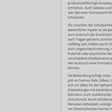
große punktförmige Einsenku
entstehen. Auch Gelenke und 
sein: Bei einer Psoriasisarth
Schmerzen.
Die Ursachen der Schuppenflech
wesentlicher Aspekt ist die g
zum Ausbruch der Krankheit f
auch Trigger genannt, kommt
vielfältig sein: Infekte durc
auch ungesunde Ernährung,
Pubertät oder psychische Fak
verschiedene Medikamente wi
den Ausbruch einer Psoriasis
können.
Die Behandlung erfolgt meist
gibt es Cremes, Gele, Salben
sich vor allem für den behaart
Zubereitungen mit keratolytis
Dithranol. Auch rückfettende
sind sinnvoll. Akute Schübe w
Derivaten behandelt, solange
mit Steinkohlenteer können he