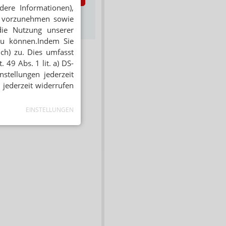
dere Informationen),
s zum Newsletter &
en vorzunehmen sowie
Datenschutz
die Nutzung unserer
zu können.Indem Sie
ich) zu. Dies umfasst
 49 Abs. 1 lit. a) DS-
stellungen jederzeit
 jederzeit widerrufen
EINSTELLUNGEN