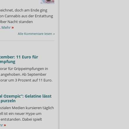
zeichnet, doch am Ende ging
on Cannabis aus der Erstattung
: Über Nacht standen
.
Mehr
»
Alle Kommentare lesen
»
tember: 11 Euro für
impfung
orar für Grippeimpfungen in
d angehoben. Ab September
orar um 3 Prozent auf 11 Euro.
l Ozempic“: Gelatine lässt
 purzeln
ozialen Medien kursieren täglich
ll ist ein neuer Hype um
entstanden. Dabei spielt
hr
»