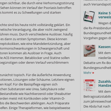
ngen sichtbar, die durch eine Verhornungsstörung
auch Versandapot
Sehen können im Verlauf der Psoriasis betroffen
ritis kommt es zu Schwellungen und starken
Keine S
verweis
Wegen d
te sind bis heute nicht vollständig geklärt. Ein
die Rx-Preisbindun
enetische Veranlagung, die aber nicht zwingend
Bundesgesundheits
ühren muss. Durch verschiedene Auslöser, häufig
Vorgehen gegen di
 es dann zu ersten Symptomen. Diese können
h Streptokokken, wie eine Mandelentzündung, aber
Kassen:
 Hormonschwankungen in Schwangerschaft und
Mit dem 
toren kommen als Auslöser in Frage. Auch
e ACE-Hemmer, Betablocker und Statine sollen
niederlä
 begünstigen oder deren Verlauf verschlimmern
Debatte um Rx-Bon
Bundesgesundheits
Mehr
»
 zunächst topisch. Für die äußerliche Anwendung
, Lotionen, Lösungen oder Schäume. Letztere eignen
Zuzahl
en Kopf. Für die Basispflege eignen sich
Handze
chen Substanzen wie Urea, Salicylsäure oder
Mit dem
 Bestandteile wie Nachtkerzenöl oder Sheabutter
Beitragssatzstabil
erden meist mit Kortikoiden oder Vitamin-D-
zum Jahreswechsel
 bis die Beschwerden abklingen. Auch Präparate
Die Abda hat nach 
lfen. Einige Therapieformen, wie beispielsweise