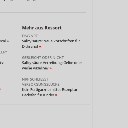
Mehr aus Ressort
DAC/NRF
exal
Salicylsäure: Neue Vorschriften für
Dithranol
LER“
GEBLEICHT ODER NICHT
ßer
Salicylsäure-Verreibung: Gelbe oder
weiße Vaseline?
NRF SCHLIESST V
ERSORGUNGSLÜCKE
Kein Fertigarzneimittel: Rezeptur-
Baclofen für Kinder