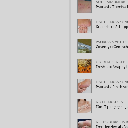
AUTOIMMUNERK
Psoriasis: Tremfya
HAUTERKRANKUN
Krebsrisiko Schup
PSORIASIS-ARTHRI
Cosentyx: Gemisch
ÜBEREMPFINDLIC
Fresh-up: Anaphyl
HAUTERKRANKUN
Psoriasis: Psychis
NICHT KRATZEN!
Fünf Tipps gegen J
NEURODERMITIS B
Emollienzien als Ba