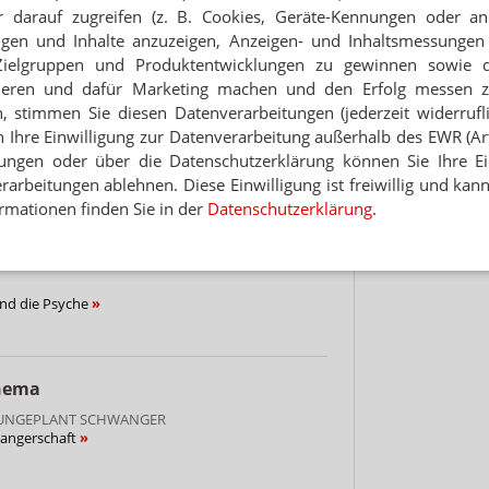
 darauf zugreifen (z. B. Cookies, Geräte-Kennungen oder an
Hinwei
eigen und Inhalte anzuzeigen, Anzeigen- und Inhaltsmessung
E
Zielgruppen und Produktentwicklungen zu gewinnen sowie 
s: Erste Symptome behandeln
ieren und dafür Marketing machen und den Erfolg messen 
n, stimmen Sie diesen Datenverarbeitungen (jederzeit widerrufl
GEN
h Ihre Einwilligung zur Datenverarbeitung außerhalb des EWR (Art.
ediziner setzen auf Biologika
lungen oder über die Datenschutzerklärung können Sie Ihre Ein
arbeitungen ablehnen. Diese Einwilligung ist freiwillig und kann
rmationen finden Sie in der
Datenschutzerklärung
.
IS
misches Dimethylfumarat
nd die Psyche
Thema
D UNGEPLANT SCHWANGER
wangerschaft