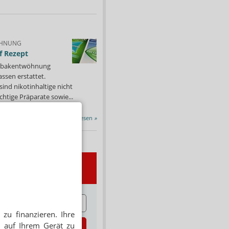
HNUNG
f Rezept
 Tabakentwöhnung
ssen erstattet.
ind nikotinhaltige nicht
chtige Präparate sowie...
Alle Porträts lesen
»
wsletter
E
zu finanzieren. Ihre
 auf Ihrem Gerät zu
zt abonnieren