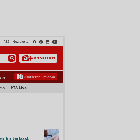
e
RSS
Newsletter
ANMELDEN
Apotheken Umschau
ARE
ama
PTA Live
n hinterlässt