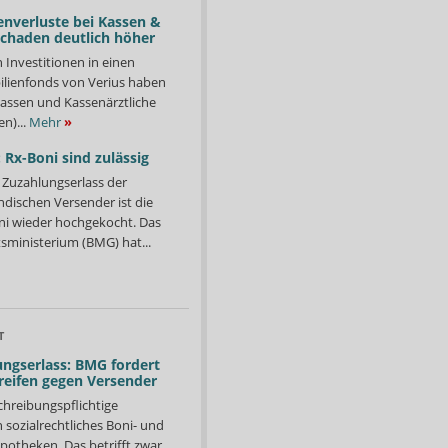
enverluste bei Kassen &
Schaden deutlich höher
n Investitionen in einen
lienfonds von Verius haben
ssen und Kassenärztliche
n)...
Mehr
»
 Rx-Boni sind zulässig
Zuzahlungserlass der
ndischen Versender ist die
i wieder hochgekocht. Das
ministerium (BMG) hat...
T
ngserlass: BMG fordert
reifen gegen Versender
chreibungspflichtige
in sozialrechtliches Boni- und
potheken. Das betrifft zwar