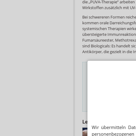
die „PUVA-Therapie“ arbeite
Wirkstoffen zusätzlich mit UV-
Bei schwereren Formen reiche
kommen orale Darreichungsfo
systemischen Therapien wirk
übersteigerte Immunreaktion.
Fumarsäureester, Methotrexat
sind Biologicals: Es handelt 
Antikörper, die gezielt in die
Das Wichtigste des
E-MAIL ADRESSE
Hinweis
Lesen Sie auch
Wir übermitteln Dat
HAUTERKRANKUN
personenbezogenen 
Schuppenflechte: B