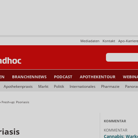
Mediadaten
Kontakt
Apo-Karrier
EN
BRANCHENNEWS
PODCAST
APOTHEKENTOUR
WEBIN
Apothekenpraxis
Markt
Politik
Internationales
Pharmazie
Panor
»
Fresh-up: Psoriasis
KOMMENTAR
riasis
KOMMENTAR
Cannabis: Warke