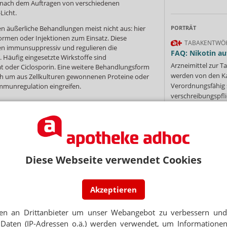
n nach dem Auftragen von verschiedenen
Licht.
n äußerliche Behandlungen meist nicht aus: hier
PORTRÄT
rmen oder Injektionen zum Einsatz. Diese
TABAKENTWÖ
en immunsuppressiv und regulieren die
FAQ: Nikotin au
 Häufig eingesetzte Wirkstoffe sind
Arzneimittel zur
 oder Ciclosporin. Eine weitere Behandlungsform
werden von den Ka
sich um aus Zellkulturen gewonnenen Proteine oder
Verordnungsfähig s
 Immunregulation eingreifen.
verschreibungspfli
Mehr
»
NEWSLETTER
 Tages direkt in Ihr Postfach. Kostenlos!
Jetzt
Diese Webseite verwendet Cookies
abonnieren
Ne
 zum Newsletter & Datenschutz
Akzeptieren
E-MAIL ADRESS
en an Drittanbieter um unser Webangebot zu verbessern und 
GEN
Daten (IP-Adressen o.ä.) werden verwendet, um Informationen
Jet
etroffene leiden doppelt