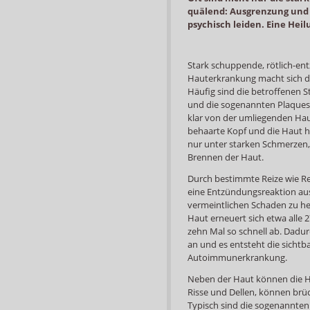
quälend: Ausgrenzung und 
psychisch leiden. Eine Heilu
Stark schuppende, rötlich-en
Hauterkrankung macht sich d
Häufig sind die betroffenen 
und die sogenannten Plaques s
klar von der umliegenden Haut
behaarte Kopf und die Haut hi
nur unter starken Schmerzen,
Brennen der Haut.
Durch bestimmte Reize wie Re
eine Entzündungsreaktion aus
vermeintlichen Schaden zu he
Haut erneuert sich etwa alle 2
zehn Mal so schnell ab. Dadu
an und es entsteht die sich
Autoimmunerkrankung.
Neben der Haut können die H
Risse und Dellen, können brü
Typisch sind die sogenannten