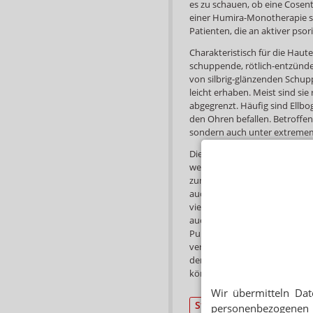
es zu schauen, ob eine Cose
einer Humira-Monotherapie st
Patienten, die an aktiver psori
Charakteristisch für die Haut
schuppende, rötlich-entzündet
von silbrig-glänzenden Schu
leicht erhaben. Meist sind si
abgegrenzt. Häufig sind Ellbo
den Ohren befallen. Betroffen
sondern auch unter extremem
Die Ursachen der Schuppenflech
wesentlicher Aspekt ist die g
zum Ausbruch der Krankheit f
auch Trigger genannt, kommt
vielfältig sein: Infekte durc
auch ungesunde Ernährung,
Pubertät oder psychische Fak
verschiedene Medikamente wi
den Ausbruch einer Psoriasis
können.
Wir übermitteln Dat
Studien
personenbezogenen 