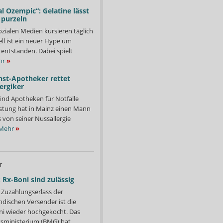
l Ozempic“: Gelatine lässt
 purzeln
ozialen Medien kursieren täglich
ll ist ein neuer Hype um
entstanden. Dabei spielt
hr
»
nst-Apotheker rettet
ergiker
ind Apotheken für Notfälle
istung hat in Mainz einen Mann
s von seiner Nussallergie
Mehr
»
T
 Rx-Boni sind zulässig
Zuzahlungserlass der
ndischen Versender ist die
i wieder hochgekocht. Das
ministerium (BMG) hat...