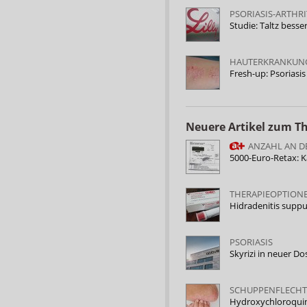
PSORIASIS-ARTHRI
Studie: Taltz besse
HAUTERKRANKUN
Fresh-up: Psoriasi
Neuere Artikel zum 
ANZAHL AN D
5000-Euro-Retax: 
THERAPIEOPTIONE
Hidradenitis suppu
PSORIASIS
Skyrizi in neuer D
SCHUPPENFLECHT
Hydroxychloroquin