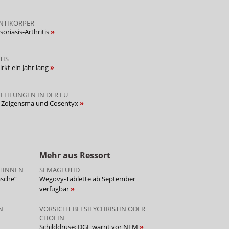
NTIKÖRPER
oriasis-Arthritis
TIS
rkt ein Jahr lang
EHLUNGEN IN DER EU
ei Zolgensma und Cosentyx
Mehr aus Ressort
NTINNEN
SEMAGLUTID
asche“
Wegovy-Tablette ab September
verfügbar
N
VORSICHT BEI SILYCHRISTIN ODER
CHOLIN
Schilddrüse: DGE warnt vor NEM