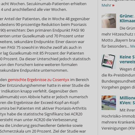
le acht Wochen. Secukinumab-Patienten erhielten
Mehr
»
d 4 und anschließend alle vier Wochen.
Grüne:
er Anteil der Patienten, die in Woche 48 gegenüber
Klimaa
destens 90-prozentige Reduktion beim Psoriasis
Die Grün
 90) erreichten: Den primären Endpunkt PASI 90
mehr Hitzeschutz 
tienten unter Guselkumab und 70 Prozent unter
Motto „Bayern bra
eitere, sekundäre Endpunkte: Einer davon war
für besonders...
Me
einen PASI 75 sowohl in Woche zwölf als auch in
er lag Guselkumab mit 85 Prozent der Patienten
Keine S
 Prozent. Da dieser Unterschied jedoch statistisch
verweis
n von den Forschern keine weiteren formalen
Wegen d
ere sekundäre Endpunkte unternommen.
die Rx-Preisbindun
rden
gemischte Ergebnisse zu Cosentyx
im Bereich
Bundesgesundheits
lt: Der Entzündungshemmer hatte in einer Studie die
Vorgehen gegen di
er Indikation knapp verfehlt. Gegenüber dem
alimumab) von Abbvie hatte er jedoch numerisch
Million
aren die Ergebnisse der Exceed-Kopf-an-Kopf-
KVen: 
mira bei Patienten mit aktiver Psoriasis-Arthritis
Mit ihre
tyx habe die statistische Signifikanz bei ACR20
Hochrisiko-Immobi
i versteht man unter ACR20 die Verbesserung
mehrere Krankenka
wa die Linderung geschwollener Gelenke sowie
Vereinigungen (KVe
Schmerzskala um 20 Prozent. Ziel der Studie war