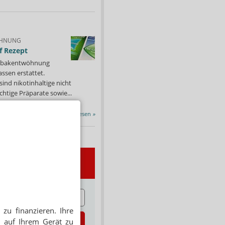
HNUNG
f Rezept
 Tabakentwöhnung
ssen erstattet.
ind nikotinhaltige nicht
chtige Präparate sowie...
Alle Porträts lesen
»
wsletter
E
zu finanzieren. Ihre
zt abonnieren
 auf Ihrem Gerät zu