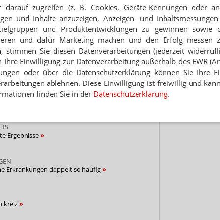
 darauf zugreifen (z. B. Cookies, Geräte-Kennungen oder an
Hinwei
eigen und Inhalte anzuzeigen, Anzeigen- und Inhaltsmessung
Zielgruppen und Produktentwicklungen zu gewinnen sowie 
NEWSLETTER
ieren und dafür Marketing machen und den Erfolg messen 
 Tages direkt in Ihr Postfach. Kostenlos!
n, stimmen Sie diesen Datenverarbeitungen (jederzeit widerrufl
h Ihre Einwilligung zur Datenverarbeitung außerhalb des EWR (Art.
Jetzt
lungen oder über die Datenschutzerklärung können Sie Ihre Ein
abonnieren
arbeitungen ablehnen. Diese Einwilligung ist freiwillig und kann
 zum Newsletter & Datenschutz
rmationen finden Sie in der
Datenschutzerklärung
.
TIS
te Ergebnisse
GEN
che Erkrankungen doppelt so häufig
uckreiz