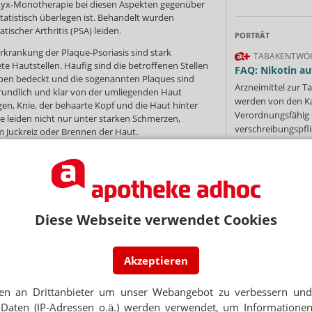
ntyx-Monotherapie bei diesen Aspekten gegenüber
atistisch überlegen ist. Behandelt wurden
atischer Arthritis (PSA) leiden.
PORTRÄT
erkrankung der Plaque-Psoriasis sind stark
TABAKENTWÖ
e Hautstellen. Häufig sind die betroffenen Stellen
FAQ: Nikotin au
ppen bedeckt und die sogenannten Plaques sind
Arzneimittel zur
e rundlich und klar von der umliegenden Haut
werden von den Ka
gen, Knie, der behaarte Kopf und die Haut hinter
Verordnungsfähig s
e leiden nicht nur unter starken Schmerzen,
verschreibungspfli
 Juckreiz oder Brennen der Haut.
Mehr
»
te sind bis heute nicht vollständig geklärt. Ein
enetische Veranlagung, die aber nicht zwingend
ühren muss. Durch verschiedene Auslöser, häufig
 es dann zu ersten Symptomen. Diese können
h Streptokokken, wie eine Mandelentzündung, aber
Diese Webseite verwendet Cookies
 Hormonschwankungen in Schwangerschaft und
Ne
toren kommen als Auslöser in Frage. Auch
e ACE-Hemmer, Betablocker und Statine sollen
 begünstigen oder deren Verlauf verschlimmern
Akzeptieren
E-MAIL ADRESS
en an Drittanbieter um unser Webangebot zu verbessern und 
Jet
Daten (IP-Adressen o.ä.) werden verwendet, um Informationen