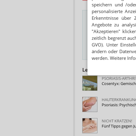
speichern und /oder
personalisierte Anz
Erkenntnisse über 
Angebote zu analys
Das Wichtigste des
"Akzeptieren" klicke
zeitlich begrenzt auc
E-MAIL ADRESSE
GVO). Unter Einstel
ändern oder Datenver
Hinweis
werden. Weitere Info
Lesen Sie auch
PSORIASIS-ARTHRI
Cosentyx: Gemisch
HAUTERKRANKUN
Psoriasis: Psychis
NICHT KRATZEN!
Fünf Tipps gegen J