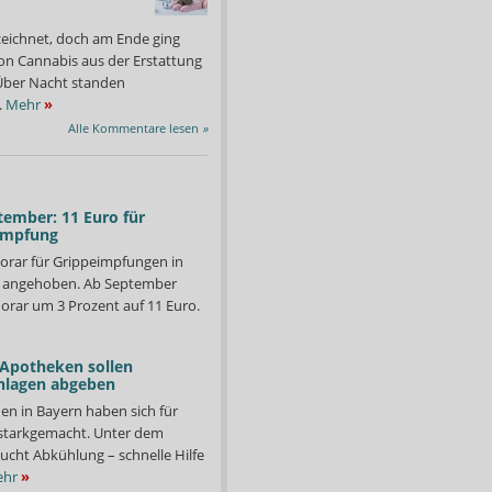
zeichnet, doch am Ende ging
on Cannabis aus der Erstattung
: Über Nacht standen
.
Mehr
»
Alle Kommentare lesen
»
tember: 11 Euro für
impfung
orar für Grippeimpfungen in
d angehoben. Ab September
orar um 3 Prozent auf 11 Euro.
 Apotheken sollen
nlagen abgeben
en in Bayern haben sich für
starkgemacht. Unter dem
ucht Abkühlung – schnelle Hilfe
hr
»