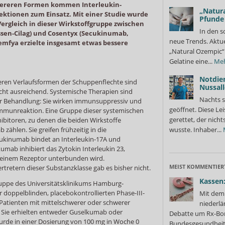
wereren Formen kommen Interleukin-
„Natura
jektionen zum Einsatz. Mit einer Studie wurde
Pfunde
Vergleich in dieser Wirkstoffgruppe zwischen
In den s
sen-Cilag) und Cosentyx (Secukinumab,
neue Trends. Aktue
emfya erzielte insgesamt etwas bessere
„Natural Ozempic“ 
Gelatine eine...
Me
Notdie
eren Verlaufsformen der Schuppenflechte sind
Nussall
icht ausreichend. Systemische Therapien sind
Nachts s
der Behandlung: Sie wirken immunsuppressiv und
geöffnet. Diese Le
 Immunreaktion. Eine Gruppe dieser systemischen
gerettet, der nicht
hibitoren, zu denen die beiden Wirkstoffe
hlen. Sie greifen frühzeitig in die
wusste. Inhaber...
ukinumab bindet an Interleukin-17A und
kumab inhibiert das Zytokin Interleukin 23,
seinem Rezeptor unterbunden wird.
MEIST KOMMENTIER
rtretern dieser Substanzklasse gab es bisher nicht.
Kassen:
ruppe des Universitätsklinikums Hamburg-
r doppelblinden, placebokontrollierten Phase-III-
Mit dem 
Patienten mit mittelschwerer oder schwerer
niederlä
 Sie erhielten entweder Guselkumab oder
Debatte um Rx-Bon
de in einer Dosierung von 100 mg in Woche 0
Bundesgesundheits