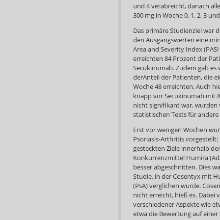
und 4 verabreicht, danach al
300 mg in Woche 0, 1, 2, 3 un
Das primäre Studienziel war d
den Ausgangswerten eine min
Area and Severity Index (PASI
erreichten 84 Prozent der Pa
Secukinumab. Zudem gab es w
der
Anteil der Patienten, die 
Woche 48 erreichten. Auch hi
knapp vor Secukinumab mit 80
nicht signifikant war, wurde
statistischen Tests für and
Erst vor wenigen Wochen wu
Psoriasis-Arthritis vorgestel
gesteckten Ziele innerhalb d
Konkurrenzmittel Humira (Ad
besser abgeschnitten. Dies w
Studie, in der Cosentyx mit Hu
(PsA) verglichen wurde. Cosen
nicht erreicht, hieß es. Dabe
verschiedener Aspekte wie et
etwa die Bewertung auf einer 