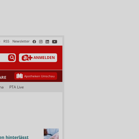
e
RSS
Newsletter
ANMELDEN
Apotheken Umschau
ARE
ma
PTA Live
n hinterlässt