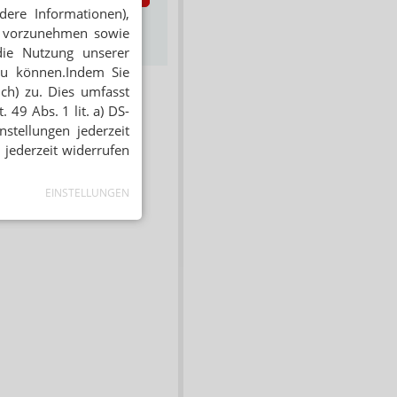
dere Informationen),
s zum Newsletter &
en vorzunehmen sowie
Datenschutz
die Nutzung unserer
zu können.Indem Sie
ich) zu. Dies umfasst
 49 Abs. 1 lit. a) DS-
stellungen jederzeit
 jederzeit widerrufen
EINSTELLUNGEN