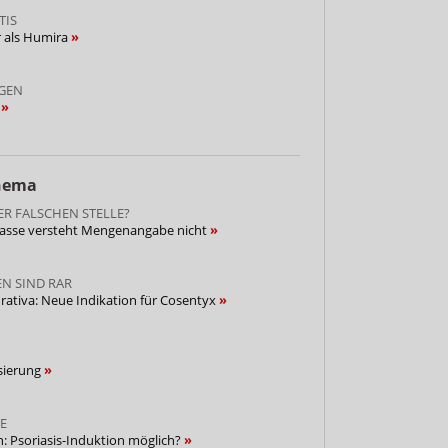
TIS
r als Humira
GEN
s
Thema
ER FALSCHEN STELLE?
Kasse versteht Mengenangabe nicht
N SIND RAR
rativa: Neue Indikation für Cosentyx
osierung
E
: Psoriasis-Induktion möglich?