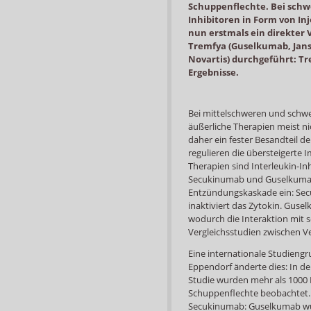
Schuppenflechte. Bei sch
Inhibitoren in Form von In
nun erstmals ein direkter 
Tremfya (Guselkumab, Jans
Novartis) durchgeführt: Tr
Ergebnisse.
Bei mittelschweren und schw
äußerliche Therapien meist n
daher ein fester Besandteil 
regulieren die übersteigerte
Therapien sind Interleukin-In
Secukinumab und Guselkumab zä
Entzündungskaskade ein: Sec
inaktiviert das Zytokin. Gusel
wodurch die Interaktion mit 
Vergleichsstudien zwischen Ve
Eine internationale Studieng
Eppendorf änderte dies: In de
Studie wurden mehr als 1000 
Schuppenflechte beobachtet.
Secukinumab: Guselkumab wur