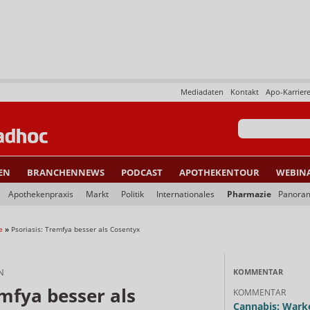
Mediadaten
Kontakt
Apo-Karrier
EN
BRANCHENNEWS
PODCAST
APOTHEKENTOUR
WEBIN
Apothekenpraxis
Markt
Politik
Internationales
Pharmazie
Panora
e
»
Psoriasis: Tremfya besser als Cosentyx
N
KOMMENTAR
emfya besser als
KOMMENTAR
Cannabis: Warke