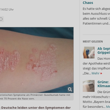
Chaos
Es hatte sich abge
 14:02
Uhr
beim Ausschluss v
alles sehr schnell
Patientinnen und..
MEIST GELESEN
Ab Sep
Grippe
Das Hon
der Apotheke wir
steigt das Impfhon
„Die...
Mehr
»
Grüne:
Klimaa
Die Grün
eristischen Symptome als Primärziel: Guselkumab hatte mit
mehr Hitzeschutz 
it 70 Prozent die Nase vorn.
Motto „Bayern bra
für besonders...
Me
n Deutsche leiden unter den Symptomen der