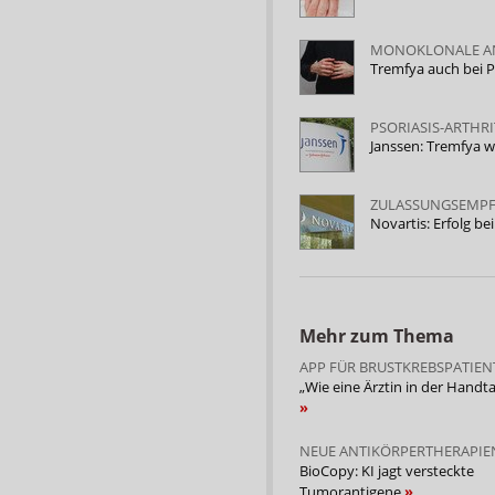
MONOKLONALE A
Tremfya auch bei Ps
PSORIASIS-ARTHRI
Janssen: Tremfya wi
ZULASSUNGSEMPF
Novartis: Erfolg b
Mehr zum Thema
APP FÜR BRUSTKREBSPATIE
„Wie eine Ärztin in der Handt
NEUE ANTIKÖRPERTHERAPIE
BioCopy: KI jagt versteckte
Tumorantigene