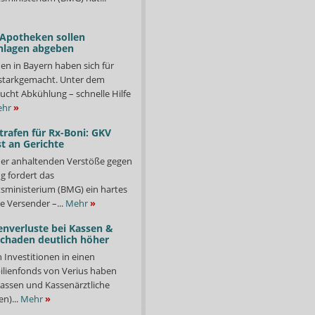
 Apotheken sollen
nlagen abgeben
en in Bayern haben sich für
starkgemacht. Unter dem
ucht Abkühlung – schnelle Hilfe
hr
»
trafen für Rx-Boni: GKV
t an Gerichte
er anhaltenden Verstöße gegen
g fordert das
ministerium (BMG) ein hartes
e Versender –...
Mehr
»
enverluste bei Kassen &
Schaden deutlich höher
n Investitionen in einen
lienfonds von Verius haben
ssen und Kassenärztliche
n)...
Mehr
»