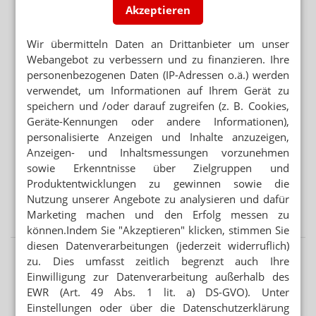
Akzeptieren
Elternversagen
„DIESE REGIERUNG MUSS WEG“
Wir übermitteln Daten an Drittanbieter um unser
Protest gegen die Bundesregierung
Webangebot zu verbessern und zu finanzieren. Ihre
personenbezogenen Daten (IP-Adressen o.ä.) werden
verwendet, um Informationen auf Ihrem Gerät zu
Mehr aus Ressort
speichern und /oder darauf zugreifen (z. B. Cookies,
ANREIBUNG 1:9
Geräte-Kennungen oder andere Informationen),
Budesonid-Zäpfchen: Mannitol statt Dextrin
personalisierte Anzeigen und Inhalte anzuzeigen,
Anzeigen- und Inhaltsmessungen vorzunehmen
DAC/NRF
sowie Erkenntnisse über Zielgruppen und
Salicylsäure: Neue Vorschriften für Dithranol
Produktentwicklungen zu gewinnen sowie die
GEBLEICHT ODER NICHT
Nutzung unserer Angebote zu analysieren und dafür
Salicylsäure-Verreibung: Gelbe oder weiße Vaseline?
Marketing machen und den Erfolg messen zu
können.Indem Sie "Akzeptieren" klicken, stimmen Sie
diesen Datenverarbeitungen (jederzeit widerruflich)
zu. Dies umfasst zeitlich begrenzt auch Ihre
Einwilligung zur Datenverarbeitung außerhalb des
EWR (Art. 49 Abs. 1 lit. a) DS-GVO). Unter
Einstellungen oder über die Datenschutzerklärung