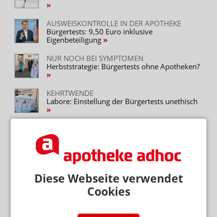
AUSWEISKONTROLLE IN DER APOTHEKE
Bürgertests: 9,50 Euro inklusive
Eigenbeteiligung
NUR NOCH BEI SYMPTOMEN
Herbststrategie: Bürgertests ohne Apotheken?
KEHRTWENDE
Labore: Einstellung der Bürgertests unethisch
Mehr zum Thema
„GERECHT! GESUND! GENIESSEN!“
Hanfparade: Demonstranten fordern umfassende
Diese Webseite verwendet
Legalisierung
Cookies
„ES GEHT UM DIE ZUKUNFT UNSERER KINDER“
Kinder und soziale Medien: Ärzte kritisieren