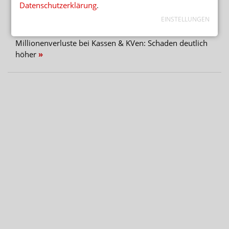
Neuer Medizin-Campus – weiterhin ohne Pharmazeuten
Datenschutzerklärung
.
EINSTELLUNGEN
HOCHRISIKO-IMMOBILIENFONDS
Millionenverluste bei Kassen & KVen: Schaden deutlich
höher