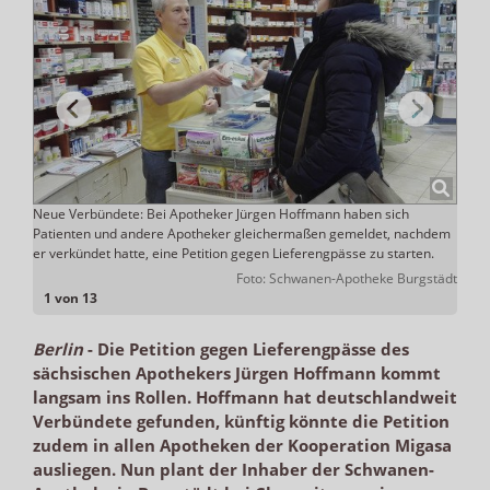
ro für
Neue Verbündete: Bei Apotheker Jürgen Hoffmann haben sich
Hoffm
Patienten und andere Apotheker gleichermaßen gemeldet, nachdem
Chemn
er verkündet hatte, eine Petition gegen Lieferengpässe zu starten.
Stache
Foto: Schwanen-Apotheke Burgstädt
1 von 13
Berlin
-
Die Petition gegen Lieferengpässe des
sächsischen Apothekers Jürgen Hoffmann kommt
langsam ins Rollen. Hoffmann hat deutschlandweit
Verbündete gefunden, künftig könnte die Petition
zudem in allen Apotheken der Kooperation Migasa
ausliegen. Nun plant der Inhaber der Schwanen-