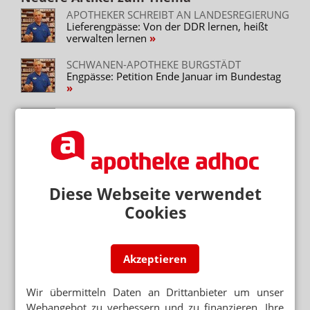
APOTHEKER SCHREIBT AN LANDESREGIERUNG
Lieferengpässe: Von der DDR lernen, heißt
verwalten lernen
SCHWANEN-APOTHEKE BURGSTÄDT
Engpässe: Petition Ende Januar im Bundestag
LIEFERENGPÄSSE
Funke: Politik hat keine Ahnung
LIEFERENGPÄSSE
„Patienten haben ein Recht auf unverzügliche
Versorgung“
Diese Webseite verwendet
Cookies
LIEFERENGPÄSSE
ABDA fordert Exportverbot
Akzeptieren
LIEFERENGPÄSSE
Boehringer: Politik muss handeln
Wir übermitteln Daten an Drittanbieter um unser
Webangebot zu verbessern und zu finanzieren. Ihre
LIEFERENGPÄSSE