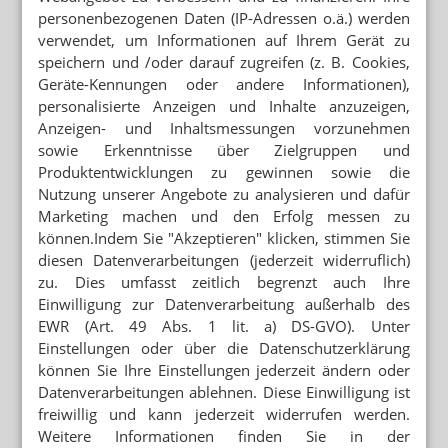
WIdO: Meldepflicht für Apotheken
personenbezogenen Daten (IP-Adressen o.ä.) werden
verwendet, um Informationen auf Ihrem Gerät zu
speichern und /oder darauf zugreifen (z. B. Cookies,
Geräte-Kennungen oder andere Informationen),
personalisierte Anzeigen und Inhalte anzuzeigen,
Mehr zum Thema
Anzeigen- und Inhaltsmessungen vorzunehmen
ANTRAG ABGELEHNT
sowie Erkenntnisse über Zielgruppen und
Grüne: Apotheken sollen Klimaanlagen abgeben
Produktentwicklungen zu gewinnen sowie die
Nutzung unserer Angebote zu analysieren und dafür
GESETZGEBER MÜSSTE HANDELN
Marketing machen und den Erfolg messen zu
Kassen: Rx-Boni sind zulässig
können.Indem Sie "Akzeptieren" klicken, stimmen Sie
diesen Datenverarbeitungen (jederzeit widerruflich)
KASSENÄRZTE FORDERN PRÄVENTIONSOFFENSIVE
zu. Dies umfasst zeitlich begrenzt auch Ihre
Alkohol und Tabak: Staat sollte ordentlich zulangen
Einwilligung zur Datenverarbeitung außerhalb des
EWR (Art. 49 Abs. 1 lit. a) DS-GVO). Unter
Mehr aus Ressort
Einstellungen oder über die Datenschutzerklärung
können Sie Ihre Einstellungen jederzeit ändern oder
PODCAST NUR MAL SO ZUM WISSEN
Das Cannabis-Chaos
Datenverarbeitungen ablehnen. Diese Einwilligung ist
freiwillig und kann jederzeit widerrufen werden.
BRANDENBURG OHNE PHARMAZIE-STANDORT
Weitere Informationen finden Sie in der