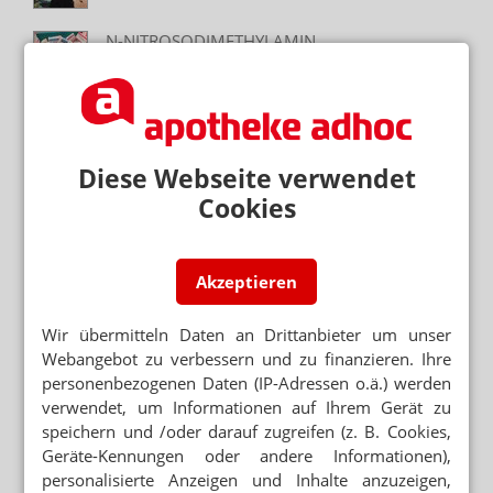
N-NITROSODIMETHYLAMIN
Valsartan: Präparate aus der Schweiz
unbedenklich
VALSARTAN-VERUNREINIGUNG
„Man kann die Angst fast körperlich spüren“
Diese Webseite verwendet
VERUNREINIGUNG
Cookies
Valsartan: Rückrufe und offene Fragen
Akzeptieren
Mehr zum Thema
Wir übermitteln Daten an Drittanbieter um unser
PRAKTIKUM STARTET
Webangebot zu verbessern und zu finanzieren. Ihre
PTA-Schule feiert Abschluss mit Grillparty
personenbezogenen Daten (IP-Adressen o.ä.) werden
verwendet, um Informationen auf Ihrem Gerät zu
ABSCHLUSS MIT BESTNOTE
speichern und /oder darauf zugreifen (z. B. Cookies,
Top-PKA bereichert Apotheke
Geräte-Kennungen oder andere Informationen),
personalisierte Anzeigen und Inhalte anzuzeigen,
BEHÖRDE ANTWORTET NICHT