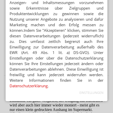
Anzeigen- und Inhaltsmessungen vorzunehmen
Immer noch keine Approbation: Apothekerin in Geldnot
sowie Erkenntnisse über Zielgruppen und
Produktentwicklungen zu gewinnen sowie die
Nutzung unserer Angebote zu analysieren und dafür
Mehr aus Ressort
Marketing machen und den Erfolg messen zu
können.Indem Sie "Akzeptieren" klicken, stimmen Sie
STIKO- UND PEI-INFORMATIONEN
diesen Datenverarbeitungen (jederzeit widerruflich)
Impfstoffe: Lieferengpässe und Alternativen
zu. Dies umfasst zeitlich begrenzt auch Ihre
NEUE ANTIKÖRPERTHERAPIEN
Einwilligung zur Datenverarbeitung außerhalb des
BioCopy: KI jagt versteckte Tumorantigene
EWR (Art. 49 Abs. 1 lit. a) DS-GVO). Unter
Einstellungen oder über die Datenschutzerklärung
STUDIEN STARTEN
können Sie Ihre Einstellungen jederzeit ändern oder
Ebola: Medikamente und Impfstoffe im Test
Datenverarbeitungen ablehnen. Diese Einwilligung ist
freiwillig und kann jederzeit widerrufen werden.
Weitere Informationen finden Sie in der
Datenschutzerklärung
.
EINSTELLUNGEN