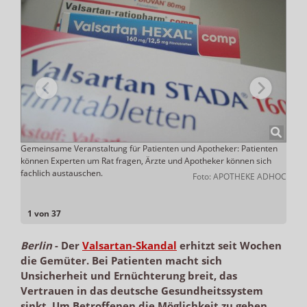
en.
Gemeinsame Veranstaltung für Patienten und Apotheker: Patienten
„Die 
können Experten um Rat fragen, Ärzte und Apotheker können sich
Sörg
Privat
fachlich austauschen.
Foto: APOTHEKE ADHOC
1 von 37
Berlin
-
Der
Valsartan-Skandal
erhitzt seit Wochen
die Gemüter. Bei Patienten macht sich
Unsicherheit und Ernüchterung breit, das
Vertrauen in das deutsche Gesundheitssystem
sinkt. Um Betroffenen die Möglichkeit zu geben,