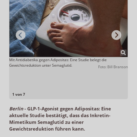
zent
Mit Antidiabetika gegen Adipositas: Eine Studie belegt die
Saxen
Gewichtsreduktion unter Semaglutid.
kalor
Foto: Bill Branson
zur G
lio.de
1 von 7
Berlin
-
GLP-1-Agonist gegen Adipositas: Eine
aktuelle Studie bestätigt, dass das Inkretin-
Mimetikum Semaglutid zu einer
Gewichtsreduktion führen kann.