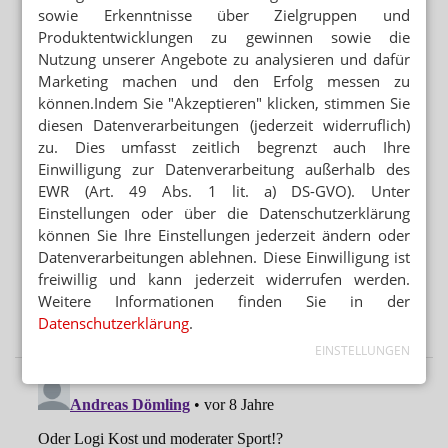
„Wie eine Ärztin in der Handtasche“
sowie Erkenntnisse über Zielgruppen und
Produktentwicklungen zu gewinnen sowie die
NEUE ANTIKÖRPERTHERAPIEN
Nutzung unserer Angebote zu analysieren und dafür
BioCopy: KI jagt versteckte Tumorantigene
Marketing machen und den Erfolg messen zu
können.Indem Sie "Akzeptieren" klicken, stimmen Sie
diesen Datenverarbeitungen (jederzeit widerruflich)
Mehr aus Ressort
zu. Dies umfasst zeitlich begrenzt auch Ihre
SEMAGLUTID
Einwilligung zur Datenverarbeitung außerhalb des
Wegovy-Tablette ab September verfügbar
EWR (Art. 49 Abs. 1 lit. a) DS-GVO). Unter
Einstellungen oder über die Datenschutzerklärung
VORSICHT BEI SILYCHRISTIN ODER CHOLIN
können Sie Ihre Einstellungen jederzeit ändern oder
Schilddrüse: DGE warnt vor NEM
Datenverarbeitungen ablehnen. Diese Einwilligung ist
freiwillig und kann jederzeit widerrufen werden.
REZEPTURUMSTELLUNG
Achtung beim Ausbuchen: Verwirrung bei Alzheimer-
Weitere Informationen finden Sie in der
Mittel
Datenschutzerklärung
.
EINSTELLUNGEN