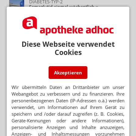
DIABETES-TYP-2
Semaglutid einmal wöchentlich
ÜBERGEWICHT
Wirkstoff-Pflaster gegen Pölsterchen?
Diese Webseite verwendet
NALTREXON/BUPROPION
Mysimba gegen Fettleibigkeit
Cookies
FETTLEIBIGKEIT
WHO will weniger Bier-Werbung
Akzeptieren
Wir übermitteln Daten an Drittanbieter um unser
Webangebot zu verbessern und zu finanzieren. Ihre
personenbezogenen Daten (IP-Adressen o.ä.) werden
Mehr zum Thema
verwendet, um Informationen auf Ihrem Gerät zu
SONNE STATT SUPPLEMENTE
speichern und /oder darauf zugreifen (z. B. Cookies,
Nicht alle Schwangeren brauchen Vitamin-D-Tabletten
Geräte-Kennungen oder andere Informationen),
personalisierte Anzeigen und Inhalte anzuzeigen,
Anzeigen- und Inhaltsmessungen vorzunehmen
APP FÜR BRUSTKREBSPATIENTINNEN