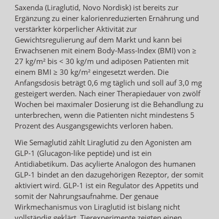
Saxenda (Liraglutid, Novo Nordisk) ist bereits zur
Ergänzung zu einer kalorienreduzierten Ernährung und
verstärkter körperlicher Aktivität zur
Gewichtsregulierung auf dem Markt und kann bei
Erwachsenen mit einem Body-Mass-Index (BMI) von ≥
27 kg/m² bis < 30 kg/m und adipösen Patienten mit
einem BMI ≥ 30 kg/m² eingesetzt werden. Die
Anfangsdosis beträgt 0,6 mg täglich und soll auf 3,0 mg
gesteigert werden. Nach einer Therapiedauer von zwölf
Wochen bei maximaler Dosierung ist die Behandlung zu
unterbrechen, wenn die Patienten nicht mindestens 5
Prozent des Ausgangsgewichts verloren haben.
Wie Semaglutid zählt Liraglutid zu den Agonisten am
GLP-1 (Glucagon-like peptide) und ist ein
Antidiabetikum. Das acylierte Analogon des humanen
GLP-1 bindet an den dazugehörigen Rezeptor, der somit
aktiviert wird. GLP-1 ist ein Regulator des Appetits und
somit der Nahrungsaufnahme. Der genaue
Wirkmechanismus von Liraglutid ist bislang nicht
vollständig geklärt. Tierexperimente zeigten einen