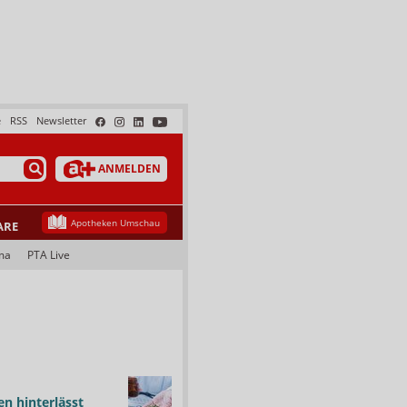
e
RSS
Newsletter
ANMELDEN
Apotheken Umschau
ARE
ma
PTA Live
n hinterlässt