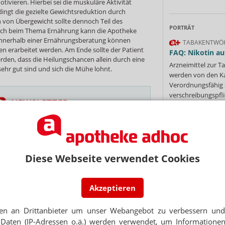
vieren. Hierbei sei die muskuläre Aktivität
ingt die gezielte Gewichtsreduktion durch
 von Übergewicht sollte dennoch Teil des
PORTRÄT
uch beim Thema Ernährung kann die Apotheke
 Innerhalb einer Ernährungsberatung können
TABAKENTWÖ
n erarbeitet werden. Am Ende sollte der Patient
FAQ: Nikotin au
den, dass die Heilungschancen allein durch eine
Arzneimittel zur
hr gut sind und sich die Mühe lohnt.
werden von den Ka
Verordnungsfähig s
verschreibungspfli
NEWSLETTER
Mehr
»
 Tages direkt in Ihr Postfach. Kostenlos!
Jetzt
abonnieren
Diese Webseite verwendet Cookies
 zum Newsletter & Datenschutz
Ne
Akzeptieren
E-MAIL ADRESS
NGEN
te Therapie gegen Fettleber-Hepatitis in Sicht
en an Drittanbieter um unser Webangebot zu verbessern und 
Daten (IP-Adressen o.ä.) werden verwendet, um Informationen
Jet