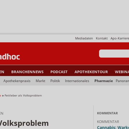
Mediadaten
Kontakt
Apo-Karrier
EN
BRANCHENNEWS
PODCAST
APOTHEKENTOUR
WEBIN
Apothekenpraxis
Markt
Politik
Internationales
Pharmazie
Panora
e
»
Fettleber als Volksproblem
EN
KOMMENTAR
 Volksproblem
KOMMENTAR
Cannabis: Warke