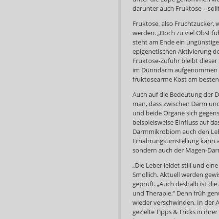
darunter auch Fruktose – sol
Fruktose, also Fruchtzucker,
werden. „Doch zu viel Obst fü
steht am Ende ein ungünstige
epigenetischen Aktivierung de
Fruktose-Zufuhr bleibt diese
im Dünndarm aufgenommen we
fruktosearme Kost am besten m
Auch auf die Bedeutung der D
man, dass zwischen Darm un
und beide Organe sich gegens
beispielsweise EInfluss auf 
Darmmikrobiom auch den Lebe
Ernährungsumstellung kann al
sondern auch der Magen-Darm
„Die Leber leidet still und eine
Smollich. Aktuell werden gewi
geprüft. „Auch deshalb ist di
und Therapie.“ Denn früh gen
wieder verschwinden. In der
gezielte Tipps & Tricks in ih