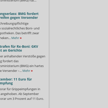
ministerium (BMG) hat...
ngserlass: BMG fordert
reifen gegen Versender
chreibungspflichtige
in sozialrechtliches Boni- und
potheken. Das betrifft zwar
heken...
Mehr
»
trafen für Rx-Boni: GKV
t an Gerichte
er anhaltenden Verstöße gegen
g fordert das
ministerium (BMG) ein hartes
e Versender –...
Mehr
»
tember: 11 Euro für
impfung
orar für Grippeimpfungen in
d angehoben. Ab September
orar um 3 Prozent auf 11 Euro.