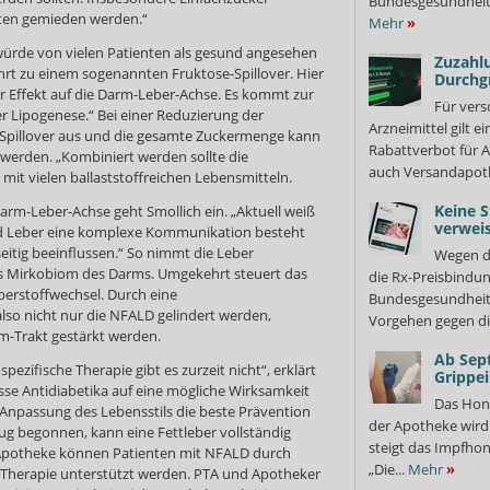
Bundesgesundheits
lten gemieden werden.“
Mehr
»
 würde von vielen Patienten als gesund angesehen
Zuzahlu
hrt zu einem sogenannten Fruktose-Spillover. Hier
Durchg
r Effekt auf die Darm-Leber-Achse. Es kommt zur
Für vers
r Lipogenese.“ Bei einer Reduzierung der
Arzneimittel gilt e
r Spillover aus und die gesamte Zuckermenge kann
Rabattverbot für A
rden. „Kombiniert werden sollte die
auch Versandapot
it vielen ballaststoffreichen Lebensmitteln.
Keine S
arm-Leber-Achse geht Smollich ein. „Aktuell weiß
verweis
d Leber eine komplexe Kommunikation besteht
eitig beeinflussen.“ So nimmt die Leber
Wegen d
das Mirkobiom des Darms. Umgekehrt steuert das
die Rx-Preisbindun
rstoffwechsel. Durch eine
Bundesgesundheits
so nicht nur die NFALD gelindert werden,
Vorgehen gegen di
-Trakt gestärkt werden.
Ab Sep
 spezifische Therapie gibt es zurzeit nicht“, erklärt
Grippe
sse Antidiabetika auf eine mögliche Wirksamkeit
Das Hon
e Anpassung des Lebensstils die beste Prävention
der Apotheke wir
ug begonnen, kann eine Fettleber vollständig
steigt das Impfhon
 Apotheke können Patienten mit NFALD durch
„Die...
Mehr
»
rer Therapie unterstützt werden. PTA und Apotheker