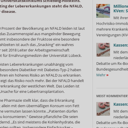
Universitätsklinikums Schleswig-Holsteins.
ting der Lebererkankungen steht die NFALD,
Million
KVen: 
r disease.
Mit ihre
Hochrisiko-Immobi
 Prozent der Bevölkerung an NFALD leiden ist laut
mehrere Krankenka
ch das Zusammenspiel aus mangelnder Bewegung
Vereinigungen (KVe
mt insbesondere der Fruktose eine besondere
hlzeiten ist auch das „Snacking“ ein wahres
Kassen:
r seit 2018 Leiter der Arbeitsgemeinschaft
Mit dem 
t für Ernährungsmedizin der Universität Lübeck.
niederlä
Debatte um Rx-Bon
 meisten Lebererkrankungen unabhängig vom
Bundesgesundheits
besondere Diabetiker mit Diabetes-Typ-2 haben
Mehr
»
hren ein höheres Risiko an NFALD zu erkranken.
teigt das Risiko noch mehr. Bei der NFALD handelt
rerkrankung der westlichen Welt. Das Leiden ist
Ursache für eine Lebertransplantation.
MEIST KOMMENTIER
he Pharmazie stellt klar, dass die Erkrankung
Kassen:
cht allein mit dem übermäßigen Konsum von Fett
 vermuten lassen könnte. „Patienten dürfen
Mit dem 
 konsumieren.“ Gewisse pflanzliche Öle seien
niederlä
ernd. „Es sind meistens die Kohlenhydrate, die
Debatte um Rx-Bon
den sollten. Insbesondere Einfachzucker –