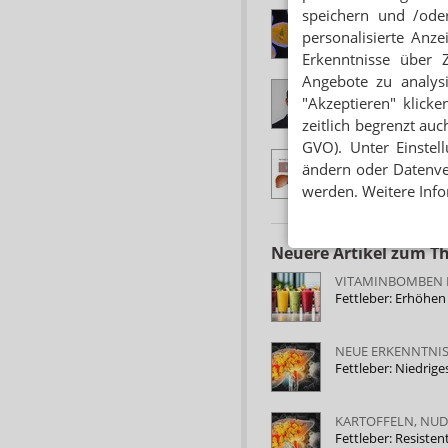
speichern und /oder
LEBERERKRANKU
Alkoholische Hepat
personalisierte Anz
Erkenntnisse über 
Angebote zu analys
INTERVIEW MIT DR
"Akzeptieren" klicke
„Die Fettleber-Hepa
zeitlich begrenzt auc
GVO). Unter Einstel
ADIPOSITAS
ändern oder Datenver
Auslöser für Fettl
werden. Weitere Info
Neuere Artikel zum 
VITAMINBOMBEN M
Fettleber: Erhöhe
NEUE ERKENNTNIS
Fettleber: Niedrig
KARTOFFELN, NU
Fettleber: Resiste