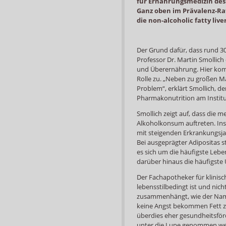
für Ernährungsmedizin des 
Ganz oben im Prävalenz-Ra
die non-alcoholic fatty live
Der Grund dafür, dass rund 30
Professor Dr. Martin Smolli
und Überernährung. Hier kom
Rolle zu. „Neben zu großen Ma
Problem“, erklärt Smollich, de
Pharmakonutrition am Institu
Smollich zeigt auf, dass die
Alkoholkonsum auftreten. Ins
mit steigenden Erkrankungsja
Bei ausgeprägter Adipositas s
es sich um die häufigste Lebe
darüber hinaus die häufigste 
Der Fachapotheker für klinisc
lebensstilbedingt ist und ni
zusammenhängt, wie der Name
keine Angst bekommen Fett zu
überdies eher gesundheitsförd
unter die Lupe genommen wer