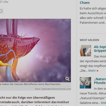
:51
Uhr
Chaos
Es hatte sich abge
beim Ausschluss v
alles sehr schnell
Patientinnen und..
MEIST GELESEN
Ab Sep
Grippe
Das Hon
der Apotheke wir
steigt das Impfhon
„Die...
Mehr
»
„Natura
Pfunde
nose haben die meisten Betroffenen keine Beschwerden.
In den s
Foto: Explode/shutterstock.com
neue Trends. Aktue
nicht nur die Folge von übermäßigem
„Natural Ozempic“ 
issbrauch, darüber informiert das Institut
Gelatine eine...
Me