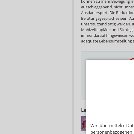
können zu mehr Bewegung moti
ausschlaggebend, nicht unbed
Ausdauersport. Die Reduktion
Beratungsgespräches sein. A
unterstützend tätig werden.
Mahlzeitenpläne und Strategie
immer darauf hingewiesen wer
adäquate Lebensumstellung se
Das Wichtigste des
E-MAIL ADRESSE
Hinweis
Lesen Sie auch
LEBERERKRANKU
Obeticholsäure: Ers
Wir übermitteln Dat
personenbezogenen 