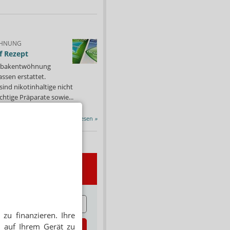
HNUNG
f Rezept
 Tabakentwöhnung
ssen erstattet.
ind nikotinhaltige nicht
chtige Präparate sowie...
Alle Porträts lesen
»
wsletter
E
zu finanzieren. Ihre
 auf Ihrem Gerät zu
zt abonnieren