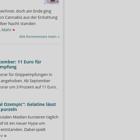
zeichnet, doch am Ende ging
on Cannabis aus der Erstattung
: Über Nacht standen
.
Mehr
»
Alle Kommentare lesen
»
tember: 11 Euro für
impfung
orar für Grippeimpfungen in
d angehoben. Ab September
orar um 3 Prozent auf 11 Euro.
l Ozempic“: Gelatine lässt
 purzeln
ozialen Medien kursieren täglich
ll ist ein neuer Hype um
entstanden. Dabei spielt
hr
»