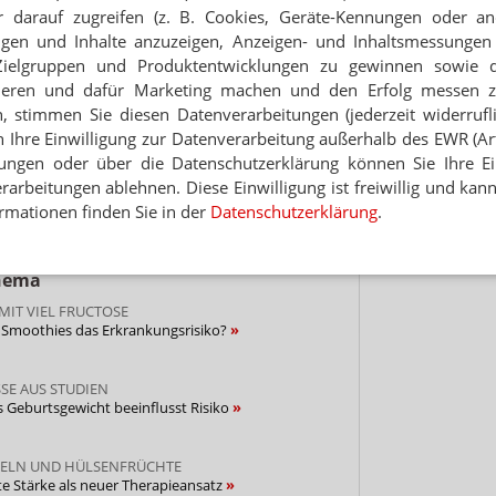
 darauf zugreifen (z. B. Cookies, Geräte-Kennungen oder an
NGEN
Hinwei
itis: Heilung durch Phagen
eigen und Inhalte anzuzeigen, Anzeigen- und Inhaltsmessung
Zielgruppen und Produktentwicklungen zu gewinnen sowie 
ieren und dafür Marketing machen und den Erfolg messen 
. DANIEL MERK (ETH ZÜRICH/UNI FRANKFURT)
n, stimmen Sie diesen Datenverarbeitungen (jederzeit widerrufl
titis ist der neue Diabetes”
h Ihre Einwilligung zur Datenverarbeitung außerhalb des EWR (Art.
lungen oder über die Datenschutzerklärung können Sie Ihre Ein
arbeitungen ablehnen. Diese Einwilligung ist freiwillig und kann
eber entdeckt
rmationen finden Sie in der
Datenschutzerklärung
.
Thema
IT VIEL FRUCTOSE
n Smoothies das Erkrankungsrisiko?
SE AUS STUDIEN
es Geburtsgewicht beeinflusst Risiko
DELN UND HÜLSENFRÜCHTE
nte Stärke als neuer Therapieansatz