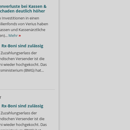
enverluste bei Kassen &
Schaden deutlich höher
n Investitionen in einen
lienfonds von Verius haben
ssen und Kassenärztliche
n)...
Mehr
»
 Rx-Boni sind zulässig
Zuzahlungserlass der
ndischen Versender ist die
i wieder hochgekocht. Das
ministerium (BMG) hat...
T
 Rx-Boni sind zulässig
Zuzahlungserlass der
ndischen Versender ist die
i wieder hochgekocht. Das