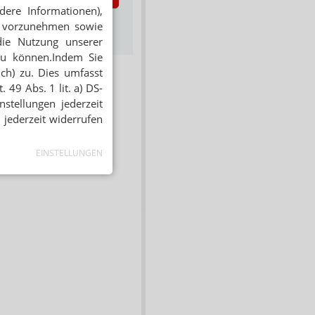
dere Informationen),
s zum Newsletter &
en vorzunehmen sowie
Datenschutz
die Nutzung unserer
zu können.Indem Sie
ich) zu. Dies umfasst
 49 Abs. 1 lit. a) DS-
stellungen jederzeit
 jederzeit widerrufen
EINSTELLUNGEN