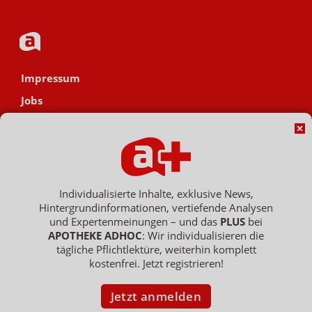
Impressum
Jobs
Datenschutz
AGB
Netiquette
Hinweisgebersystem
Individualisierte Inhalte, exklusive News,
Hintergrundinformationen, vertiefende Analysen
Vertrag widerrufen
und Expertenmeinungen – und das
PLUS
bei
APOTHEKE ADHOC
: Wir individualisieren die
tägliche Pflichtlektüre, weiterhin komplett
kostenfrei. Jetzt registrieren!
Copyright © 2007 - 2026 , APOTHEKE ADHOC ist ein Dienst der ELPATO
Medien GmbH / Franz-Ehrlich-Str. 12 / 12489 Berlin
Geschäftsführer: Patrick Hollstein, Thomas Bellartz / Amtsgericht Berlin
Jetzt anmelden
Charlottenburg / HRB 204 379 B