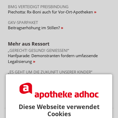
BMG VERTEIDIGT PREISBINDUNG
Piechotta: Rx-Boni auch für Vor-Ort-Apotheken
GKV-SPARPAKET
Beitragserhöhung im Stillen?
Mehr aus Ressort
„GERECHT! GESUND! GENIESSEN!“
Hanfparade: Demonstranten fordern umfassende
Legalisierung
„ES GEHT UM DIE ZUKUNFT UNSERER KINDER“
Kinder und soziale Medien: Ärzte kritisieren
Elternversagen
ÜBER 240 FÄLLE
West-Nil-Fieber in Europa
Diese Webseite verwendet
Cookies