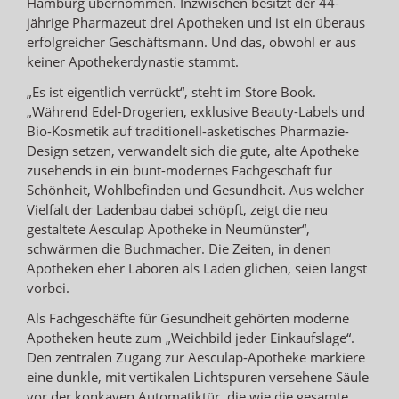
Hamburg übernommen. Inzwischen besitzt der 44-
jährige Pharmazeut drei Apotheken und ist ein überaus
erfolgreicher Geschäftsmann. Und das, obwohl er aus
keiner Apothekerdynastie stammt.
„Es ist eigentlich verrückt“, steht im Store Book.
„Während Edel-Drogerien, exklusive Beauty-Labels und
Bio-Kosmetik auf traditionell-asketisches Pharmazie-
Design setzen, verwandelt sich die gute, alte Apotheke
zusehends in ein bunt-modernes Fachgeschäft für
Schönheit, Wohlbefinden und Gesundheit. Aus welcher
Vielfalt der Ladenbau dabei schöpft, zeigt die neu
gestaltete Aesculap Apotheke in Neumünster“,
schwärmen die Buchmacher. Die Zeiten, in denen
Apotheken eher Laboren als Läden glichen, seien längst
vorbei.
Als Fachgeschäfte für Gesundheit gehörten moderne
Apotheken heute zum „Weichbild jeder Einkaufslage“.
Den zentralen Zugang zur Aesculap-Apotheke markiere
eine dunkle, mit vertikalen Lichtspuren versehene Säule
vor der konkaven Automatiktür, die wie die gesamte