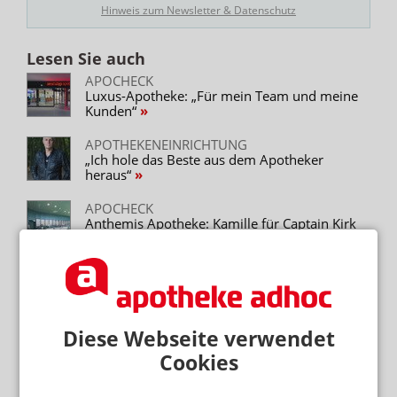
Hinweis zum Newsletter & Datenschutz
Lesen Sie auch
APOCHECK
Luxus-Apotheke: „Für mein Team und meine
Kunden“
APOTHEKENEINRICHTUNG
„Ich hole das Beste aus dem Apotheker
heraus“
APOCHECK
Anthemis Apotheke: Kamille für Captain Kirk
APOCHECK
Unterwasserwelten-Apotheken
APOCHECK
Diese Webseite verwendet
Linden-Apotheke: HV-Tisch als Raumschiff
Cookies
APOCHECK