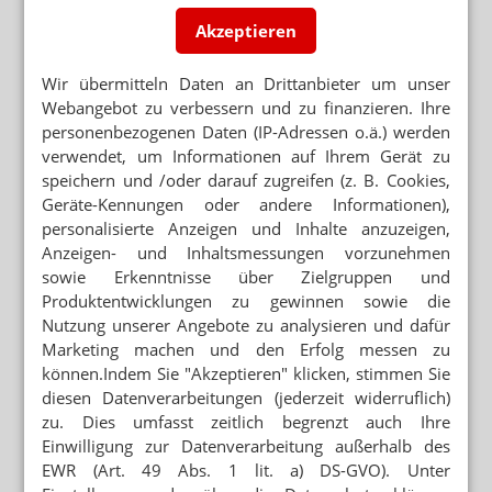
Löwenschlaf aus der Traditions-Apotheke
Akzeptieren
Wir übermitteln Daten an Drittanbieter um unser
Neuere Artikel zum Thema
Webangebot zu verbessern und zu finanzieren. Ihre
ANKER-APOTHEKE ELSFLETH
personenbezogenen Daten (IP-Adressen o.ä.) werden
„Innerhalb von zwei Wochen war das alles
verwendet, um Informationen auf Ihrem Gerät zu
meins“
speichern und /oder darauf zugreifen (z. B. Cookies,
Geräte-Kennungen oder andere Informationen),
APOCHECK
personalisierte Anzeigen und Inhalte anzuzeigen,
Gut beraten im Weltkulturerbe
Anzeigen- und Inhaltsmessungen vorzunehmen
sowie Erkenntnisse über Zielgruppen und
„WIR BAUEN EIN BÜHNENBILD“
Produktentwicklungen zu gewinnen sowie die
Apotheken-Architekt: Eine homöopathische
Dosis Ironie
Nutzung unserer Angebote zu analysieren und dafür
Marketing machen und den Erfolg messen zu
POTSDAM
können.Indem Sie "Akzeptieren" klicken, stimmen Sie
Palais sucht Drive-in-Apotheker
diesen Datenverarbeitungen (jederzeit widerruflich)
zu. Dies umfasst zeitlich begrenzt auch Ihre
APOCHECK
Einwilligung zur Datenverarbeitung außerhalb des
Löwen-Apotheke: Ein Laufsteg für die
EWR (Art. 49 Abs. 1 lit. a) DS-GVO). Unter
Apothekerin