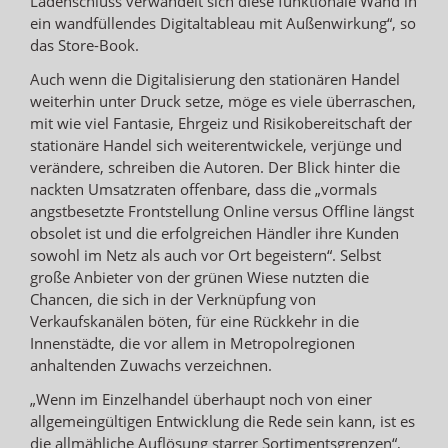
Ladenschluss verwandelt sich diese funktionale Wand in
ein wandfüllendes Digitaltableau mit Außenwirkung“, so
das Store-Book.
Auch wenn die Digitalisierung den stationären Handel
weiterhin unter Druck setze, möge es viele überraschen,
mit wie viel Fantasie, Ehrgeiz und Risikobereitschaft der
stationäre Handel sich weiterentwickele, verjünge und
verändere, schreiben die Autoren. Der Blick hinter die
nackten Umsatzraten offenbare, dass die „vormals
angstbesetzte Frontstellung Online versus Offline längst
obsolet ist und die erfolgreichen Händler ihre Kunden
sowohl im Netz als auch vor Ort begeistern“. Selbst
große Anbieter von der grünen Wiese nutzten die
Chancen, die sich in der Verknüpfung von
Verkaufskanälen böten, für eine Rückkehr in die
Innenstädte, die vor allem in Metropolregionen
anhaltenden Zuwachs verzeichnen.
„Wenn im Einzelhandel überhaupt noch von einer
allgemeingültigen Entwicklung die Rede sein kann, ist es
die allmähliche Auflösung starrer Sortimentsgrenzen“,