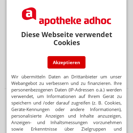
Hitzeschutz: Was tut die Bundesregierung?
Mehr aus Ressort
DEAL LÄSST AUF SICH WARTEN
Diese Webseite verwendet
Platform Group: Polstermöbel vor AEP
Cookies
PARTNER VON RX-PLATTFORMEN
Abnehmspritzen: Reimporteur spielt Versandapotheke
Akzeptieren
RX-MEDIKAMENTE OHNE REZEPT
Wir übermitteln Daten an Drittanbieter um unser
Warteliste: Abnehmpille als Monatsabo
Webangebot zu verbessern und zu finanzieren. Ihre
personenbezogenen Daten (IP-Adressen o.ä.) werden
verwendet, um Informationen auf Ihrem Gerät zu
speichern und /oder darauf zugreifen (z. B. Cookies,
Geräte-Kennungen oder andere Informationen),
personalisierte Anzeigen und Inhalte anzuzeigen,
Anzeigen- und Inhaltsmessungen vorzunehmen
sowie Erkenntnisse über Zielgruppen und