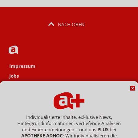
NACH OBEN
Impressum
Jobs
Datenschutz
AGB
Netiquette
Hinweisgebersystem
Individualisierte Inhalte, exklusive News,
Hintergrundinformationen, vertiefende Analysen
Vertrag widerrufen
und Expertenmeinungen – und das
PLUS
bei
APOTHEKE ADHOC
: Wir individualisieren die