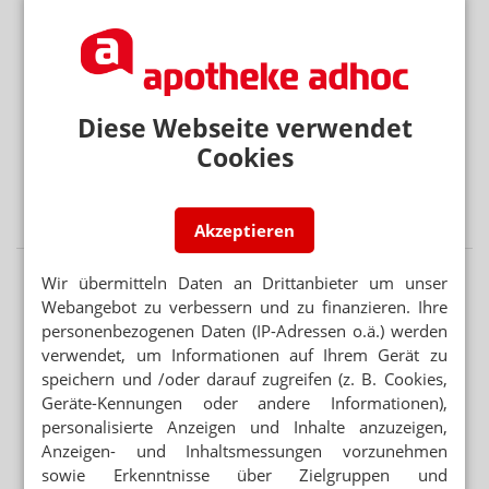
Mehr aus Ressort
NAHRUNGSERGÄNZUNGSMITTEL
Milliardendeal: P&G kauft Thorne
Diese Webseite verwendet
NACHFRAGE NACH NEUEREN MEDIKAMENTEN
MSD erhöht Umsatzziele
Cookies
FOKUS AUF ONKOLOGIE
Covid-19-Impfstoff: Biontech tief in Verlustzone
Akzeptieren
Wir übermitteln Daten an Drittanbieter um unser
Webangebot zu verbessern und zu finanzieren. Ihre
personenbezogenen Daten (IP-Adressen o.ä.) werden
verwendet, um Informationen auf Ihrem Gerät zu
speichern und /oder darauf zugreifen (z. B. Cookies,
Geräte-Kennungen oder andere Informationen),
personalisierte Anzeigen und Inhalte anzuzeigen,
Anzeigen- und Inhaltsmessungen vorzunehmen
sowie Erkenntnisse über Zielgruppen und