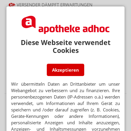
VERSENDER DÄMPFT ERWARTUNGEN
Redcare: Rx-Wachstum schon am Ende?
Mehr aus Ressort
DEAL LÄSST AUF SICH WARTEN
Diese Webseite verwendet
Platform Group: Polstermöbel vor AEP
Cookies
PARTNER VON RX-PLATTFORMEN
Abnehmspritzen: Reimporteur spielt Versandapotheke
Akzeptieren
RX-MEDIKAMENTE OHNE REZEPT
Warteliste: Abnehmpille als Monatsabo
Wir übermitteln Daten an Drittanbieter um unser
Webangebot zu verbessern und zu finanzieren. Ihre
personenbezogenen Daten (IP-Adressen o.ä.) werden
verwendet, um Informationen auf Ihrem Gerät zu
speichern und /oder darauf zugreifen (z. B. Cookies,
Geräte-Kennungen oder andere Informationen),
personalisierte Anzeigen und Inhalte anzuzeigen,
Anzeigen- und Inhaltsmessungen vorzunehmen