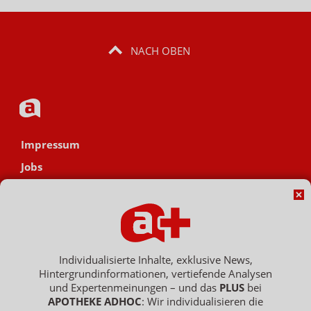
NACH OBEN
Impressum
Jobs
Datenschutz
AGB
Netiquette
Hinweisgebersystem
Individualisierte Inhalte, exklusive News,
Hintergrundinformationen, vertiefende Analysen
Vertrag widerrufen
und Expertenmeinungen – und das
PLUS
bei
APOTHEKE ADHOC
: Wir individualisieren die