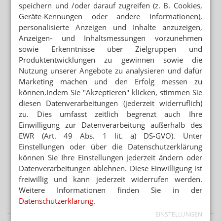
Apotheker muss als PKA arbeiten
speichern und /oder darauf zugreifen (z. B. Cookies,
Geräte-Kennungen oder andere Informationen),
„GERECHT! GESUND! GENIESSEN!“
personalisierte Anzeigen und Inhalte anzuzeigen,
Hanfparade: Demonstranten fordern umfassende
Anzeigen- und Inhaltsmessungen vorzunehmen
Legalisierung
sowie Erkenntnisse über Zielgruppen und
Produktentwicklungen zu gewinnen sowie die
„ES GEHT UM DIE ZUKUNFT UNSERER KINDER“
Nutzung unserer Angebote zu analysieren und dafür
Kinder und soziale Medien: Ärzte kritisieren
Marketing machen und den Erfolg messen zu
Elternversagen
können.Indem Sie "Akzeptieren" klicken, stimmen Sie
diesen Datenverarbeitungen (jederzeit widerruflich)
Mehr aus Ressort
zu. Dies umfasst zeitlich begrenzt auch Ihre
Einwilligung zur Datenverarbeitung außerhalb des
„AUFFÄLLIG HÖHERE FALLZAHLEN“
EWR (Art. 49 Abs. 1 lit. a) DS-GVO). Unter
Corona: Sommerwelle ist da
Einstellungen oder über die Datenschutzerklärung
„PANDEMIE DER UNGEIMPFTEN“
können Sie Ihre Einstellungen jederzeit ändern oder
RKI-Protokolle bringen Spahn unter Druck
Datenverarbeitungen ablehnen. Diese Einwilligung ist
freiwillig und kann jederzeit widerrufen werden.
VIRUSVARIANTE JN.1
Weitere Informationen finden Sie in der
Ab August: Neuer Covid-Impfstoff verfügbar
Datenschutzerklärung
.
EINSTELLUNGEN