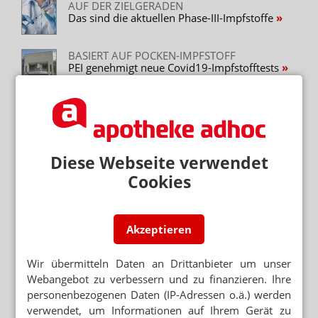
AUF DER ZIELGERADEN
Das sind die aktuellen Phase-III-Impfstoffe
BASIERT AUF POCKEN-IMPFSTOFF
PEI genehmigt neue Covid19-Impfstofftests
COVID-19
EMA überprüft AstraZeneca-Impfstoff
CORONA-IMPFUNG IN MESSEHALLEN
Diese Webseite verwendet
Spahn: Gesundheitsberufe und Risikogruppen
Cookies
zuerst
CORONA-IMPFSTOFF
Curevac startet Phase-II
Akzeptieren
Wir übermitteln Daten an Drittanbieter um unser
Webangebot zu verbessern und zu finanzieren. Ihre
Mehr zum Thema
personenbezogenen Daten (IP-Adressen o.ä.) werden
TEAM KÄMPFT UM KOLLEGEN
verwendet, um Informationen auf Ihrem Gerät zu